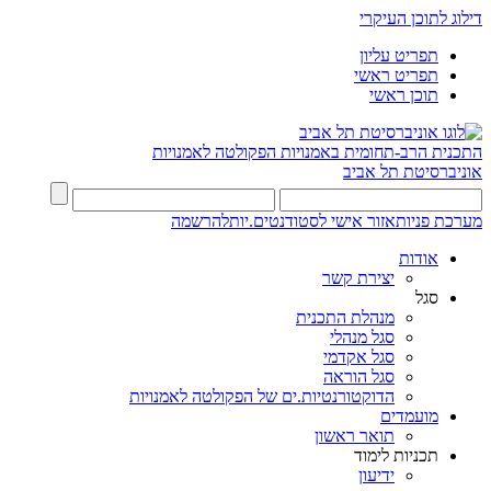
דילוג לתוכן העיקרי
תפריט עליון
תפריט ראשי
תוכן ראשי
התכנית הרב-תחומית באמנויות
הפקולטה לאמנויות
אוניברסיטת תל אביב
מערכת פניות
אזור אישי לסטודנטים.יות
להרשמה
אודות
יצירת קשר
סגל
מנהלת התכנית
סגל מנהלי
סגל אקדמי
סגל הוראה
הדוקטורנטיות.ים של הפקולטה לאמנויות
מועמדים
תואר ראשון
תכניות לימוד
ידיעון