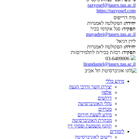
razyosef@tauex.tau.ac.il
https://razyosef.com
מיה דרייפוס
יחידה:
הפקולטה לאמנויות
תפקיד:
סגל אקדמי בכיר
mayadrei@tauex.tau.ac.il
לירן דניאל
יחידה:
הפקולטה לאמנויות
תפקיד:
רכז/ת בכיר/ה לתלמידים/ות
03-6409006
lirandaniel@tauex.tau.ac.il
מידע כללי
יצירת קשר ודרכי הגעה
אלפון
דרושים
נהלי האוניברסיטה
מכרזים
מידע לשעת חירום
מבקרת האוניברסיטה
תקנון משמעת ופסקי דין
לימודים
רישום לאוניברסיטה