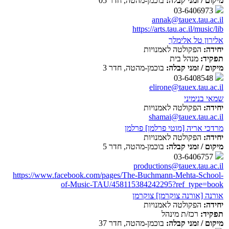
מיקום / זמני קבלה:
בוכמן-מהטה, חדר 05
03-6406973
annak@tauex.tau.ac.il
https://arts.tau.ac.il/music/lib
אלירון טל אלימלך
יחידה:
הפקולטה לאמנויות
תפקיד:
מנהל בית
מיקום / זמני קבלה:
בוכמן-מהטה, חדר 3
03-6408548
elirone@tauex.tau.ac.il
שמאי בנימיני
יחידה:
הפקולטה לאמנויות
shamai@tauex.tau.ac.il
מרדכי אריה [מוטי פרלמן] פרלמן
יחידה:
הפקולטה לאמנויות
מיקום / זמני קבלה:
בוכמן-מהטה, חדר 5
03-6406757
productions@tauex.tau.ac.il
https://www.facebook.com/pages/The-Buchmann-Mehta-School-
of-Music-TAU/458115384242295?ref_type=book
אורנה [אורנה צוקרמן] צוקרמן
יחידה:
הפקולטה לאמנויות
תפקיד:
רכז/ת מינהל
מיקום / זמני קבלה:
בוכמן-מהטה, חדר 37