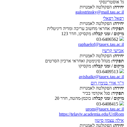
גל אוסטרינסקי
יחידה:
הפקולטה לאמנויות
galostrinsky@mail.tau.ac.il
רפאל רפאלי
יחידה:
הפקולטה לאמנויות
תפקיד:
אחראי מחשוב עריכה ומדיה דיגיטלית
מיקום / זמני קבלה:
מקסיקו, חדר 123
03-6406562
raphaelof@tauex.tau.ac.il
אבישי קרשין
יחידה:
הפקולטה לאמנויות
תפקיד:
מנהל סינימטק ואחראי ארכיון הסרטים
מיקום / זמני קבלה:
מקסיקו
03-6409513
avishaikr@tauex.tau.ac.il
ד"ר אורי בנימין רום
יחידה:
הפקולטה לאמנויות
תפקיד:
סגל אקדמי בכיר
מיקום / זמני קבלה:
בוכמן-מהטה, חדר 20
03-6408415
urom@tauex.tau.ac.il
https://telaviv.academia.edu/UriRom
אילה עצמון סיטון
יחידה:
הפקולטה לאמנויות