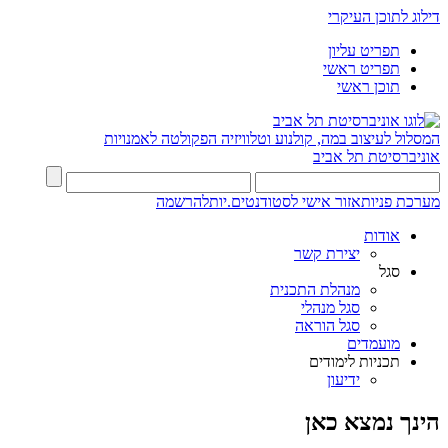
דילוג לתוכן העיקרי
תפריט עליון
תפריט ראשי
תוכן ראשי
המסלול לעיצוב במה, קולנוע וטלוויזיה
הפקולטה לאמנויות
אוניברסיטת תל אביב
מערכת פניות
אזור אישי לסטודנטים.יות
להרשמה
אודות
יצירת קשר
סגל
מנהלת התכנית
סגל מנהלי
סגל הוראה
מועמדים
תכניות לימודים
ידיעון
הינך נמצא כאן