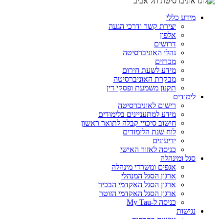
מידע כללי
יצירת קשר ודרכי הגעה
אלפון
דרושים
נהלי האוניברסיטה
מכרזים
מידע לשעת חירום
מבקרת האוניברסיטה
תקנון משמעת ופסקי דין
לימודים
רישום לאוניברסיטה
מידע למתעניינים בלימודים
חישוב סיכויי קבלה לתואר ראשון
לוח שנת הלימודים
ידיעונים
כניסה לאזור האישי
סגל ומינהלה
אגפים ומשרדי מינהלה
ארגון הסגל המנהלי
ארגון הסגל האקדמי הבכיר
ארגון הסגל האקדמי הזוטר
כניסה ל-My Tau
נגישות