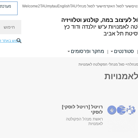
מערכת פ
טים
שער לסגל האקדמי
שער לסגל מנהלי
TAU
English
mytau
Welcome2TAU
 לעיצוב במה, קולנוע וטלוויזיה
חיפוש
ה לאמנויות
ע"ש יולנדה ודוד כץ
סיטת תל אביב
חיפוש באתר ז
סטודנטים
מחקר ופרסומים
|
מנהלה
> סגל מנהלי הפקולטה לאמנויות
אמנויות
רויטל [רויטל לוסקי]
לוסקי
ראשת מנהל הפקולטה
לאמנויות