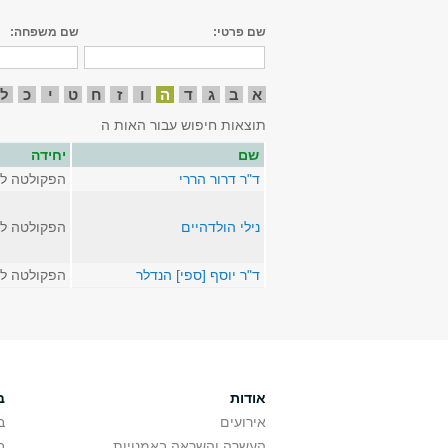
שם פרטי:
שם משפחה:
א
ב
ג
ד
ה
ו
ז
ח
ט
י
כ
ל
תוצאות חיפוש עבור האות ה
שם
יחידה
ד"ר דרור הררי
הפקולטה לא
נילי הולדהיים
הפקולטה לא
ד"ר יוסף [ספי] הנדלר
הפקולטה לא
אודות
ב
אירועים
ב
העשרה והשראה באמנויות
ב