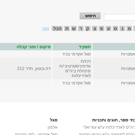
מ
נ
ס
ע
פ
צ
ק
ר
ש
ת
הכל
נקה
תפקיד
מיקום / זמני קבלה
מנויות
סגל אקדמי בכיר
רכז/ת
אדמיניסטרטיבי/ת
מנויות
דה-בוטון, חדר 212
מינהלת ביה"ס
לאדריכלות
מנויות
סגל אקדמי בכיר
תי ספר, חוגים ותכניות
סגל
יה"ס לאדריכלות ע"ש עזריאלי
אלפון
יה"ס למוזיקה ע"ש בוכמן-מהטה
סגל אקדמי - לפי יחידות