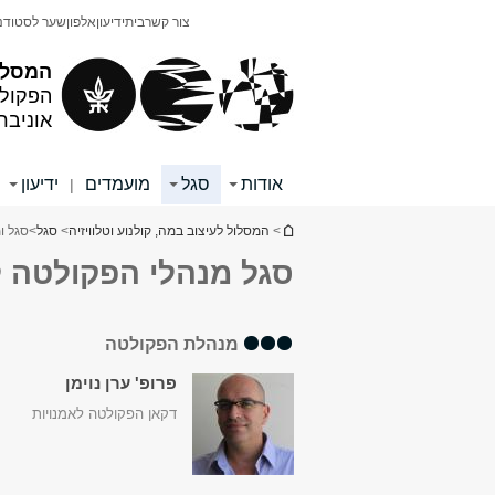
תוכן
תפריט
צור קשר
בית
ידיעון
אלפון
שער לסטודנ
עליון
ראשי
המסלול
הפקולט
אוניבר
אודות
סגל
מועמדים
ידיעון
|
|
הינך נמצא כאן
>
המסלול לעיצוב במה, קולנוע וטלוויזיה
>
סגל
>
סגל ו
סגל מנהלי הפקולטה ל
מנהלת הפקולטה
פרופ' ערן נוימן
דקאן הפקולטה לאמנויות