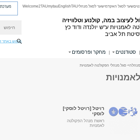
מערכת פ
טים
שער לסגל האקדמי
שער לסגל מנהלי
TAU
English
mytau
Welcome2TAU
 לעיצוב במה, קולנוע וטלוויזיה
חיפוש
ה לאמנויות
ע"ש יולנדה ודוד כץ
סיטת תל אביב
חיפוש באתר ז
סטודנטים
מחקר ופרסומים
|
מנהלה
> סגל מנהלי הפקולטה לאמנויות
אמנויות
רויטל [רויטל לוסקי]
לוסקי
ראשת מנהל הפקולטה
לאמנויות