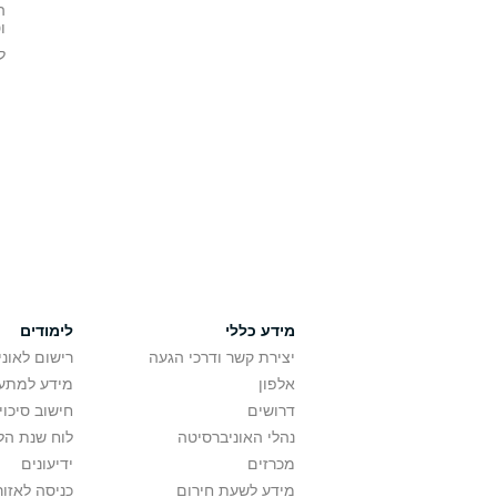
ה
ו
ל
מידע כללי
לימודים
יצירת קשר ודרכי הגעה
רישום לאונ
אלפון
מידע למתענ
דרושים
חישוב סיכוי
נהלי האוניברסיטה
לוח שנת הל
מכרזים
ידיעונים
מידע לשעת חירום
כניסה לאזור