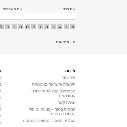
שם פרטי:
שם משפחה:
א
ב
ג
ד
ה
ו
ז
ח
ט
י
כ
ל
אין תוצאות
אודות
ב
אירועים
ב
העשרה והשראה באמנויות
ב
הפסטיבל הבינלאומי לסרטי
ה
סטודנטים
ה
יצירת קשר
ב
קמפוס בטוח - מניעה וטיפול
ס
בהטרדה מינית
ה
הגלריה האוניברסיטאית לאמנות
ה