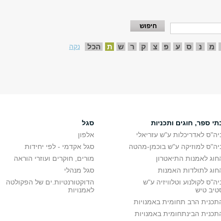
מ
נ
ס
ע
פ
צ
ק
ר
ש
ת
הכל
נקה
תי ספר, חוגים ותכניות
סגל
יה"ס לאדריכלות ע"ש עזריאלי
אלפון
יה"ס למוזיקה ע"ש בוכמן-מהטה
סגל אקדמי - לפי יחידות
חוג לאמנות התיאטרון
מורים, חוקרים ועוזרי הוראה
חוג לתולדות האמנות
סגל מנהלי
יה"ס לקולנוע וטלוויזיה ע"ש
הדוקטורנטיות.ים של הפקולטה
טיב טיש
לאמנויות
תכנית הרב תחומית באמנויות
תכנית הבינתחומית באמנויות