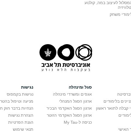
מסלול לעיצוב במה, קולנוע
טלוויזיה
ימודי משחק
סגל ומינהלה
נגישות
יברסיטה
אגפים ומשרדי מינהלה
נגישות בקמפוס
יינים בלימודים
ארגון הסגל המנהלי
מניעה וטיפול בהטר
י קבלה לתואר ראשון
ארגון הסגל האקדמי הבכיר
הנחיות בדבר חוק ח
ימודים
ארגון הסגל האקדמי הזוטר
הצהרת נגישות
כניסה ל-My Tau
הגנת הפרטיות
 האישי
תנאי שימוש