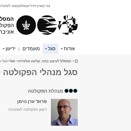
תוכן
תפריט
צור קשר
בית
ידיעון
אלפון
שער לסטודנ
עליון
ראשי
המסלול
הפקולט
אוניבר
אודות
סגל
מועמדים
ידיעון
|
|
הינך נמצא כאן
>
המסלול לעיצוב במה, קולנוע וטלוויזיה
>
סגל
>
סגל ו
סגל מנהלי הפקולטה ל
מנהלת הפקולטה
פרופ' ערן נוימן
דקאן הפקולטה לאמנויות