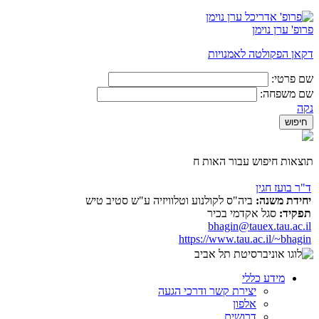
פרופ' ערן נוימן
דקאן הפקולטה לאמנויות
שם פרטי:
שם משפחה:
נקה
תוצאות חיפוש עבור האות ח
ד"ר בועז חגין
יחידת משנה:
ביה"ס לקולנוע וטלוויזיה ע"ש סטיב טיש
תפקיד:
סגל אקדמי בכיר
bhagin@tauex.tau.ac.il
https://www.tau.ac.il/~bhagin
מידע כללי
יצירת קשר ודרכי הגעה
אלפון
דרושים