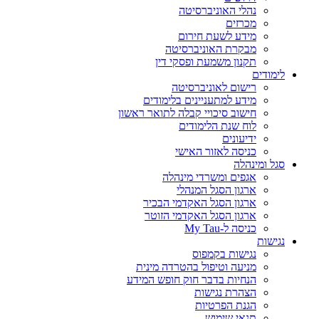
נהלי האוניברסיטה
מכרזים
מידע לשעת חירום
מבקרת האוניברסיטה
תקנון משמעת ופסקי דין
לימודים
רישום לאוניברסיטה
מידע למתעניינים בלימודים
חישוב סיכויי קבלה לתואר ראשון
לוח שנת הלימודים
ידיעונים
כניסה לאזור האישי
סגל ומינהלה
אגפים ומשרדי מינהלה
ארגון הסגל המנהלי
ארגון הסגל האקדמי הבכיר
ארגון הסגל האקדמי הזוטר
כניסה ל-My Tau
נגישות
נגישות בקמפוס
מניעה וטיפול בהטרדה מינית
הנחיות בדבר חוק חופש המידע
הצהרת נגישות
הגנת הפרטיות
תנאי שימוש