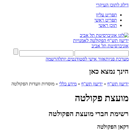
דילוג לתוכן העיקרי
תפריט עליון
תפריט ראשי
תוכן ראשי
ידיעון תש"ף
הפקולטה לאמנויות
אוניברסיטת תל אביב
מערכת פניות
אזור אישי לסטודנטים.יות
להרשמה
הינך נמצא כאן
ידיעון תש"ף
»
ידיעון תש"ף
»
מידע כללי
»
מוסדות וועדות הפקולטה
מועצת פקולטה
רשימת חברי מועצת הפקולטה
דקאן הפקולטה