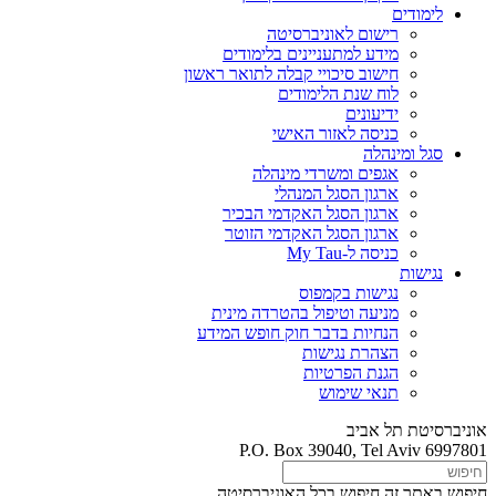
לימודים
רישום לאוניברסיטה
מידע למתעניינים בלימודים
חישוב סיכויי קבלה לתואר ראשון
לוח שנת הלימודים
ידיעונים
כניסה לאזור האישי
סגל ומינהלה
אגפים ומשרדי מינהלה
ארגון הסגל המנהלי
ארגון הסגל האקדמי הבכיר
ארגון הסגל האקדמי הזוטר
כניסה ל-My Tau
נגישות
נגישות בקמפוס
מניעה וטיפול בהטרדה מינית
הנחיות בדבר חוק חופש המידע
הצהרת נגישות
הגנת הפרטיות
תנאי שימוש
אוניברסיטת תל אביב
P.O. Box 39040, Tel Aviv 6997801
חיפוש באתר זה
חיפוש בכל האוניברסיטה