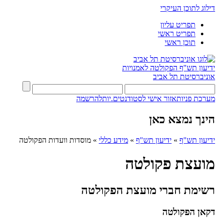
דילוג לתוכן העיקרי
תפריט עליון
תפריט ראשי
תוכן ראשי
ידיעון תש"ף
הפקולטה לאמנויות
אוניברסיטת תל אביב
מערכת פניות
אזור אישי לסטודנטים.יות
להרשמה
הינך נמצא כאן
ידיעון תש"ף
»
ידיעון תש"ף
»
מידע כללי
»
מוסדות וועדות הפקולטה
מועצת פקולטה
רשימת חברי מועצת הפקולטה
דקאן הפקולטה