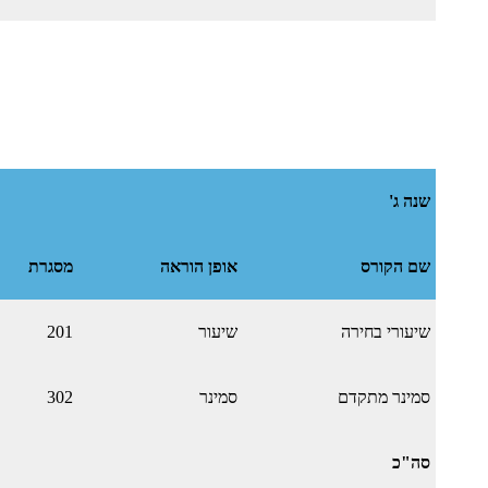
שנה ג'
שם הקורס
אופן הוראה
מסגרת
שיעורי בחירה
שיעור
201
סמינר מתקדם
סמינר
302
סה"כ