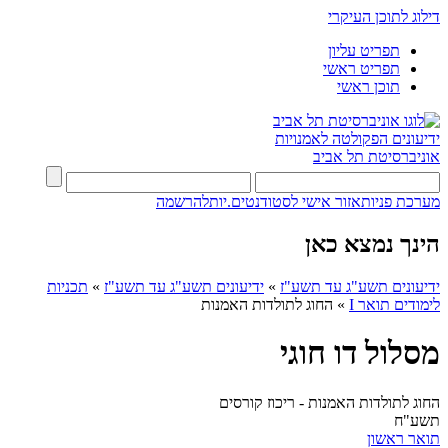
דילוג לתוכן העיקרי
תפריט עליון
תפריט ראשי
תוכן ראשי
ידיעונים
הפקולטה לאמנויות
אוניברסיטת תל אביב
מערכת פניות
אזור אישי לסטודנטים.יות
להרשמה
הינך נמצא כאן
ידיעונים תשע"ג עד תשע"ז
»
ידיעונים תשע"ג עד תשע"ז
»
תכניות
לימודים תואר I
»
החוג לתולדות האמנות
מסלול דו חוגי
החוג לתולדות האמנות - ריכוז קורסים
תשע"ח
תואר ראשון