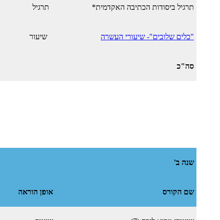
תרגיל ביסודות הכתיבה האקדמית*
תרגיל
"כלים שלובים"- שיעורי העשרה
שיעור
סה"כ
שנה ב'
שם הקורס
אופן הוראה