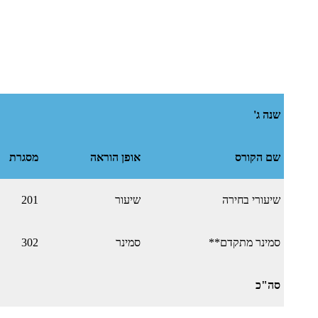
שנה ג'
שם הקורס
אופן הוראה
מסגרת
שיעורי בחירה
שיעור
201
סמינר מתקדם**
סמינר
302
סה"כ