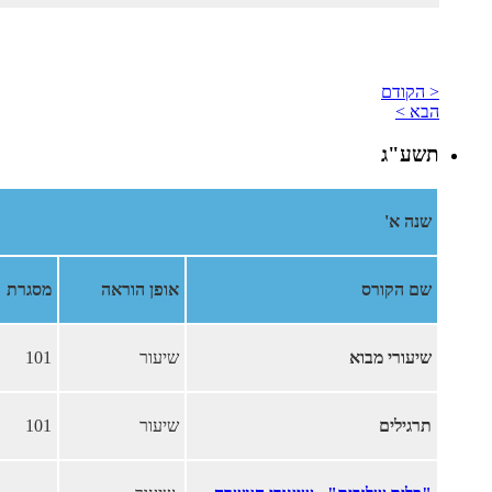
< הקודם
הבא >
תשע"ג
שנה א'
שם הקורס
אופן הוראה
מסגרת
שיעורי מבוא
שיעור
101
תרגילים
שיעור
101