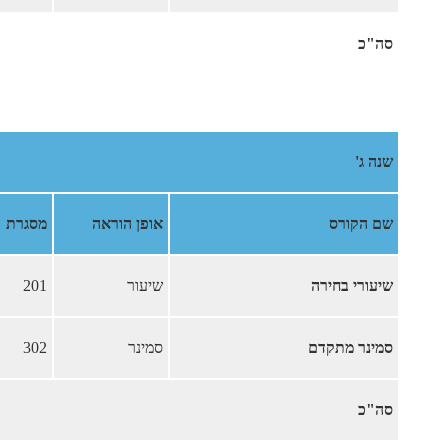
סה"כ
שנה ג'
שם הקורס
אופן הוראה
מסגרת
שיעורי בחירה
שיעור
201
סמינר מתקדם
סמינר
302
סה"כ