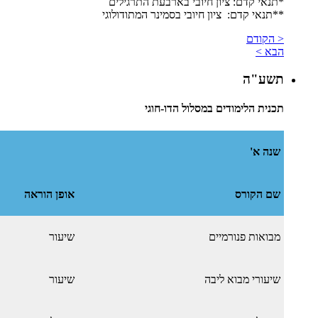
*תנאי קדם: ציון חיובי בארבעת התרגילים
​**תנאי קדם: ציון חיובי בסמינר המתודולוגי
< הקודם
הבא >
תשע"ה
תכנית הלימודים במסלול הדו-חוגי
שנה א'
שם הקורס
אופן הוראה
מבואות פנורמיים
שיעור
שיעורי מבוא ליבה
שיעור