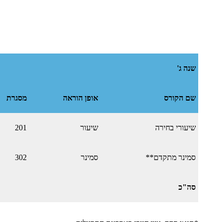
שנה ג'
שם הקורס
אופן הוראה
מסגרת
שיעורי בחירה
שיעור
201
סמינר מתקדם**
סמינר
302
סה"כ