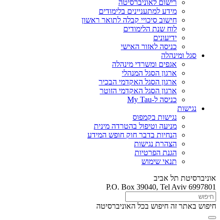
רישום לאוניברסיטה
מידע למתעניינים בלימודים
חישוב סיכויי קבלה לתואר ראשון
לוח שנת הלימודים
ידיעונים
כניסה לאזור האישי
סגל ומינהלה
אגפים ומשרדי מינהלה
ארגון הסגל המנהלי
ארגון הסגל האקדמי הבכיר
ארגון הסגל האקדמי הזוטר
כניסה ל-My Tau
נגישות
נגישות בקמפוס
מניעה וטיפול בהטרדה מינית
הנחיות בדבר חוק חופש המידע
הצהרת נגישות
הגנת הפרטיות
תנאי שימוש
אוניברסיטת תל אביב
P.O. Box 39040, Tel Aviv 6997801
חיפוש באתר זה
חיפוש בכל האוניברסיטה