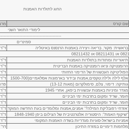
החוג לתולדות האמנות
שם קורס
מרצ
לימודי התואר השני
-------------------------------------------
סמינרים
בראשית: מקור, בריאה ויצירה באמנות הרנסנס באיטליה
ד"ר 
תיאוריות ומתודות בתולדות האמנות
ד"ר 
הרומנטיקה וניאו רומנטיקה באמנות הבריטית
ד"ר
הפוליטיקה העכשווית של הדימוי החזותי
ד"ר 
אלף לילה ולילה:טקסים,אמנות ובידור בארמונות אסלאמיים(1500-700
ד"ר 
גותיקה: דימוי, צלם, סימולקרום (מאות 13-12)
פרופ
מגדר ומיניות באמנות עכשווית ביפאן, אחרי 1945
ד"ר 
חומר, שריד ומקום בתרבות ימי הביניים
ד"ר 
חומר, שריד ומקום בתרבות ימי הביניים
ד"ר 
'אזרחי רפובליקת המילה?' אמנים,אמנות ומלומדים בעת החדשה המוקד
ד"ר 
"שיקוף האמת": היסטוריה אלטרנטיבית של הצילום ביפן 1848-1940
ד"ר 
אמניות בישראל-סוגיות מגדריות בשדה האמנות המקומי
ד"ר 
מלחמות דימויים במזרח התיכון
דר' 