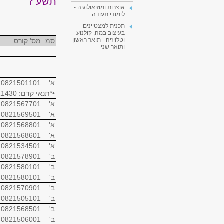
תשע"ז
אוצרות ומוזיאולוגיה -
לימודי תעודה
תכנית למצטיינים
בעיצוב במה, קולנוע
וטלויזיה - תואר ראשון
סמ.
מס' קורס
ותואר שני
א'
0821501101
•*תנאי קדם: 08211430 או 08211431 או 08211432
א'
0821567701
א'
0821569501
א'
0821568801
א'
0821568601
א'
0821534501
ב'
0821578901
ב'
0821580101
ב'
0821580101
ב'
0821570901
ב'
0821505101
ב'
0821568501
ב'
0821506001