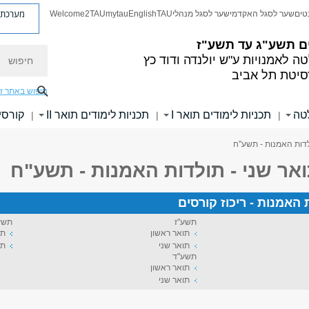
מערכת פ
טים
שער לסגל האקדמי
שער לסגל מנהלי
TAU
English
mytau
Welcome2TAU
ם
תשע"ג עד תשע"ז
חיפוש
ה לאמנויות
ע"ש יולנדה ודוד כץ
סיטת תל אביב
חיפוש באתר ז
לטה
תכניות לימודים תואר I
תכניות לימודים תואר II
קורסי
|
|
|
לדות האמנות - תשע"ח
אר שני - תולדות האמנות - תשע"ח
 האמנות - ריכוז קורסים
תשע"ז
תשע
תואר ראשון
תו
תואר שני
תו
תשע"ד
תואר ראשון
תואר שני