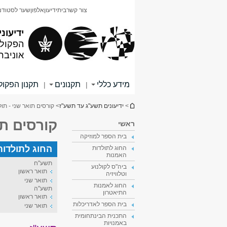
תוכן
תפריט
צור קשר
בית
ידיעון
אלפון
שער לסטודנ
עליון
ראשי
ידיעוני
הפקולט
אוניבר
מידע כללי
תקנונים
תקנון הפקו
|
|
הינך נמצא כאן
>
ידיעונים תשע"ג עד תשע"ז
> קורסים תואר שני - תו
קורסים תו
ראשי
בית הספר למוזיקה
החוג לתולדות
החוג לתולדות
האמנות
תשע"ח
ביה"ס לקולנוע
תואר ראשון
וטלוויזיה
תואר שני
החוג לאמנות
תשע"ה
התיאטרון
תואר ראשון
בית הספר לאדריכלות
תואר שני
התכנית הבינתחומית
באמנויות