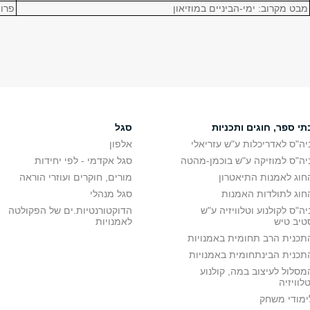
מבט מקרוב: ימי-הביניים במוזיאון
פרופ
תי ספר, חוגים ותכניות
סגל
יה"ס לאדריכלות ע"ש עזריאלי
אלפון
יה"ס למוזיקה ע"ש בוכמן-מהטה
סגל אקדמי - לפי יחידות
חוג לאמנות התיאטרון
מורים, חוקרים ועוזרי הוראה
חוג לתולדות האמנות
סגל מנהלי
יה"ס לקולנוע וטלוויזיה ע"ש
הדוקטורנטיות.ים של הפקולטה
טיב טיש
לאמנויות
תכנית הרב תחומית באמנויות
תכנית הבינתחומית באמנויות
מסלול לעיצוב במה, קולנוע
טלוויזיה
ימודי משחק