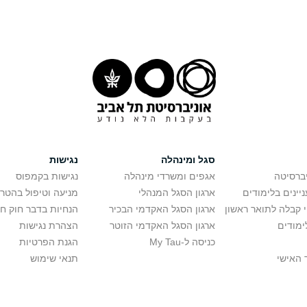
סגל ומינהלה
נגישות
יברסיטה
אגפים ומשרדי מינהלה
נגישות בקמפוס
יינים בלימודים
ארגון הסגל המנהלי
מניעה וטיפול בהטר
י קבלה לתואר ראשון
ארגון הסגל האקדמי הבכיר
הנחיות בדבר חוק ח
ימודים
ארגון הסגל האקדמי הזוטר
הצהרת נגישות
כניסה ל-My Tau
הגנת הפרטיות
 האישי
תנאי שימוש