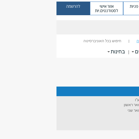
ניות
אזור אישי
להרשמה
לסטודנטים.יות
ה
חיפוש בכל האוניברסיטה
ם
בחינות
|
"ו
אר ראשון
אר שני