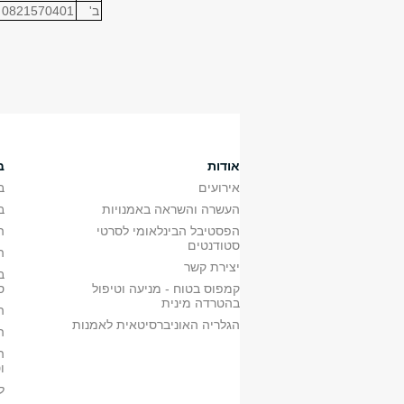
ב'
0821570401
אודות
ב
אירועים
ב
העשרה והשראה באמנויות
ב
הפסטיבל הבינלאומי לסרטי
ה
סטודנטים
ה
יצירת קשר
ב
קמפוס בטוח - מניעה וטיפול
ס
בהטרדה מינית
ה
הגלריה האוניברסיטאית לאמנות
ה
ה
ו
ל