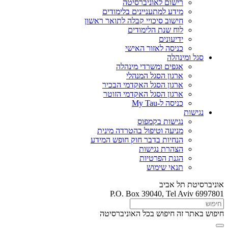
רישום לאוניברסיטה
מידע למתעניינים בלימודים
חישוב סיכויי קבלה לתואר ראשון
לוח שנת הלימודים
ידיעונים
כניסה לאזור האישי
סגל ומינהלה
אגפים ומשרדי מינהלה
ארגון הסגל המנהלי
ארגון הסגל האקדמי הבכיר
ארגון הסגל האקדמי הזוטר
כניסה ל-My Tau
נגישות
נגישות בקמפוס
מניעה וטיפול בהטרדה מינית
הנחיות בדבר חוק חופש המידע
הצהרת נגישות
הגנת הפרטיות
תנאי שימוש
אוניברסיטת תל אביב
P.O. Box 39040, Tel Aviv 6997801
חיפוש באתר זה
חיפוש בכל האוניברסיטה