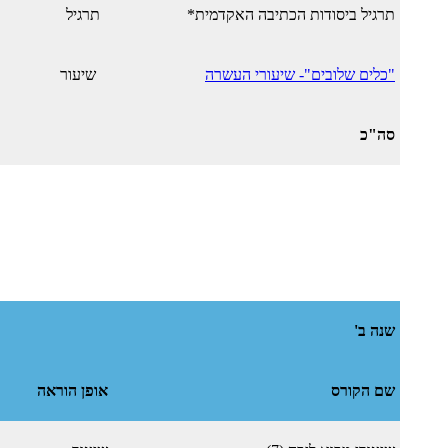
תרגיל ביסודות הכתיבה האקדמית*
תרגיל
"כלים שלובים"- שיעורי העשרה
שיעור
סה"כ
שנה ב'
שם הקורס
אופן הוראה