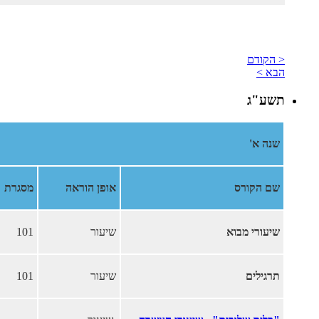
< הקודם
הבא >
תשע"ג
שנה א'
שם הקורס
אופן הוראה
מסגרת
שיעורי מבוא
שיעור
101
תרגילים
שיעור
101