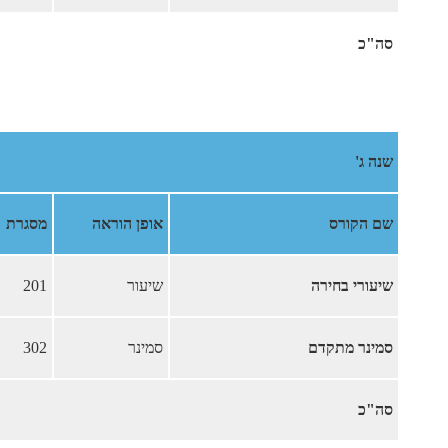
סה"כ
שנה ג'
שם הקורס
אופן הוראה
מסגרת
שיעורי בחירה
שיעור
201
סמינר מתקדם
סמינר
302
סה"כ