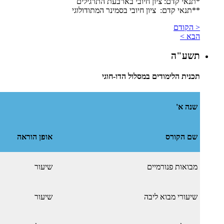
*תנאי קדם: ציון חיובי בארבעת התרגילים
​**תנאי קדם: ציון חיובי בסמינר המתודולוגי
< הקודם
הבא >
תשע"ה
תכנית הלימודים במסלול הדו-חוגי
שנה א'
שם הקורס
אופן הוראה
מבואות פנורמיים
שיעור
שיעורי מבוא ליבה
שיעור