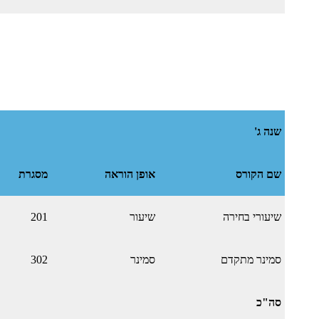
שנה ג'
שם הקורס
אופן הוראה
מסגרת
שיעורי בחירה
שיעור
201
סמינר מתקדם
סמינר
302
סה"כ