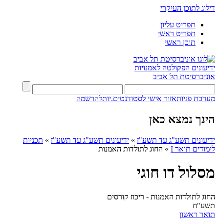
דילוג לתוכן העיקרי
תפריט עליון
תפריט ראשי
תוכן ראשי
ידיעונים
הפקולטה לאמנויות
אוניברסיטת תל אביב
מערכת פניות
אזור אישי לסטודנטים.יות
להרשמה
הינך נמצא כאן
ידיעונים תשע"ג עד תשע"ז
»
ידיעונים תשע"ג עד תשע"ז
»
תכניות
לימודים תואר I
»
החוג לתולדות האמנות
מסלול דו חוגי
החוג לתולדות האמנות - ריכוז קורסים
תשע"ח
תואר ראשון