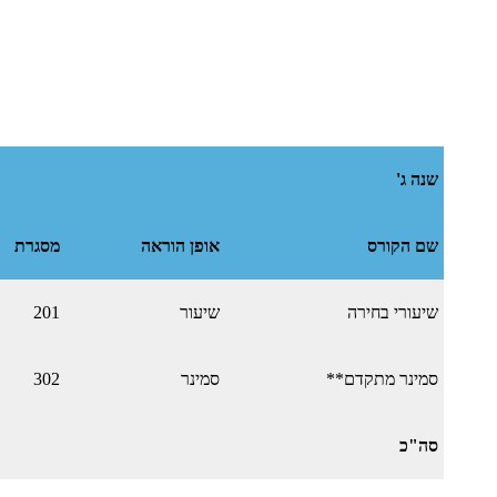
שנה ג'
שם הקורס
אופן הוראה
מסגרת
שיעורי בחירה
שיעור
201
סמינר מתקדם**
סמינר
302
סה"כ