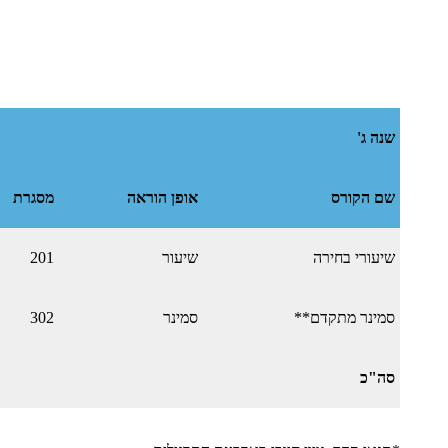
שנה ג'
שם הקורס
אופן הוראה
מסגרת
שיעורי בחירה
שיעור
201
סמינר מתקדם**
סמינר
302
סה"כ