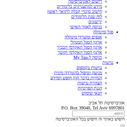
רישום לאוניברסיטה
מידע למתעניינים בלימודים
חישוב סיכויי קבלה לתואר ראשון
לוח שנת הלימודים
ידיעונים
כניסה לאזור האישי
סגל ומינהלה
אגפים ומשרדי מינהלה
ארגון הסגל המנהלי
ארגון הסגל האקדמי הבכיר
ארגון הסגל האקדמי הזוטר
כניסה ל-My Tau
נגישות
נגישות בקמפוס
מניעה וטיפול בהטרדה מינית
הנחיות בדבר חוק חופש המידע
הצהרת נגישות
הגנת הפרטיות
תנאי שימוש
אוניברסיטת תל אביב
P.O. Box 39040, Tel Aviv 6997801
חיפוש באתר זה
חיפוש בכל האוניברסיטה