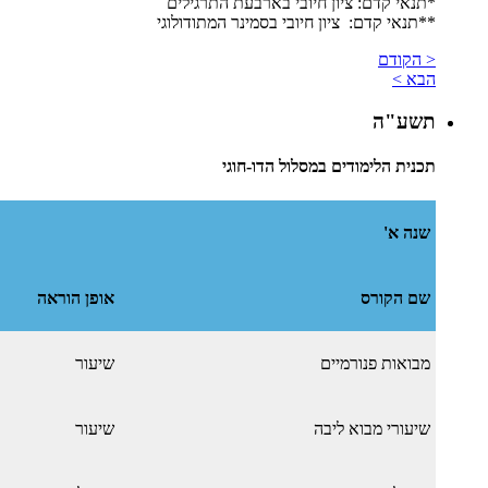
*תנאי קדם: ציון חיובי בארבעת התרגילים
​**תנאי קדם: ציון חיובי בסמינר המתודולוגי
< הקודם
הבא >
תשע"ה
תכנית הלימודים במסלול הדו-חוגי
שנה א'
שם הקורס
אופן הוראה
מבואות פנורמיים
שיעור
שיעורי מבוא ליבה
שיעור