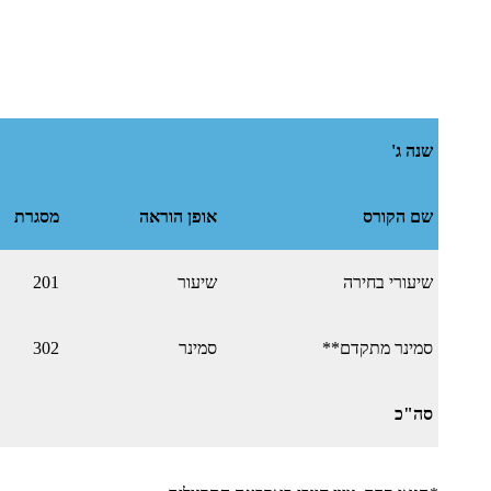
שנה ג'
שם הקורס
אופן הוראה
מסגרת
שיעורי בחירה
שיעור
201
סמינר מתקדם**
סמינר
302
סה"כ