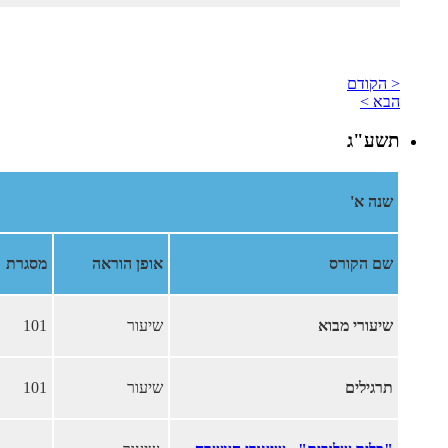
< הקודם
הבא >
תשע"ג
שנה א'
שם הקורס
אופן הוראה
מסגרת
שיעורי מבוא
שיעור
101
תרגילים
שיעור
101