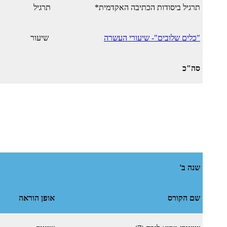
תרגיל ביסודות הכתיבה האקדמית*
תרגיל
"כלים שלובים"- שיעורי העשרה
שיעור
סה"כ
שנה ב'
שם הקורס
אופן הוראה