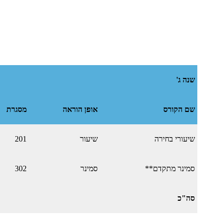
שנה ג'
שם הקורס
אופן הוראה
מסגרת
שיעורי בחירה
שיעור
201
סמינר מתקדם**
סמינר
302
סה"כ