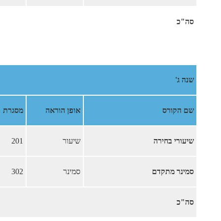
סה"כ
שנה ג'
שם הקורס
אופן הוראה
מסגרת
שיעורי בחירה
שיעור
201
סמינר מתקדם
סמינר
302
סה"כ