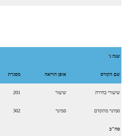
שנה ג'
שם הקורס
אופן הוראה
מסגרת
שיעורי בחירה
שיעור
201
סמינר מתקדם
סמינר
302
סה"כ