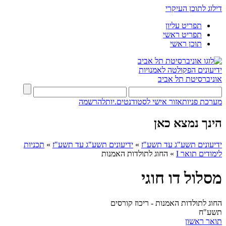
דילוג לתוכן העיקרי
תפריט עליון
תפריט ראשי
תוכן ראשי
ידיעונים
הפקולטה לאמנויות
אוניברסיטת תל אביב
מערכת פניות
אזור אישי לסטודנטים.יות
להרשמה
הינך נמצא כאן
ידיעונים תשע"ג עד תשע"ז
»
ידיעונים תשע"ג עד תשע"ז
»
תכניות
לימודים תואר I
»
החוג לתולדות האמנות
מסלול דו חוגי
החוג לתולדות האמנות - ריכוז קורסים
תשע"ח
תואר ראשון