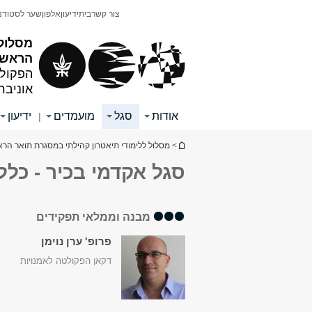
תוכן
תפריט
צור קשר
בית
ידיעון
אלפון
שער לסטודנ
עליון
ראשי
מסלול 
הראשון
הפקולט
אוניבר
אודות
סגל
מועמדים
ידיעון
|
הינך נמצא כאן
>
מסלול ללימודי תיאטרון קהילתי במסגרת תואר הרא
סגל אקדמי בכיר - כללי
מבנה וממלאי תפקידים
פרופ' ערן נוימן
דקאן הפקולטה לאמנויות