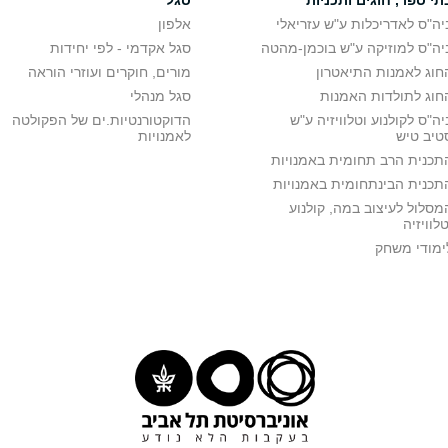
יה"ס לאדריכלות ע"ש עזריאלי
אלפון
יה"ס למוזיקה ע"ש בוכמן-מהטה
סגל אקדמי - לפי יחידות
חוג לאמנות התיאטרון
מורים, חוקרים ועוזרי הוראה
חוג לתולדות האמנות
סגל מנהלי
יה"ס לקולנוע וטלוויזיה ע"ש
הדוקטורנטיות.ים של הפקולטה
טיב טיש
לאמנויות
תכנית הרב תחומית באמנויות
תכנית הבינתחומית באמנויות
מסלול לעיצוב במה, קולנוע
טלוויזיה
ימודי משחק