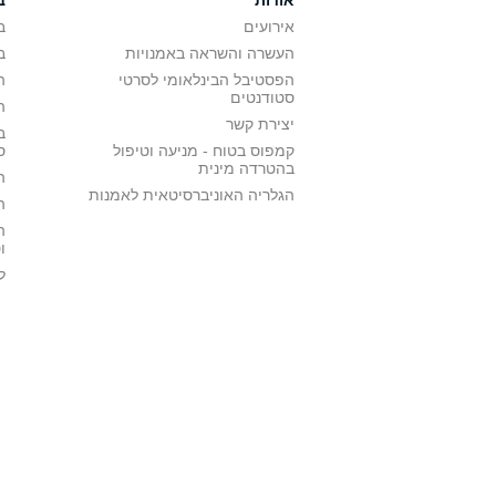
אירועים
ב
העשרה והשראה באמנויות
ב
הפסטיבל הבינלאומי לסרטי
ה
סטודנטים
ה
יצירת קשר
ב
קמפוס בטוח - מניעה וטיפול
ס
בהטרדה מינית
ה
הגלריה האוניברסיטאית לאמנות
ה
ה
ו
ל