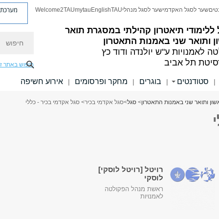
מערכת פ
טים
שער לסגל האקדמי
שער לסגל מנהלי
TAU
English
mytau
Welcome2TAU
ללימודי תיאטרון קהילתי במסגרת תואר
חיפוש
 ותואר שני באמנות התאטרון
ה לאמנויות
ע"ש יולנדה ודוד כץ
סיטת תל אביב
חיפוש באתר ז
סטודנטים
בוגרים
מחקר ופרסומים
אירוע חשיפה
|
|
|
|
שון ותואר שני באמנות התאטרון
>
סגל
>
סגל אקדמי בכיר
> סגל אקדמי בכיר - כללי
רויטל [רויטל לוסקי]
לוסקי
ראשת מנהל הפקולטה
לאמנויות