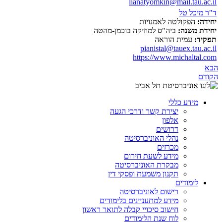
lianatyomkin@mail.tau.ac.il
ד"ר מיכל טל
יחידה:
הפקולטה לאמנויות
יחידת משנה:
ביה"ס למוזיקה בוכמן-מהטה
תפקיד:
עמית הוראה
pianistal@tauex.tau.ac.il
https://www.michaltal.com
הבא
הקודם
מידע כללי
יצירת קשר ודרכי הגעה
אלפון
דרושים
נהלי האוניברסיטה
מכרזים
מידע לשעת חירום
מבקרת האוניברסיטה
תקנון משמעת ופסקי דין
לימודים
רישום לאוניברסיטה
מידע למתעניינים בלימודים
חישוב סיכויי קבלה לתואר ראשון
לוח שנת הלימודים