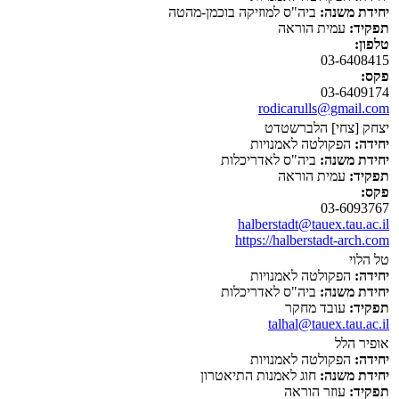
יחידת משנה:
ביה"ס למוזיקה בוכמן-מהטה
תפקיד:
עמית הוראה
טלפון:
03-6408415
פקס:
03-6409174
rodicarulls@gmail.com
יצחק [צחי] הלברשטדט
יחידה:
הפקולטה לאמנויות
יחידת משנה:
ביה"ס לאדריכלות
תפקיד:
עמית הוראה
פקס:
03-6093767
halberstadt@tauex.tau.ac.il
https://halberstadt-arch.com
טל הלוי
יחידה:
הפקולטה לאמנויות
יחידת משנה:
ביה"ס לאדריכלות
תפקיד:
עובד מחקר
talhal@tauex.tau.ac.il
אופיר הלל
יחידה:
הפקולטה לאמנויות
יחידת משנה:
חוג לאמנות התיאטרון
תפקיד:
עוזר הוראה