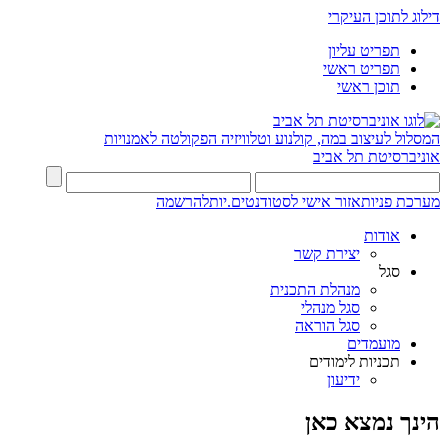
דילוג לתוכן העיקרי
תפריט עליון
תפריט ראשי
תוכן ראשי
המסלול לעיצוב במה, קולנוע וטלוויזיה
הפקולטה לאמנויות
אוניברסיטת תל אביב
מערכת פניות
אזור אישי לסטודנטים.יות
להרשמה
אודות
יצירת קשר
סגל
מנהלת התכנית
סגל מנהלי
סגל הוראה
מועמדים
תכניות לימודים
ידיעון
הינך נמצא כאן