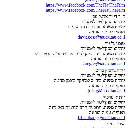
https://www.facebook.com/TheFlatTheFilm
https://www.facebook.com/TheFlatTheFilm
ד"ר דיויד אנשל גוס
יחידה:
הפקולטה לאמנויות
יחידת משנה:
חוג לתולדות האמנות
תפקיד:
עמית הוראה
davidgoss@tauex.tau.ac.il
טום יעל גוק
יחידה:
הפקולטה לאמנויות
יחידת משנה:
ביה"ס לקולנוע וטלוויזיה ע"ש סטיב טיש
תפקיד:
עוזר הוראה
tomgoc@tauex.tau.ac.il
יוליה גורביץ ברוט
יחידה:
הפקולטה לאמנויות
יחידת משנה:
ביה"ס למוזיקה בוכמן-מהטה
תפקיד:
עמית הוראה
juliag@post.tau.ac.il
יהונתן גורפיל
יחידה:
הפקולטה לאמנויות
יחידת משנה:
התכנית הרב-תחומית באמנויות
תפקיד:
עמית הוראה
johnathang@mail.tau.ac.il
אירית גזית