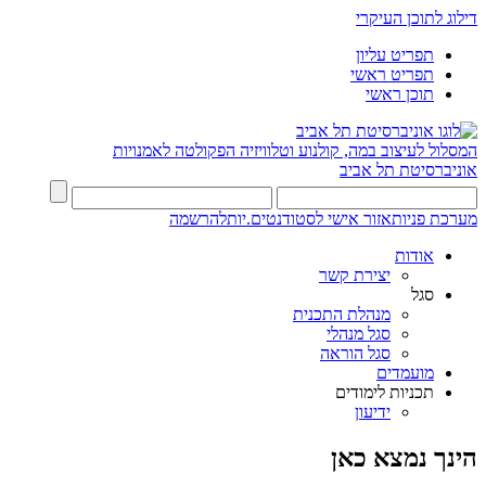
דילוג לתוכן העיקרי
תפריט עליון
תפריט ראשי
תוכן ראשי
המסלול לעיצוב במה, קולנוע וטלוויזיה
הפקולטה לאמנויות
אוניברסיטת תל אביב
מערכת פניות
אזור אישי לסטודנטים.יות
להרשמה
אודות
יצירת קשר
סגל
מנהלת התכנית
סגל מנהלי
סגל הוראה
מועמדים
תכניות לימודים
ידיעון
הינך נמצא כאן