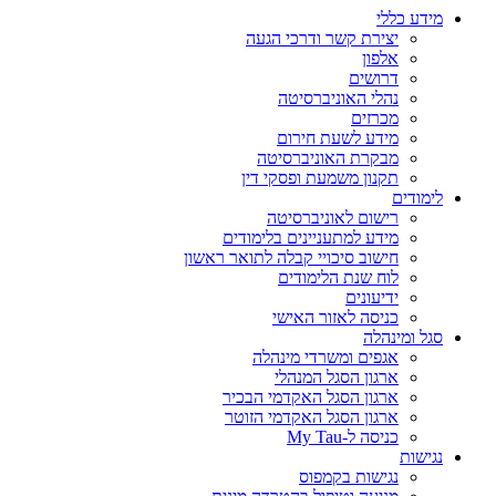
מידע כללי
יצירת קשר ודרכי הגעה
אלפון
דרושים
נהלי האוניברסיטה
מכרזים
מידע לשעת חירום
מבקרת האוניברסיטה
תקנון משמעת ופסקי דין
לימודים
רישום לאוניברסיטה
מידע למתעניינים בלימודים
חישוב סיכויי קבלה לתואר ראשון
לוח שנת הלימודים
ידיעונים
כניסה לאזור האישי
סגל ומינהלה
אגפים ומשרדי מינהלה
ארגון הסגל המנהלי
ארגון הסגל האקדמי הבכיר
ארגון הסגל האקדמי הזוטר
כניסה ל-My Tau
נגישות
נגישות בקמפוס