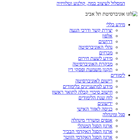
המסלול לעיצוב במה, קולנוע וטלוויזיה
מידע כללי
יצירת קשר ודרכי הגעה
אלפון
דרושים
נהלי האוניברסיטה
מכרזים
מידע לשעת חירום
מבקרת האוניברסיטה
תקנון משמעת ופסקי דין
לימודים
רישום לאוניברסיטה
מידע למתעניינים בלימודים
חישוב סיכויי קבלה לתואר ראשון
לוח שנת הלימודים
ידיעונים
כניסה לאזור האישי
סגל ומינהלה
אגפים ומשרדי מינהלה
ארגון הסגל המנהלי
ארגון הסגל האקדמי הבכיר
ארגון הסגל האקדמי הזוטר