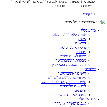
ולעצב את תכניותיהם בהתאם. סטודנט אשר לא ימלא אחר
דרישות המעבר, תכניתו תיפסל.
< הקודם
מידע כללי
יצירת קשר ודרכי הגעה
אלפון
דרושים
נהלי האוניברסיטה
מכרזים
מידע לשעת חירום
מבקרת האוניברסיטה
תקנון משמעת ופסקי דין
לימודים
רישום לאוניברסיטה
מידע למתעניינים בלימודים
חישוב סיכויי קבלה לתואר ראשון
לוח שנת הלימודים
ידיעונים
כניסה לאזור האישי
סגל ומינהלה
אגפים ומשרדי מינהלה