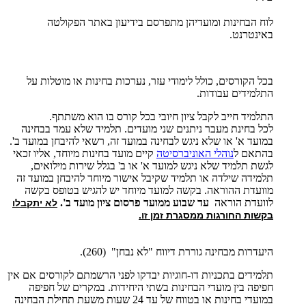
לוח הבחינות ומועדיהן מתפרסם בידיעון באתר הפקולטה
באינטרנט.
בכל הקורסים, כולל לימודי עזר, נערכות בחינות או מוטלות על
התלמידים עבודות.
התלמיד חייב לקבל ציון חיובי בכל קורס בו הוא משתתף.
לכל בחינת מעבר ניתנים שני מועדים. תלמיד שלא עמד בבחינה
במועד א' או שלא ניגש לבחינה במועד זה, רשאי להיבחן במועד ב'.
בהתאם ל
נוהלי האוניברסיטה
קיים מועד בחינות מיוחד, אליו זכאי
לגשת תלמיד שלא ניגש למועד א' או ב' בגלל שירות מילואים,
תלמידה שילדה או תלמיד שקיבל אישור מיוחד להיבחן במועד זה
מוועדת ההוראה. בקשה למועד מיוחד יש להגיש בטופס בקשה
לוועדת הוראה
עד שבוע ממועד פרסום ציון מועד ב'.
לא יתקבלו
בקשות החורגות ממסגרת זמן זו.
היעדרות מבחינה גוררת דיווח "לא נבחן" (260).
תלמידים בתכניות דו-חוגיות יבדקו לפני הרשמתם לקורסים אם אין
חפיפה בין מועדי הבחינות בשתי היחידות. במקרים של חפיפה
במועדי בחינות או בטווח של עד 24 שעות משעת תחילת הבחינה