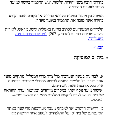
בקורסי חובה בשני יחידות הלימוד, יגיש התלמיד בקשה למועד
מיוחד לוועדת ההוראה.
חפיפה בין מועדי בחינות בקורסי בחירה או בקורס חובה וקורס
בחירה אינה מזכה את התלמיד במועד מיוחד.
תלמידים המעוניינים לכתוב בחינה באנגלית יגישו, מראש, לאורית
צילר - מזכירת בחינות (מכסיקו 202),
"טופס כתיבת בחינה
באנגלית".
הבא >
ביה"ס למוסיקה
א. לבחינות בנגינה הנערכות מול צוות מורי המסלול, מתקיים מועד
אחד בלבד. כל תלמידי המגמה לביצוע מוזיקלי מחויבים בבחינות
אלה
בכל ארבעת שנות לימודיהם.
אישור מועד נוסף יינתן במקרים מיוחדים ובאישור ועדת ההוראה
של ביה"ס. יש לצרף לבקשה המלצות מהמורה האישי ומראש
המסלול.
ב. דרישות הרפרטואר למבחני מעבר מעודכנות מדי שנה באתר
האינטרנט של ביה"ס. על התלמידים לעקוב אחר דרישות אלו