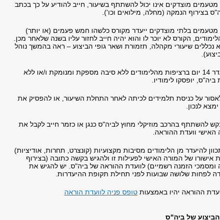
מטעמים מוצדקים אינו יכול להשתתף בשיעור, חייב להודיע על כך בכתב
"ס בצירוף הנמקה (מחלה, מילואים וכו').
מטעמים בלתי מוצדקים ייעדר מקורס כלשהו חמש פעמים (או יותר)
מודים, הקורס לא יוכר לו והוא יהיה חייב לחזור עליו בשנה שלאחר מכן.
 נכללים שיעורי מקהלה, תזמורת ושאר גופי הביצוע – ראה בהמשך נוהל
יצוע).
סטודנט שייעדר 14 יום ברציפות מהלימודים ללא סיבה מספקת ומנומקת ו/או ללא
ביה"ס, יופסקו לימודיו.
אסור על כניסת תלמידים לכיתה לאחר התחלת השיעור, או להפסיק את
מצא לנכון.
ש להשתתף בהרכב מוזיקלי מחוץ לביה"ס כנגן או כזמר חייב לקבל את
 האישי וועדת ההוראה.
ון להיעדר מן הלימודים מסיבות מקצועיות (קונצרט, תחרות, אודיציות)
 אישורו של המורה האישי לפעילות זו ולהגיש בקשה כתובה (בצירוף
 ומסמכי הזמנה רשמיים) לוועדת ההוראה של ביה"ס. יש להגיש את
ה לפחות שלושה שבועות לפני תחילת תקופת ההיעדרות.
ועדת ההוראה יהיו באמצעות
טופס פניה לוועדת הוראה
 הביצוע של ביה"ס