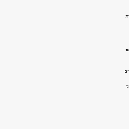
ורת
ור
ים
ל