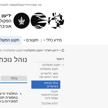
תוכן
תפריט
צור קשר
בית
ידיעון
אלפון
שער לסטודנ
עליון
ראשי
ידיעון
הפקולט
אוניבר
מידע כללי
תקנונים
תקנון הפקול
|
הינך נמצא כאן
>
ידיעון תש"ף
>
תקנון הפקולטה
>
תקנון הפקולטה
> נו
נוהל נוכח
ראשי
תקנון הפקולטה
תקנון הפקולטה
משך הלימודים
תואר ראשון ושני
כללי
נוהל נוכחות
בשיעורים
חובות
התלמיד חייב 
אוניברסיטאות
במסגרת תכנית
ושפות זרות
למזכירות ביה
"כלים שלובים"