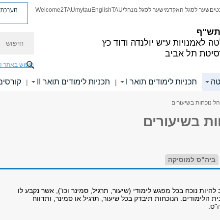
מערכת פ
טים
שער לסגל האקדמי
שער לסגל מנהלי
TAU
English
mytau
Welcome2TAU
 תש"ף
חיפוש
ה לאמנויות
ע"ש יולנדה ודוד כץ
סיטת תל אביב
חיפוש באתר ז
טה
תכניות לימודים תואר I
תכניות לימודים תואר II
קורסים
|
|
הל נוכחות בשיעורים
ות בשיעורים
ביה"ס למוסיקה
להיות נוכח בכל מפגש לימודי (שיעור, תרגיל, סמינר וכו'), אשר נקבע לו
 הלימודים. הנוכחות תיבדק בכל שיעור, תרגיל או סמינר, ותדווח
"ס.