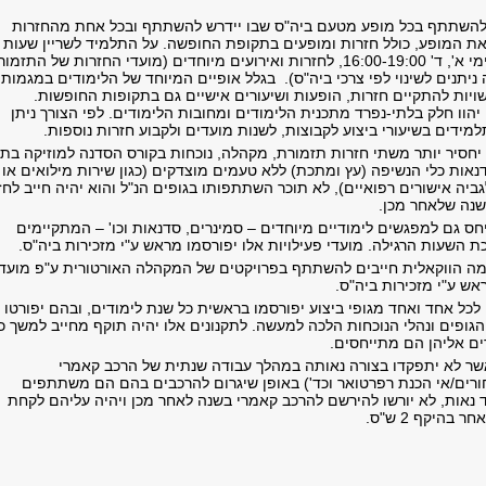
להשתתף בכל מופע מטעם ביה"ס שבו יידרש להשתתף ובכל אחת מהחזרות
את המופע, כולל חזרות ומופעים בתקופת החופשה. על התלמיד לשריין שעות
התזמורת, בימי א', ד' 16:00-19:00, לחזרות ואירועים מיוחדים (מועדי החזרות של התזמ
יתנים לשינוי לפי צרכי ביה"ס). בגלל אופיים המיוחד של הלימודים במגמות
ויות להתקיים חזרות, הופעות ושיעורים אישיים גם בתקופות החופשות.
 יהוו חלק בלתי-נפרד מתכנית הלימודים ומחובות הלימודים. לפי הצורך ניתן
ידים בשיעורי ביצוע לקבוצות, לשנות מועדים ולקבוע חזרות נוספות.
יחסיר יותר משתי חזרות תזמורת, מקהלה, נוכחות בקורס הסדנה למוזיקה בת
דנאות כלי הנשיפה (עץ ומתכת) ללא טעמים מוצדקים (כגון שירות מילואים או
יה אישורים רפואיים), לא תוכר השתתפותו בגופים הנ"ל והוא יהיה חייב לחז
שנה שלאחר מכן.
חס גם למפגשים לימודיים מיוחדים – סמינרים, סדנאות וכו' – המתקיימים
 השעות הרגילה. מועדי פעילויות אלו יפורסמו מראש ע"י מזכירות ביה"ס.
ה הווקאלית חייבים להשתתף בפרויקטים של המקהלה האורטורית ע"פ מועד
ש ע"י מזכירות ביה"ס.
לכל אחד ואחד מגופי ביצוע יפורסמו בראשית כל שנת לימודים, ובהם יפורטו
גופים ונהלי הנוכחות הלכה למעשה. לתקנונים אלו יהיה תוקף מחייב למשך כ
ים אליהן הם מתייחסים.
ר לא יתפקדו בצורה נאותה במהלך עבודה שנתית של הרכב קאמרי
חורים/אי הכנת רפרטואר וכד') באופן שיגרום להרכבים בהם הם משתתפים
 נאות, לא יורשו להירשם להרכב קאמרי בשנה לאחר מכן ויהיה עליהם לקחת
 בהיקף 2 ש"ס.