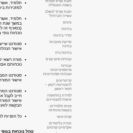
חובת קורס אקדמי
תלמיד, אשר 
בשפה האנגלית
למזכירות ביה
חובת קורס "משלב
עשייה חברתית"
תלמיד, אשר 
ציונים
במשך שנת הלי
(בסעיף זה לא
בחינות
נוכחות גופי ב
סדרי בחינות
סריקת מחברות
בחינה
אישור הנהלת 
בחינות בית
מורה רשאי ל
עבודות סיום קורס
נוכחותם אם י
עבודות
פרוסמינריוניות
ועבודות סמינריוניות
סטודנט המבק
אישור המורה
קריטריונים
להצטיינות דקאן –
תואר ראשון
סטודנט המתכו
חייב לקבל את
למידה בהתאמה
אישית למצטיינים
אישור המורה
הבקשה לוועד
פניות תלמידים -
בקשות מיוחדות
כל הפניות ל
קורס אישי
הכרה בלימודים
אקדמיים קודמים
נוהל נוכחות בגופי