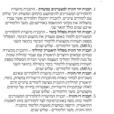
.
תכנית חד חוגית למצטיינים במשחק
- התכנית מיועדת
לתלמידים המעוניינים להתמקצע בתחום המשחק תוך שילוב
עם לימודים עיוניים. לתכנית יתקבלו תלמידים אשר עברו
בהצלחה את מבחני ההתאמה (אודישנים). משך הלימודים:
ארבע שנים כולל תואר שני.
תכנית חד חוגית מסלול בימוי
– התכנית מיועדת לתלמידים
המעוניינים ללמוד באופן מעמיק את מקצוע הבימוי. המסלול
מספק תשתית מקצועית ללימודי הבימוי בתואר השני
(
MFA
). משך הלימודים - שלוש שנים.
תכנית חד חוגית מסלול תיאטרון קהילתי –
התכנית מכשירה
מנחים ובמאים היוצרים תיאטרון עם ועבור קהילות שונות
על מנת לחולל תהליכי העצמה ושינוי חברתי.המסלול מספק
תשתית מקצועית ללימודי בימוי בקהילה בתואר השני
MFA)
). משך הלימודים - שלוש שנים.
תכנית חד-חוגית
- התכנית מיועדת לתלמידים שאינם
מעוניינים לבחור באחת מהתכניות הייעודיות (משחק, בימוי,
תיאטרון קהילתי) התכנית מציעה לימודים עיוניים זהים
לאלה שבתכניות הייעודיות, ואפשרות בחירה של קורסים
מקצועיים. משך הלימודים - שלוש שנים.
תכנית דו-חוגית
- תכנית המיועדת לתלמידים המעוניינים
ללמוד בחוג נוסף באוניברסיטה לצד לימודיהם בחוג לאמנות
התיאטרון. היקפה כמחצית משעות הלימוד בתכנית
החד-חוגית. משך הלימודים - שלוש שנים.