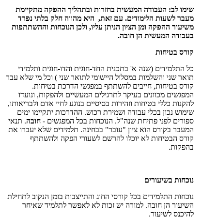
שימו לב: העבודה המעשית בחזרות ובתהליך ההפקה מתקיימת
מעבר לשעות הלימודים. עם זאת, היא מהווה חלק בלתי נפרד
משיעור ההפקה ומן הציון הניתן עליו, ולכן הנוכחות וההשתתפות
בעבודה המעשית הן חובה.
קורס בטיחות
כל התלמידים (שנה א' בתכנית החד-חוגית והדו-חוגית ותלמידי
תואר שני והשלמות במסלול היישומי לתואר שני ) וכל מי שלא עבר
קורס בטיחות, חייבים להשתתף במפגשי הדרכת בטיחות.
המפגשים מכוונים בעיקר לתרגילים המעשיים ולהפקות, ונועדו
להקנות כללי בטיחות וזהירות בסיסיים בנוגע לחיי אדם ולבריאותו,
שימוש נכון בכלי עבודה ושמירת רכוש. ההדרכות יתקיימו ימים
ספורים לפני פתיחת שנה"ל. הנוכחות בכל המפגשים -
חובה
. תנאי
המעבר בקורס הוא ציון "עובר" בבחינה. תלמידים שלא יעברו את
קורס הבטיחות לא יוכלו להרשם לשעורי הפקה ולהשתתף
בהפקות.
נוכחות בשיעורים
נוכחות התלמידים בכל קורסי החוג והתייצבות בזמן הנקוב לתחילת
השיעור הן חובה. למורה יש זכות לא לאפשר לתלמיד שאיחר
להיכנס לשיעור.