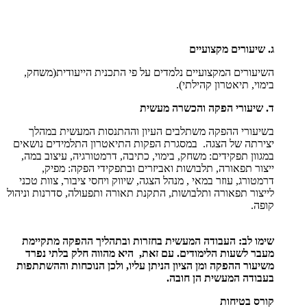
ג. שיעורים מקצועיים
השיעורים המקצועיים נלמדים על פי התכנית הייעודית(משחק,
בימוי, תיאטרון קהילתי).
ד. שיעורי הפקה והכשרה מעשית
בשיעורי ההפקה משתלבים העיון וההתנסות המעשית במהלך
יצירתה של הצגה. במסגרת הפקות התיאטרון התלמידים נושאים
במגוון תפקידים: משחק, בימוי, כתיבה, דרמטורגיה, עיצוב במה,
ייצור תפאורה, תלבושות ואביזרים ובתפקידי הפקה: מפיק,
דרמטורג, עוזר במאי , מנהל הצגה, שיווק ויחסי ציבור, צוות טכני
לייצור תפאורה ותלבושות, התקנת תאורה ותפעולה, סדרנות וניהול
קופה.
שימו לב: העבודה המעשית בחזרות ובתהליך ההפקה מתקיימת
מעבר לשעות הלימודים. עם זאת, היא מהווה חלק בלתי נפרד
משיעור ההפקה ומן הציון הניתן עליו, ולכן הנוכחות וההשתתפות
בעבודה המעשית הן חובה.
קורס בטיחות