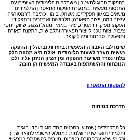
בהפקות החוג לתאטרון משתלבים הלימודים העיוניים עם
התנסות מעשית. במסגרת הפקות התאטרון התלמידים
נושאים במגוון תפקידים: משחק, בימוי, כתיבה, דרמטורגיה,
עיצוב במה, ייצור תפאורה, תלבושות ואביזרים ובתפקידי
הפקה: מפיק, דרמטורג, עוזר במאי , מנהל הצגה, שיווק ויחסי
ציבור, צוות טכני לייצור תפאורה ותלבושות, התקנת תאורה
ותפעולה, סדרנות וניהול קופה.
שימו לב: העבודה המעשית בחזרות ובתהליך ההפקה
נעשית מעבר לשעות הלימודים. אולם היא מהווה חלק
בלתי נפרד משיעור ההפקה ומן הציון הניתן עליו, ולכן
הנוכחות וההשתתפות בעבודה המעשית הן חובה.
להפקות התאטרון
הדרכת בטיחות
כל התלמידים (שנה א' בתכנית החד-חוגית והדו-חוגית
ותלמידי תואר שני והשלמות במסלול היישומי לתואר שני )
וכל מי שלא עבר קורס בטיחות, חייבים להשתתף במפגשי