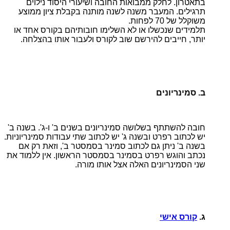
בתאטרון. לחלק ממבואות החובה ושיעורי היסוד נילוים
תרגילים. המעבר משנה לשנה מותנה בקבלת ציון ממוצע
משוקלל של 70 לפחות.
תלמידים שנכשלו או לא השלימו חובותיהם בקורס אחד או
יותר, חייבים להירשם שוב לקורס ולעבור אותו בהצלחה.
ב. סמינריונים
חובה להשתתף בשלושה סמינריונים בשנים ב' ו-ג'. בשנה ב'
יש לכתוב רפרט ובשנה ג' יש לכתוב שתי עבודות סמינריוניות.
בשנה ב' ניתן גם לכתוב סמינר בסמסטר ב', וזאת רק אם
נכתב והוגש רפרט בסמינר בסמסטר הראשון. אין ללמוד את
שני הסמינריונים האלה אצל אותו מורה.
ג.
קורס אישי