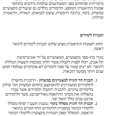
ביקורתית ופותחים בפני הסטודנטים עולמות נרחבים בתחומי
אמנות התיאטרון והמופע. הלימודים כוללים גם שיעורים מקצועיים
במשחק, בימוי, כתיבה דרמטית, עיצוב לבמאים, תאורה, ותיאטרון
קהילתי.
תכניות לימודים
החוג לאמנות התיאטרון מציע שלוש תכניות לימודים לתואר
ראשון .
בוגרי בתי-ספר מקצועיים, המאושרים על ידי אוניברסיטת
תל-אביב, יוכלו לפנות לקבלת פטור חלקי ממכסת השעות הכוללת
לתואר. לא יינתן פטור על סמך לימודים לא-אקדמיים שנלמדו חמש
שנים ויותר ממועד הזכאות.
תכנית חד חוגית למצטיינים במשחק
- התכנית מיועדת
לתלמידים המעוניינים להתמקצע בתחום המשחק תוך שילוב
בלימודים עיוניים. לתכנית יתקבלו תלמידים אשר עברו
בהצלחה את מבחני ההתאמה (אודישנים). משך הלימודים:
ארבע שנים כולל תואר שני.
תכנית חד חוגית מסלול בימוי
-בשנת תשע"ו יפתח מסלול
ללימודי הבימוי במסגרת הלימודים
החד-חוגיים בתואר
הראשון.
המסלול יספק תשתית מקצועית ללימודי הבימוי