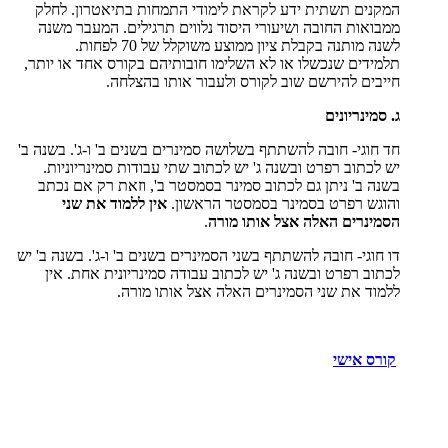
המקנים תשתית ידע לקראת לימודי התמחות בתיאטרון. לחלק
ממבואות החובה ושיעורי היסוד נלווים תרגילים. המעבר משנה
לשנה מותנה בקבלת ציון ממוצע משוקלל של 70 לפחות.
תלמידים שנכשלו או לא השלימו חובותיהם בקורס אחד או יותר,
חייבים להירשם שוב לקורס ולעבור אותו בהצלחה.
ג. סמינריונים
חד חוגי- חובה להשתתף בשלושה סמינרים בשנים ב' ו-ג'. בשנה ב'
יש לכתוב רפרט ובשנה ג' יש לכתוב שתי עבודות סמינריוניות.
בשנה ב' ניתן גם לכתוב סמינר בסמסטר ב', וזאת רק אם נכתב
והוגש רפרט בסמינר בסמסטר הראשון.
אין ללמוד את שני
הסמינרים האלה אצל אותו מורה
.
דו חוגי- חובה להשתתף בשני הסמינרים בשנים ב' ו-ג'. בשנה ב' יש
לכתוב רפרט ובשנה ג' יש לכתוב עבודה סמינריונית אחת. אין
ללמוד את שני הסמינרים האלה אצל אותו מורה.
קורס אישי