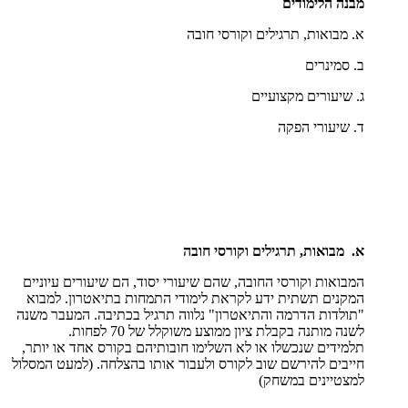
מבנה הלימודים
א. מבואות, תרגילים וקורסי חובה
ב. סמינרים
ג. שיעורים מקצועיים
ד. שיעורי הפקה
א.
מבואות, תרגילים וקורסי חובה
המבואות וקורסי החובה, שהם שיעורי יסוד, הם שיעורים עיוניים
המקנים תשתית ידע לקראת לימודי התמחות בתיאטרון. למבוא
"תולדות הדרמה והתיאטרון" נלווה תרגיל בכתיבה. המעבר משנה
לשנה מותנה בקבלת ציון ממוצע משוקלל של 70 לפחות.
תלמידים שנכשלו או לא השלימו חובותיהם בקורס אחד או יותר,
חייבים להירשם שוב לקורס ולעבור אותו בהצלחה. (למעט המסלול
למצטיינים במשחק)