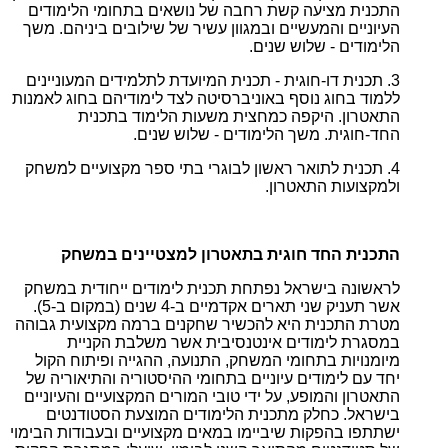
התכנית מציעה קשת רחבה של נושאים בתחומי הלימודים
העיוניים והמעשיים ובמגוון עשיר של שילובים ביניהם. משך
הלימודים - שלוש שנים.
3. תכנית דו-חוגית - תכנית המיועדת לתלמידים המעוניינים
ללמוד בחוג נוסף באוניברסיטה לצד לימודיהם בחוג לאמנות
התאטרון. היקפה כמחצית משעות הלימוד בתכנית
החד-חוגית. משך הלימודים - שלוש שנים.
4. תכנית לתואר ראשון לבוגרי בתי ספר מקצועיים למשחק
ולמקצועות התאטרון.
התכנית החד חוגית בתאטרון למצטיינים במשחק
לראשונה בישראל נפתחת תכנית לימודים ייחודית במשחק
אשר תעניק שני תארים אקדמיים ב-4 שנים (במקום ב-5).
מטרת התכנית היא להכשיר שחקנים ברמה מקצועית גבוהה
במסגרת לימודים אינטנסיבית אשר משלבת הקניית
מיומנויות בתחומי המשחק, התנועה, ההגייה ופיתוח הקול
יחד עם לימודים עיוניים בתחומי ההיסטוריה והתיאוריה של
התאטרון והמופע, על ידי טובי המורים המקצועיים והעיוניים
בישראל. כחלק מתכנית הלימודים המוצעת הסטודנטים
ישתתפו בהפקות שיביימו במאים מקצועיים ובעבודות הבימוי