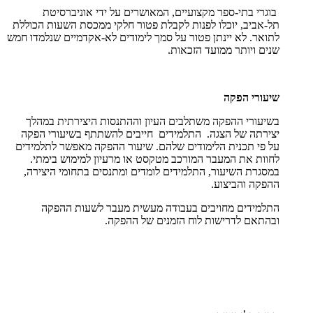
בוגרי בתי-ספר מקצועיים, המאושרים על ידי אוניברסיטת
תל-אביב, יוכלו לפנות לקבלת פטור חלקי ממכסת השעות הכוללת
לתואר. לא יינתן פטור על סמך לימודים לא-אקדמיים שנלמדו חמש
שנים ויותר ממועד הזכאות.
שיעורי הפקה
בשיעורי ההפקה משתלבים העיון וההתנסות היצירתית במהלך
יצירתה של הצגה. התלמידים חייבים להשתתף בשיעורי הפקה
על פי תכנית הלימודים שלהם. שיעור ההפקה מאפשר לתלמידים
לחוות את המעבר המורכב מטקסט או מרעיון למימוש בימתי.
במסגרת השיעור, התלמידים לומדים ומתנסים בתחומי היצירה,
ההפקה והביצוע.
התלמידים מחויבים בעבודה מעשית מעבר לשעות ההפקה
ובהתאם לדרישות לוח הזמנים של ההפקה.