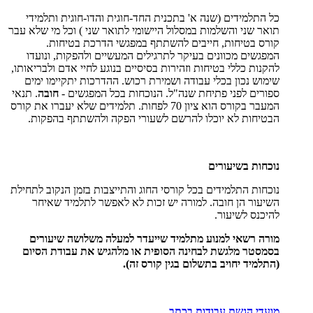
כל התלמידים (שנה א' בתכנית החד-חוגית והדו-חוגית ותלמידי
תואר שני והשלמות במסלול היישומי לתואר שני ) וכל מי שלא עבר
קורס בטיחות, חייבים להשתתף במפגשי הדרכת בטיחות.
המפגשים מכוונים בעיקר לתרגילים המעשיים ולהפקות, ונועדו
להקנות כללי בטיחות וזהירות בסיסיים בנוגע לחיי אדם ולבריאותו,
שימוש נכון בכלי עבודה ושמירת רכוש. ההדרכות יתקיימו ימים
ספורים לפני פתיחת שנה"ל. הנוכחות בכל המפגשים -
חובה
. תנאי
המעבר בקורס הוא ציון 70 לפחות. תלמידים שלא יעברו את קורס
הבטיחות לא יוכלו להרשם לשעורי הפקה ולהשתתף בהפקות.
נוכחות בשיעורים
נוכחות התלמידים בכל קורסי החוג והתייצבות בזמן הנקוב לתחילת
השיעור הן חובה. למורה יש זכות לא לאפשר לתלמיד שאיחר
להיכנס לשיעור.
מורה רשאי למנוע מתלמיד שייעדר למעלה משלושה שיעורים
בסמסטר מלגשת לבחינה הסופית או מלהגיש את עבודת הסיום
(התלמיד יחויב בתשלום בגין קורס זה).
מועדי הגשת עבודות בכתב