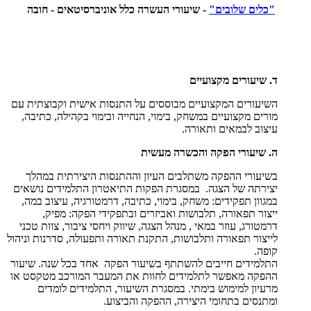
"כלים שלובים"
- שיעורי העשרה כלל אוניברסיטאים - חובה
ד. שיעורים מקצועיים
השיעורים המקצועיים מבוססים על התנסות אישית וקבוצתית עם
מורים מקצועיים במשחק, בימוי, הנחייה ובימוי בקהילה, כתיבה,
עיצוב לבמאים ותאורה.
ה. שיעורי הפקה והכשרה מעשית
בשיעורי ההפקה משתלבים העיון וההתנסות היצירתית במהלך
יצירתה של הצגה. במסגרת הפקות התיאטרון התלמידים נושאים
במגוון תפקידים: משחק, בימוי, כתיבה, דרמטורגיה, עיצוב במה,
ייצור תפאורה, תלבושות ואביזרים ובתפקידי הפקה: מפיק,
דרמטורג, עוזר במאי , מנהל הצגה, שיווק ויחסי ציבור, צוות טכני
לייצור תפאורה ותלבושות, התקנת תאורה ותפעולה, סדרנות וניהול
קופה.
התלמידים חייבים להשתתף בשיעור הפקה אחד בכל שנה. שיעור
ההפקה מאפשר לתלמידים לחוות את המעבר המורכב מטקסט או
מרעיון למימוש בימתי. במסגרת השיעור, התלמידים לומדים
ומתנסים בתחומי היצירה, ההפקה והביצוע.