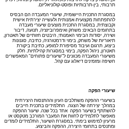
תרבותי, בין-תרבותיות ופוסט-קולוניאליזם.
במסגרת התכנית היישומית, שיעורי המעבדה הם הבסיס
להתפתחות מקצועית-אמנותית ולעשייה יצירתית אישית
וקבוצתית, במסגרת התכנית מוצעים שיעורי מעבדה
בתחומים הבאים: משחק ואימפרוביזציה, תנועה, דיבור
ושירה, יסודות הבימוי האמנותי, היבטים חזותיים של תאטרון,
תיאוריות של משחק, בימוי ודרמטורגיה, כתיבה, סגנונות
ביצוע, תרגום ועיבוד מסיפורת למופע, כתיבת ביקורת
תאטרון, ניהול הפקה, בימוי במסגרות קהילתיות. חלק
משיעורי המעבדה מכוונים ל"שיעורים פתוחים" המאפשרים
חשיפה ומזמינים דיאלוג עם קהל.
שיעורי הפקה
בשיעורי ההפקה משתלבים העיון וההתנסות היצירתית
במהלך יצירתה של הצגה. התלמידים בתכנית חייבים
להשתתף בשיעור הפקה אחד בכל שנה. שיעור ההפקה
מאפשר לתלמידים לחוות את המעבר המורכב מטקסט או
מרעיון למימוש בימתי. במסגרת השיעור, התלמידים לומדים
ומתנסים בתחומי היצירה, ההפקה והביצוע.