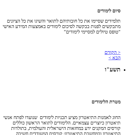
סיום לימודים
תלמידים שסיימו את כל חובותיהם לתואר והשיגו את כל הציונים
מתבקשים לפנות בבקשה לסיכום לימודים באמצעות המידע האישי
"טופס טיולים למסיימי לימודים"
< הקודם
הבא >
תשע"ו
מטרת הלימודים
החוג לאמנות התיאטרון מציע תכניות לימודים שנועדו לפתח אנשי
תיאטרון כיוצרים עצמאיים. הלימודים לתואר הראשון כוללים
קורסים המקנים ידע במחזאות הישראלית והעולמית, בתולדות
התיאטרון ובמחשבת התיאטרון; קורסים המעודדים חשיבה