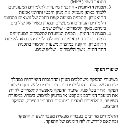
בתואר השני (MFA).
תכנית חד-חוגית
- התכנית מיועדת לתלמידים המעוניינים
ללמוד באופן מעמיק את מגוון היבטי ותחומי אמנות
התיאטרון. התכנית מציעה קשת רחבה של נושאים בתחומי
הלימודים העיוניים והמעשיים ובמגוון עשיר של שילובים
ביניהם. משך הלימודים - שלוש שנים.
תכנית דו-חוגית
- תכנית המיועדת לתלמידים המעוניינים
ללמוד בחוג נוסף באוניברסיטה לצד לימודיהם בחוג לאמנות
התיאטרון. היקפה כמחצית משעות הלימוד בתכנית
החד-חוגית. משך הלימודים - שלוש שנים.
שיעורי הפקה
בשיעורי ההפקה משתלבים העיון וההתנסות היצירתית במהלך
יצירתה של הצגה. התלמידים בתכנית חייבים להשתתף בשיעור
הפקה אחד בכל שנה. שיעור ההפקה מאפשר לתלמידים לחוות
את המעבר המורכב מטקסט או מרעיון למימוש בימתי. במסגרת
השיעור, התלמידים לומדים ומתנסים בתחומי היצירה, ההפקה
והביצוע.
התלמידים מחויבים בעבודה מעשית מעבר לשעות ההפקה
ובהתאם לדרישות לוח הזמנים של ההפקה.