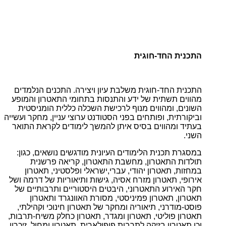
התכנית החד-חוגית
התכנית החד-חוגית משלבת עיון ויצירה. התכנים הנלמדים
מהווים תשתית של ידע והתנסות בתחומי התאטרון והמופע
השונים, ומהווים מנוף לרכישת השכלה כללית הומניסטית
וביקורתית, ופותחים בפני הסטודנט ערוצי עניין, מחקר ועשייה
בעתיד ומהווים בסיס איתן להמשך לימודים לקראת התואר
השני.
במסגרת תכנית הלימודים העיונית מודגשים נושאים, כגון:
תולדות התאטרון, מחשבת התאטרון, קריאה פרשנית
במחזות, תאטרון יהודי, עברי,ישראלי ופלסטיני, תאטרון
אירופי, תאטרון מזרח אסיה, גישות ותיאוריות של דרמה ושל
חקר האירוע התאטרוני, היבטים היסטוריים ותרבותיים של
תאטרון, תאטרון פמיניסטי, מסורת האוונגרד ותאטרון
פוסט-מודרני, תיאוריה ומחקר של תאטרון חינוכי וקהילתי,
תאטרון פוליטי, תאטרון ומגדר, תאטרון כחלק משיח-תרבות,
וכן תאטרון בזיקה לתרבות פופולארית, תאטרון ומחול, זיכרון