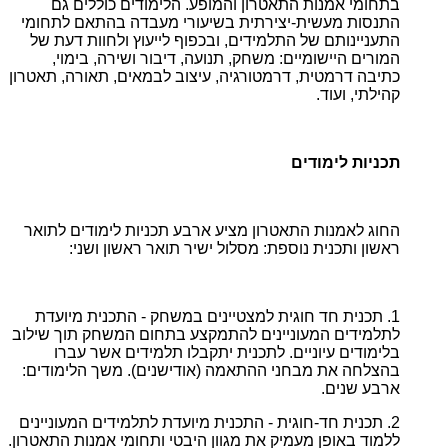
בתחומי אמנות התאטרון והמופע. הלימודים כוללים גם
התנסות מעשית-יצירתית בשיעורי מעבדה בהתאם לתחומי
התעניינותם של התלמידים, ובכפוף לייעוץ ולחוות דעת של
המורים היישומיים: משחק, תנועה, דיבור ושירה, בימוי,
כתיבה דרמטית, דרמטורגיה, עיצוב לבמאים, תאורה, תאטרון
קהילתי, ועוד.
תכניות לימודים
החוג לאמנות התאטרון מציע ארבע תכניות לימודים לתואר
ראשון ותכנית נוספת: מסלול ישיר תואר ראשון ושני:
1. תכנית חד חוגית למצטיינים במשחק - התכנית מיועדת
לתלמידים המעוניינים להתמקצע בתחום המשחק תוך שילוב
בלימודים עיוניים. לתכנית יתקבלו תלמידים אשר עברו
בהצלחה את מבחני ההתאמה (אודישנים). משך הלימודים:
ארבע שנים.
2. תכנית חד-חוגית - התכנית מיועדת לתלמידים המעוניינים
ללמוד באופן מעמיק את מגוון היבטי ותחומי אמנות התאטרון.