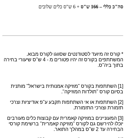
סה"כ כללי – 166 ש"ס
+ 6 ש"ס כלים שלובים
* קורס זה מיועד לסטודנטים שסווגו לקורס מבוא.
המשתתפים בקורס זה יהיו פטורים מ - 4 ש"ס שיעורי בחירה
בתוך ביה"ס.
[1]
השתתפות בקורס "מוזיקה אמנותית בישראל" מותנית
בסיום קורס "תולדות המוזיקה".
[2]
השתתפות או אי השתתפות תקבע ע"פ אודיציות וצרכי
תזמורת וצורכי התזמורת.
[3]
המעוניינים במוזיקה קאמרית עם קבוצות כלים מעורבים
יוכלו להירשם גם לקורס "מוזיקה קאמרית" ברשימת קורסי
הבחירה עד 2 ש"ס במהלך התואר.