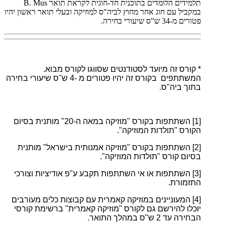
תלמידים הלומדים בתוכנית חד-חוגית לקראת תואר
B. Mus
במקביל עם חוג אחר מחוץ לביה"ס למוזיקה ובעלי תואר ראשון יהיו
פטורים מ-34 ש"ס שיעורי בחירה.
* קורס זה מיועד לסטודנטים שסווגו לקורס מבוא.
המשתתפים בקורס זה יהיו פטורים מ -4 ש"ס שיעורי בחירה
בתוך ביה"ס.
[1]
השתתפות בקורס "מוזיקה במאה ה-20" מותנית בסיום
הקורס "תולדות המוזיקה".
[2]
השתתפות בקורס "מוזיקה אמנותית בישראל" מותנית
בסיום קורס "תולדות המוזיקה".
[3]
השתתפות או אי השתתפות תקבע ע"פ אודיציות וצורכי
התזמורת.
[4]
המעוניינים במוזיקה קאמרית עם קבוצות כלים מעורבים
יוכלו להירשם גם לקורס "מוזיקה קאמרית" ברשימת קורסי
הבחירה עד 2 ש"ס במהלך התואר.