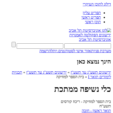
דילוג לתוכן העיקרי
תפריט עליון
תפריט ראשי
תוכן ראשי
ידיעונים
הפקולטה לאמנויות
אוניברסיטת תל אביב
מערכת פניות
אזור אישי לסטודנטים.יות
להרשמה
הינך נמצא כאן
ידיעונים תשע"ג עד תשע"ז
»
ידיעונים תשע"ג עד תשע"ז
»
תכניות
לימודים תואר I
»
בית הספר למוזיקה
כלי נשיפה ממתכת
בית הספר למוזיקה - ריכוז קורסים
תשע"ח
תואר ראשון - חובה