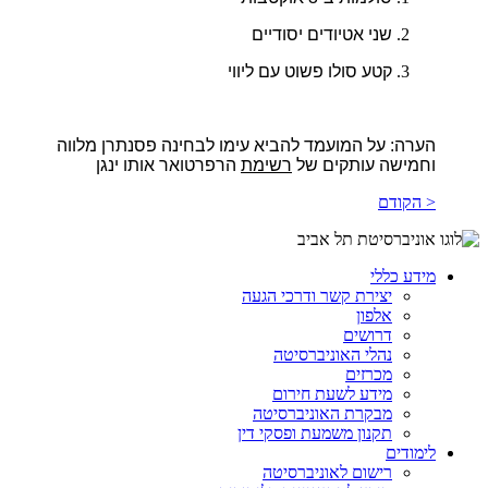
שני אטיודים יסודיים
קטע סולו פשוט עם ליווי
הערה:
על המועמד להביא עימו לבחינה פסנתרן מלווה
וחמישה עותקים של
רשימת
הרפרטואר אותו ינגן
< הקודם
מידע כללי
יצירת קשר ודרכי הגעה
אלפון
דרושים
נהלי האוניברסיטה
מכרזים
מידע לשעת חירום
מבקרת האוניברסיטה
תקנון משמעת ופסקי דין
לימודים
רישום לאוניברסיטה