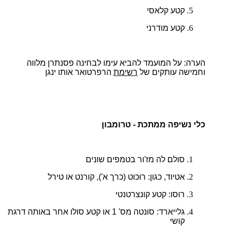
קטע קלאסי
קטע מודרני
הערה:
על המועמד להביא עימו לבחינה פסנתרן מלווה
וחמישה עותקים של
רשימת
הרפרטואר אותו ינגן
כלי נשיפה ממתכת - טרומבון
סולם לה מז'ור בטמפים שונים
אטיוד, כגון: רוכוט (כרך א'), קורנט או טירל
רוסו: קטע קונצרטנטי
גלייארד: סונטה מס' 1 או קטע סולו אחר באותה דרגת
קושי