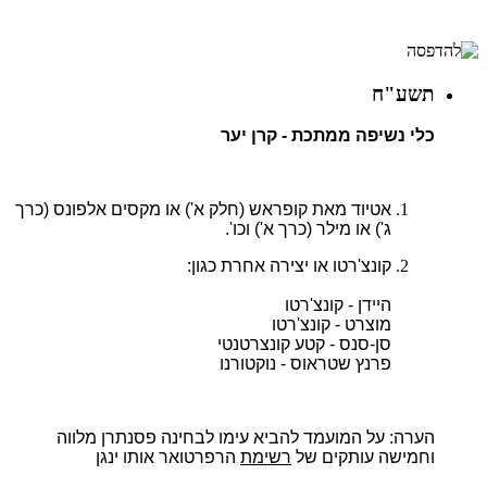
תשע"ח
כלי נשיפה ממתכת - קרן יער
אטיוד מאת קופראש (חלק א') או מקסים אלפונס (כרך
ג') או מילר (כרך א') וכו'.
קונצ'רטו או יצירה אחרת כגון:
היידן - קונצ'רטו
מוצרט - קונצ'רטו
סן-סנס - קטע קונצרטנטי
פרנץ שטראוס - נוקטורנו
הערה:
על המועמד להביא עימו לבחינה פסנתרן מלווה
וחמישה עותקים של
רשימת
הרפרטואר אותו ינגן