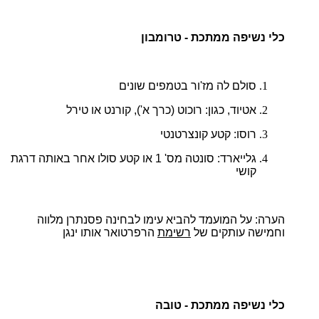
כלי נשיפה ממתכת - טרומבון
סולם לה מז'ור בטמפים שונים
אטיוד, כגון: רוכוט (כרך א'), קורנט או טירל
רוסו: קטע קונצרטנטי
גלייארד: סונטה מס' 1 או קטע סולו אחר באותה דרגת
קושי
הערה:
על המועמד להביא עימו לבחינה פסנתרן מלווה
וחמישה עותקים של
רשימת
הרפרטואר אותו ינגן
כלי נשיפה ממתכת - טובה