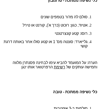
כלי נשיפה ממתכת - טרומבון
סולם לה מז'ור בטמפים שונים
אטיוד, כגון: רוכוט (כרך א'), קורנט או טירל
רוסו: קטע קונצרטנטי
גלייארד: סונטה מס' 1 או קטע סולו אחר באותה דרגת
קושי
הערה:
על המועמד להביא עימו לבחינה פסנתרן מלווה
וחמישה עותקים של
רשימת
הרפרטואר אותו ינגן
כלי נשיפה ממתכת - טובה
סולמות ב-3 אוקטבות