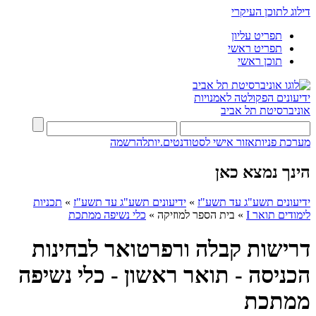
דילוג לתוכן העיקרי
תפריט עליון
תפריט ראשי
תוכן ראשי
ידיעונים
הפקולטה לאמנויות
אוניברסיטת תל אביב
מערכת פניות
אזור אישי לסטודנטים.יות
להרשמה
הינך נמצא כאן
ידיעונים תשע"ג עד תשע"ז
»
ידיעונים תשע"ג עד תשע"ז
»
תכניות
לימודים תואר I
»
בית הספר למוזיקה
»
כלי נשיפה ממתכת
דרישות קבלה ורפרטואר לבחינות
הכניסה - תואר ראשון - כלי נשיפה
ממתכת