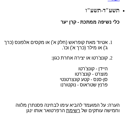
תשע"ד-תשע"ו
כלי נשיפה ממתכת - קרן יער
אטיוד מאת קופראש (חלק א') או מקסים אלפונס (כרך
ג') או מילר (כרך א') וכו'.
קונצ'רטו או יצירה אחרת כגון:
היידן - קונצ'רטו
מוצרט - קונצ'רטו
סן-סנס - קטע קונצרטנטי
פרנץ שטראוס - נוקטורנו
הערה:
על המועמד להביא עימו לבחינה פסנתרן מלווה
וחמישה עותקים של
רשימת
הרפרטואר אותו ינגן