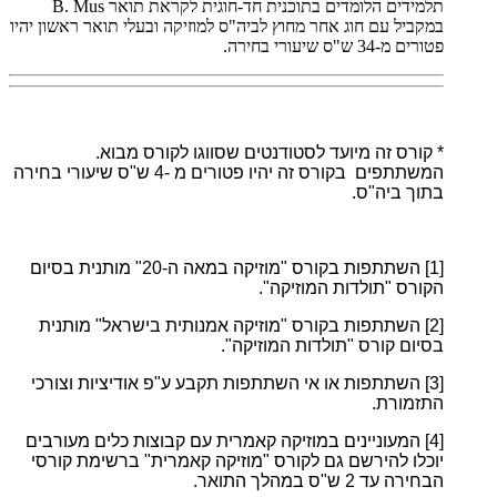
תלמידים הלומדים בתוכנית חד-חוגית לקראת תואר
B. Mus
במקביל עם חוג אחר מחוץ לביה"ס למוזיקה ובעלי תואר ראשון יהיו
פטורים מ-34 ש"ס שיעורי בחירה.
* קורס זה מיועד לסטודנטים שסווגו לקורס מבוא.
המשתתפים בקורס זה יהיו פטורים מ -4 ש"ס שיעורי בחירה
בתוך ביה"ס.
[1]
השתתפות בקורס "מוזיקה במאה ה-20" מותנית בסיום
הקורס "תולדות המוזיקה".
[2]
השתתפות בקורס "מוזיקה אמנותית בישראל" מותנית
בסיום קורס "תולדות המוזיקה".
[3]
השתתפות או אי השתתפות תקבע ע"פ אודיציות וצורכי
התזמורת.
[4]
המעוניינים במוזיקה קאמרית עם קבוצות כלים מעורבים
יוכלו להירשם גם לקורס "מוזיקה קאמרית" ברשימת קורסי
הבחירה עד 2 ש"ס במהלך התואר.