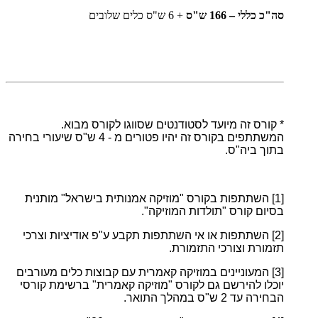
סה"כ כללי – 166 ש"ס
+ 6 ש"ס כלים שלובים
* קורס זה מיועד לסטודנטים שסווגו לקורס מבוא.
המשתתפים בקורס זה יהיו פטורים מ - 4 ש"ס שיעורי בחירה
בתוך ביה"ס.
[1]
השתתפות בקורס "מוזיקה אמנותית בישראל" מותנית
בסיום קורס "תולדות המוזיקה".
[2]
השתתפות או אי השתתפות תקבע ע"פ אודיציות וצרכי
תזמורת וצורכי התזמורת.
[3]
המעוניינים במוזיקה קאמרית עם קבוצות כלים מעורבים
יוכלו להירשם גם לקורס "מוזיקה קאמרית" ברשימת קורסי
הבחירה עד 2 ש"ס במהלך התואר.