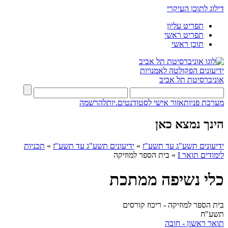
דילוג לתוכן העיקרי
תפריט עליון
תפריט ראשי
תוכן ראשי
ידיעונים
הפקולטה לאמנויות
אוניברסיטת תל אביב
מערכת פניות
אזור אישי לסטודנטים.יות
להרשמה
הינך נמצא כאן
ידיעונים תשע"ג עד תשע"ז
»
ידיעונים תשע"ג עד תשע"ז
»
תכניות
לימודים תואר I
»
בית הספר למוזיקה
כלי נשיפה ממתכת
בית הספר למוזיקה - ריכוז קורסים
תשע"ח
תואר ראשון - חובה