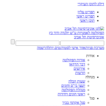
דילוג לתוכן העיקרי
תפריט עליון
תפריט ראשי
תוכן ראשי
הפקולטה לאמנויות
ע"ש יולנדה ודוד כץ
אוניברסיטת תל אביב
מערכת פניות
אזור אישי לסטודנטים.יות
להרשמה
אודות
אודות הפקולטה
דבר הדקאן
אירועים
חדשות
מנהלה
שעות קבלה
יועצי בי"ס וחוגים
מנהלת הפקולטה
ראשי חוגים ויחידות
סגל
סגל אקדמי בכיר