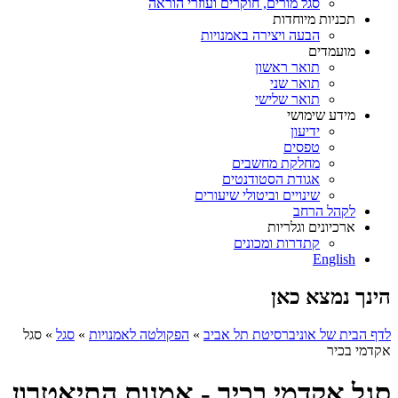
סגל מורים, חוקרים ועוזרי הוראה
תכניות מיוחדות
הבעה ויצירה באמנויות
מועמדים
תואר ראשון
תואר שני
תואר שלישי
מידע שימושי
ידיעון
טפסים
מחלקת מחשבים
אגודת הסטודנטים
שינויים וביטולי שיעורים
לקהל הרחב
ארכיונים וגלריות
קתדרות ומכונים
English
הינך נמצא כאן
לדף הבית של אוניברסיטת תל אביב
»
הפקולטה לאמנויות
»
סגל
»
סגל
אקדמי בכיר
סגל אקדמי בכיר - אמנות התיאטרון