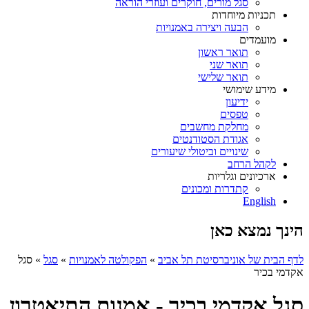
סגל מורים, חוקרים ועוזרי הוראה
תכניות מיוחדות
הבעה ויצירה באמנויות
מועמדים
תואר ראשון
תואר שני
תואר שלישי
מידע שימושי
ידיעון
טפסים
מחלקת מחשבים
אגודת הסטודנטים
שינויים וביטולי שיעורים
לקהל הרחב
ארכיונים וגלריות
קתדרות ומכונים
English
הינך נמצא כאן
לדף הבית של אוניברסיטת תל אביב
»
הפקולטה לאמנויות
»
סגל
»
סגל
אקדמי בכיר
סגל אקדמי בכיר - אמנות התיאטרון