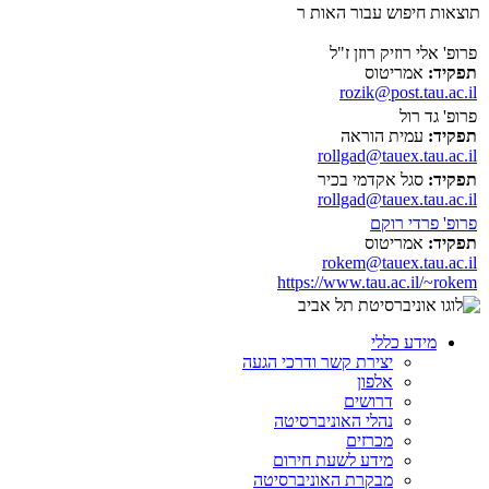
תוצאות חיפוש עבור האות ר
פרופ' אלי רוזיק רוזן ז"ל
תפקיד:
אמריטוס
rozik@post.tau.ac.il
פרופ' גד רול
תפקיד:
עמית הוראה
rollgad@tauex.tau.ac.il
תפקיד:
סגל אקדמי בכיר
rollgad@tauex.tau.ac.il
פרופ' פרדי רוקם
תפקיד:
אמריטוס
rokem@tauex.tau.ac.il
https://www.tau.ac.il/~rokem
מידע כללי
יצירת קשר ודרכי הגעה
אלפון
דרושים
נהלי האוניברסיטה
מכרזים
מידע לשעת חירום
מבקרת האוניברסיטה