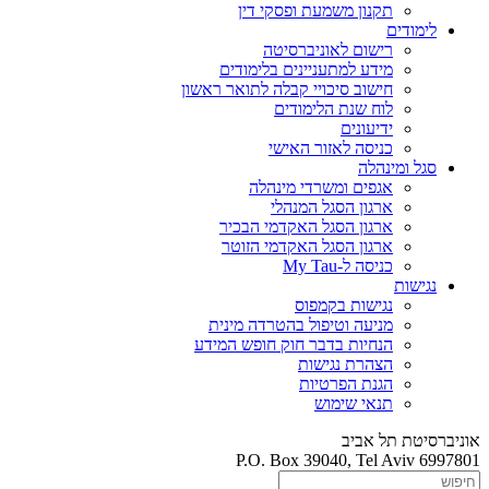
תקנון משמעת ופסקי דין
לימודים
רישום לאוניברסיטה
מידע למתעניינים בלימודים
חישוב סיכויי קבלה לתואר ראשון
לוח שנת הלימודים
ידיעונים
כניסה לאזור האישי
סגל ומינהלה
אגפים ומשרדי מינהלה
ארגון הסגל המנהלי
ארגון הסגל האקדמי הבכיר
ארגון הסגל האקדמי הזוטר
כניסה ל-My Tau
נגישות
נגישות בקמפוס
מניעה וטיפול בהטרדה מינית
הנחיות בדבר חוק חופש המידע
הצהרת נגישות
הגנת הפרטיות
תנאי שימוש
אוניברסיטת תל אביב
P.O. Box 39040, Tel Aviv 6997801