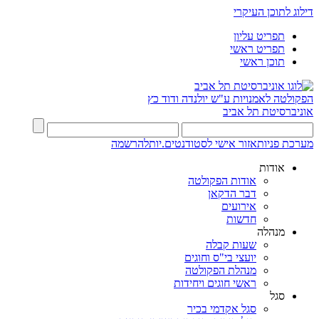
דילוג לתוכן העיקרי
תפריט עליון
תפריט ראשי
תוכן ראשי
הפקולטה לאמנויות
ע"ש יולנדה ודוד כץ
אוניברסיטת תל אביב
מערכת פניות
אזור אישי לסטודנטים.יות
להרשמה
אודות
אודות הפקולטה
דבר הדקאן
אירועים
חדשות
מנהלה
שעות קבלה
יועצי בי"ס וחוגים
מנהלת הפקולטה
ראשי חוגים ויחידות
סגל
סגל אקדמי בכיר