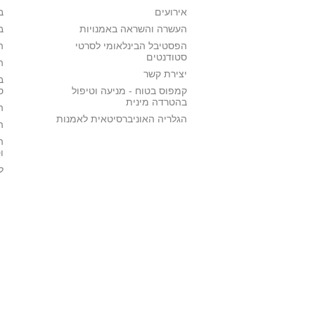
אירועים
ב
העשרה והשראה באמנויות
ב
הפסטיבל הבינלאומי לסרטי
ה
סטודנטים
ה
יצירת קשר
ב
קמפוס בטוח - מניעה וטיפול
ס
בהטרדה מינית
ה
הגלריה האוניברסיטאית לאמנות
ה
ה
ו
ל