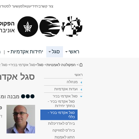
תוכן
תפריט
צור קשר
בית
ידיעון
אלפון
שער לסטודנ
עליון
ראשי
הפקול
אוניבר
ראשי
סגל
יחידות אקדמיות
מ
|
הינך נמצא כאן
>
הפקולטה לאמנויות
>
סגל
>
סגל אקדמי בכיר
> סגל א
סגל אקדמי
ראשי
מנהלה
ועדות אקדמיות
מבנה וממ
סגל אקדמי בכיר
סגל אקדמי בכיר -
בחתך יחידות
פר
סגל אקדמי בכיר -
דק
כללי
ביה"ס לאדריכלות
ביה"ס למוזיקה
החוג לאמנות