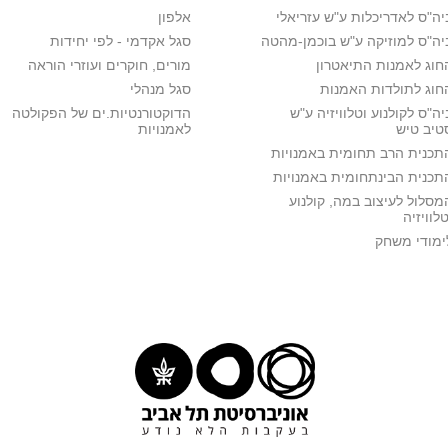
יה"ס לאדריכלות ע"ש עזריאלי
אלפון
יה"ס למוזיקה ע"ש בוכמן-מהטה
סגל אקדמי - לפי יחידות
חוג לאמנות התיאטרון
מורים, חוקרים ועוזרי הוראה
חוג לתולדות האמנות
סגל מנהלי
יה"ס לקולנוע וטלוויזיה ע"ש
הדוקטורנטיות.ים של הפקולטה
טיב טיש
לאמנויות
תכנית הרב תחומית באמנויות
תכנית הבינתחומית באמנויות
מסלול לעיצוב במה, קולנוע
טלוויזיה
ימודי משחק