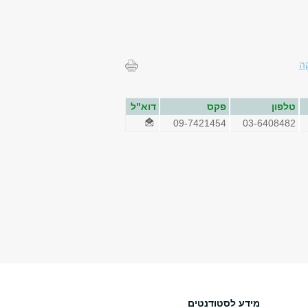
ה
טלפון
פקס
דוא"ל
09-7421454
03-6408482
מידע לסטודנטים