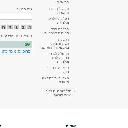
התיאטרון
החוג לתולדות
שם פרטי:
האמנות
ביה"ס לקולנוע
וטלוויזיה
א
ב
ג
ד
ה
התכנית הרב
תחומית באמנויות
תוצאות חיפוש עבור
התכנית
הבינתחומית
שם
באמנויות לתואר שני
פרופ' סימונה כהן
המסלול לעיצוב
במה, קולנוע
וטלוויזיה
הסבר עדכון דף
חוקר
מצטייני.ות בהוראה
תשפ"ד
סגל מורים, חוקרים
ועוזרי הוראה
אודות
ב