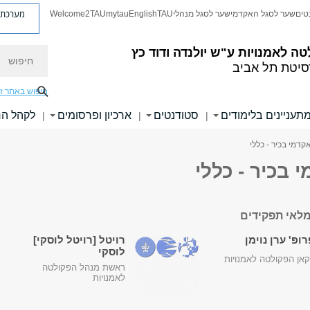
מערכת פ
טים
שער לסגל האקדמי
שער לסגל מנהלי
TAU
English
mytau
Welcome2TAU
חיפוש
טה לאמנויות
ע"ש יולנדה ודוד כץ
סיטת תל אביב
חיפוש באתר ז
תעניינים בלימודים
סטודנטים
ארכיון ופרסומים
לקהל ה
|
|
|
קדמי בכיר - כללי
 בכיר - כללי
לאי תפקידים
ופ' ערן נוימן
רויטל [רויטל לוסקי]
לוסקי
אן הפקולטה לאמנויות
ראשת מנהל הפקולטה
לאמנויות