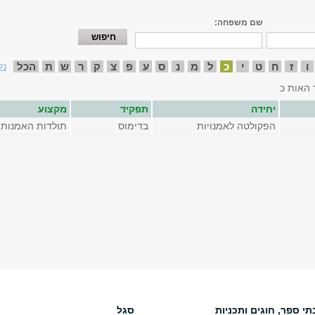
שם משפחה:
ו
ז
ח
ט
י
כ
ל
מ
נ
ס
ע
פ
צ
ק
ר
ש
ת
הכל
נק
 האות כ
יחידה
תפקיד
מקצוע
הפקולטה לאמנויות
בדימוס
תולדות האמנות
תי ספר, חוגים ותכניות
סגל