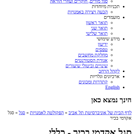
סגל מורים, חוקרים ועוזרי הוראה
תכניות מיוחדות
הבעה ויצירה באמנויות
מועמדים
תואר ראשון
תואר שני
תואר שלישי
מידע שימושי
ידיעון
טפסים
מחלקת מחשבים
אגודת הסטודנטים
שינויים וביטולי שיעורים
לקהל הרחב
ארכיונים וגלריות
קתדרות ומכונים
English
הינך נמצא כאן
לדף הבית של אוניברסיטת תל אביב
»
הפקולטה לאמנויות
»
סגל
»
סגל
אקדמי בכיר
סגל אקדמי בכיר - כללי