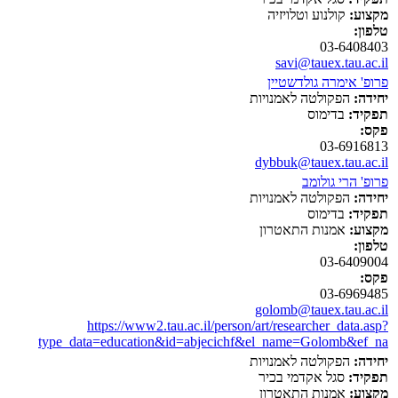
מקצוע:
קולנוע וטלויזיה
טלפון:
03-6408403
savi@tauex.tau.ac.il
פרופ' אימרה גולדשטיין
יחידה:
הפקולטה לאמנויות
תפקיד:
בדימוס
פקס:
03-6916813
dybbuk@tauex.tau.ac.il
פרופ' הרי גולומב
יחידה:
הפקולטה לאמנויות
תפקיד:
בדימוס
מקצוע:
אמנות התאטרון
טלפון:
03-6409004
פקס:
03-6969485
golomb@tauex.tau.ac.il
https://www2.tau.ac.il/person/art/researcher_data.asp?
type_data=education&id=abjecichf&el_name=Golomb&ef_na
יחידה:
הפקולטה לאמנויות
תפקיד:
סגל אקדמי בכיר
מקצוע:
אמנות התאטרון