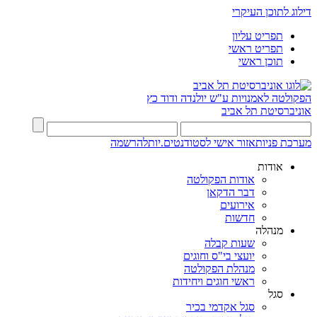
דילוג לתוכן העיקרי
תפריט עליון
תפריט ראשי
תוכן ראשי
הפקולטה לאמנויות
ע"ש יולנדה ודוד כץ
אוניברסיטת תל אביב
מערכת פניות
אזור אישי לסטודנטים.יות
להרשמה
אודות
אודות הפקולטה
דבר הדקאן
אירועים
חדשות
מנהלה
שעות קבלה
יועצי בי"ס וחוגים
מנהלת הפקולטה
ראשי חוגים ויחידות
סגל
סגל אקדמי בכיר