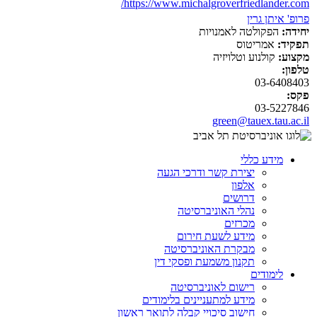
https://www.michalgroverfriedlander.com/
פרופ' איתן גרין
יחידה:
הפקולטה לאמנויות
תפקיד:
אמריטוס
מקצוע:
קולנוע וטלויזיה
טלפון:
03-6408403
פקס:
03-5227846
green@tauex.tau.ac.il
מידע כללי
יצירת קשר ודרכי הגעה
אלפון
דרושים
נהלי האוניברסיטה
מכרזים
מידע לשעת חירום
מבקרת האוניברסיטה
תקנון משמעת ופסקי דין
לימודים
רישום לאוניברסיטה
מידע למתעניינים בלימודים
חישוב סיכויי קבלה לתואר ראשון