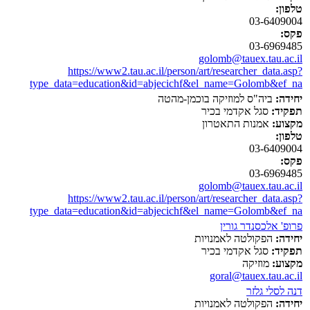
טלפון:
03-6409004
פקס:
03-6969485
golomb@tauex.tau.ac.il
https://www2.tau.ac.il/person/art/researcher_data.asp?
type_data=education&id=abjecichf&el_name=Golomb&ef_na
יחידה:
ביה"ס למוזיקה בוכמן-מהטה
תפקיד:
סגל אקדמי בכיר
מקצוע:
אמנות התאטרון
טלפון:
03-6409004
פקס:
03-6969485
golomb@tauex.tau.ac.il
https://www2.tau.ac.il/person/art/researcher_data.asp?
type_data=education&id=abjecichf&el_name=Golomb&ef_na
פרופ' אלכסנדר גורין
יחידה:
הפקולטה לאמנויות
תפקיד:
סגל אקדמי בכיר
מקצוע:
מוזיקה
goral@tauex.tau.ac.il
דנה לסלי גלזר
יחידה:
הפקולטה לאמנויות