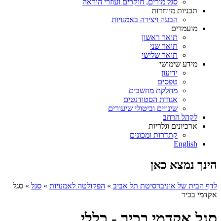
סגל מורים, חוקרים ועוזרי הוראה
תכניות מיוחדות
הבעה ויצירה באמנויות
מועמדים
תואר ראשון
תואר שני
תואר שלישי
מידע שימושי
ידיעון
טפסים
מחלקת מחשבים
אגודת הסטודנטים
שינויים וביטולי שיעורים
לקהל הרחב
ארכיונים וגלריות
קתדרות ומכונים
English
הינך נמצא כאן
לדף הבית של אוניברסיטת תל אביב
»
הפקולטה לאמנויות
»
סגל
»
סגל
אקדמי בכיר
סגל אקדמי בכיר - כללי