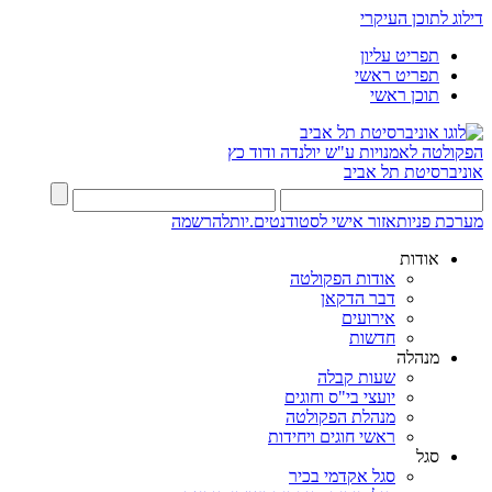
דילוג לתוכן העיקרי
תפריט עליון
תפריט ראשי
תוכן ראשי
הפקולטה לאמנויות
ע"ש יולנדה ודוד כץ
אוניברסיטת תל אביב
מערכת פניות
אזור אישי לסטודנטים.יות
להרשמה
אודות
אודות הפקולטה
דבר הדקאן
אירועים
חדשות
מנהלה
שעות קבלה
יועצי בי"ס וחוגים
מנהלת הפקולטה
ראשי חוגים ויחידות
סגל
סגל אקדמי בכיר