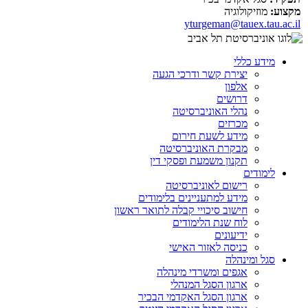
מקצוע:
מוזיקולוגיה
yturgeman@tauex.tau.ac.il
מידע כללי
יצירת קשר ודרכי הגעה
אלפון
דרושים
נהלי האוניברסיטה
מכרזים
מידע לשעת חירום
מבקרת האוניברסיטה
תקנון משמעת ופסקי דין
לימודים
רישום לאוניברסיטה
מידע למתעניינים בלימודים
חישוב סיכויי קבלה לתואר ראשון
לוח שנת הלימודים
ידיעונים
כניסה לאזור האישי
סגל ומינהלה
אגפים ומשרדי מינהלה
ארגון הסגל המנהלי
ארגון הסגל האקדמי הבכיר