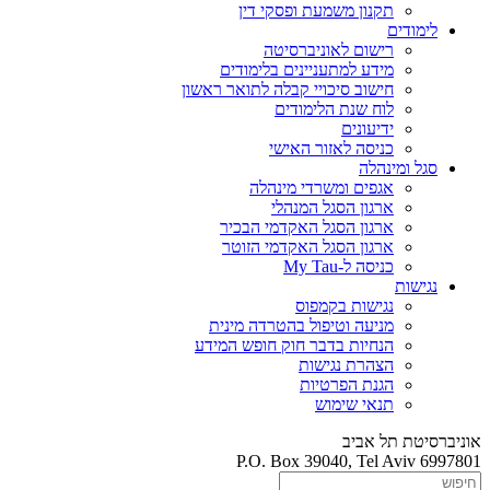
תקנון משמעת ופסקי דין
לימודים
רישום לאוניברסיטה
מידע למתעניינים בלימודים
חישוב סיכויי קבלה לתואר ראשון
לוח שנת הלימודים
ידיעונים
כניסה לאזור האישי
סגל ומינהלה
אגפים ומשרדי מינהלה
ארגון הסגל המנהלי
ארגון הסגל האקדמי הבכיר
ארגון הסגל האקדמי הזוטר
כניסה ל-My Tau
נגישות
נגישות בקמפוס
מניעה וטיפול בהטרדה מינית
הנחיות בדבר חוק חופש המידע
הצהרת נגישות
הגנת הפרטיות
תנאי שימוש
אוניברסיטת תל אביב
P.O. Box 39040, Tel Aviv 6997801