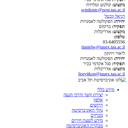
מקצוע:
קולנוע וטלויזיה
winikmic@post.tau.ac.il
דניאל ווכטל
יחידה:
הפקולטה לאמנויות
תפקיד:
בדימוס
מקצוע:
אדריכלות
טלפון:
03-6405556
danielw@tauex.tau.ac.il
ליאור ויתקון
יחידה:
הפקולטה לאמנויות
תפקיד:
סגל אקדמי בכיר
מקצוע:
אדריכלות
liorvitkon@tauex.tau.ac.il
מידע כללי
יצירת קשר ודרכי הגעה
אלפון
דרושים
נהלי האוניברסיטה
מכרזים
מידע לשעת חירום
מבקרת האוניברסיטה