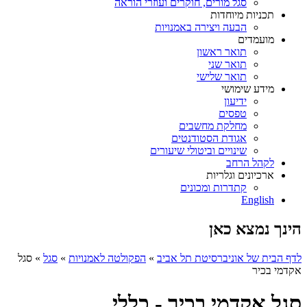
סגל מורים, חוקרים ועוזרי הוראה
תכניות מיוחדות
הבעה ויצירה באמנויות
מועמדים
תואר ראשון
תואר שני
תואר שלישי
מידע שימושי
ידיעון
טפסים
מחלקת מחשבים
אגודת הסטודנטים
שינויים וביטולי שיעורים
לקהל הרחב
ארכיונים וגלריות
קתדרות ומכונים
English
הינך נמצא כאן
לדף הבית של אוניברסיטת תל אביב
»
הפקולטה לאמנויות
»
סגל
»
סגל
אקדמי בכיר
סגל אקדמי בכיר - כללי