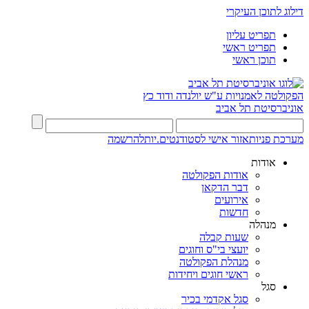
דילוג לתוכן העיקרי
תפריט עליון
תפריט ראשי
תוכן ראשי
הפקולטה לאמנויות
ע"ש יולנדה ודוד כץ
אוניברסיטת תל אביב
מערכת פניות
אזור אישי לסטודנטים.יות
להרשמה
אודות
אודות הפקולטה
דבר הדקאן
אירועים
חדשות
מנהלה
שעות קבלה
יועצי בי"ס וחוגים
מנהלת הפקולטה
ראשי חוגים ויחידות
סגל
סגל אקדמי בכיר