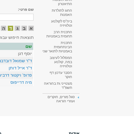
התיאטרון
שם פרטי:
החוג לתולדות
האמנות
ביה"ס לקולנוע
וטלוויזיה
א
ב
ג
ד
ה
התכנית הרב
תחומית באמנויות
תוצאות חיפוש עבור
התכנית
שם
הבינתחומית
באמנויות לתואר שני
יוסף דגן
המסלול לעיצוב
ד"ר שמואל דובדבני
במה, קולנוע
וטלוויזיה
ד"ר אייל דותן
הסבר עדכון דף
פרופ' ויקטור דרביא
חוקר
מיה דרייפוס
מצטייני.ות בהוראה
תשפ"ד
סגל מורים, חוקרים
ועוזרי הוראה
אודות
ב