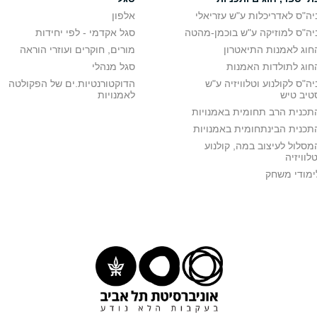
יה"ס לאדריכלות ע"ש עזריאלי
אלפון
יה"ס למוזיקה ע"ש בוכמן-מהטה
סגל אקדמי - לפי יחידות
חוג לאמנות התיאטרון
מורים, חוקרים ועוזרי הוראה
חוג לתולדות האמנות
סגל מנהלי
יה"ס לקולנוע וטלוויזיה ע"ש
הדוקטורנטיות.ים של הפקולטה
טיב טיש
לאמנויות
תכנית הרב תחומית באמנויות
תכנית הבינתחומית באמנויות
מסלול לעיצוב במה, קולנוע
טלוויזיה
ימודי משחק