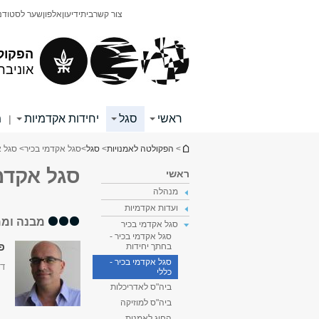
תוכן
תפריט
צור קשר
בית
ידיעון
אלפון
שער לסטודנ
עליון
ראשי
הפקול
אוניבר
ראשי
סגל
יחידות אקדמיות
מ
|
הינך נמצא כאן
>
הפקולטה לאמנויות
>
סגל
>
סגל אקדמי בכיר
> סגל א
סגל אקדמי
ראשי
מנהלה
ועדות אקדמיות
מבנה וממ
סגל אקדמי בכיר
סגל אקדמי בכיר -
פר
בחתך יחידות
סגל אקדמי בכיר -
דק
כללי
ביה"ס לאדריכלות
ביה"ס למוזיקה
החוג לאמנות