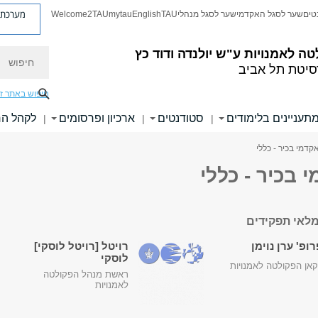
מערכת פ
טים
שער לסגל האקדמי
שער לסגל מנהלי
TAU
English
mytau
Welcome2TAU
חיפוש
טה לאמנויות
ע"ש יולנדה ודוד כץ
סיטת תל אביב
חיפוש באתר ז
תעניינים בלימודים
סטודנטים
ארכיון ופרסומים
לקהל ה
|
|
|
קדמי בכיר - כללי
 בכיר - כללי
לאי תפקידים
ופ' ערן נוימן
רויטל [רויטל לוסקי]
לוסקי
אן הפקולטה לאמנויות
ראשת מנהל הפקולטה
לאמנויות