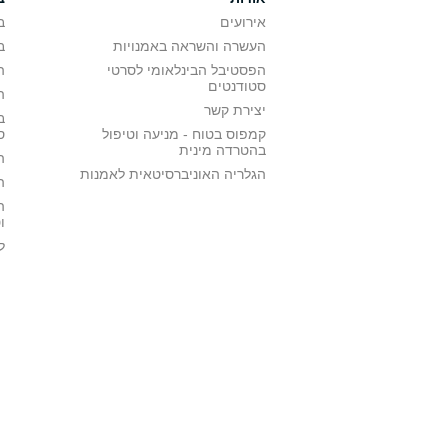
אירועים
ב
העשרה והשראה באמנויות
ב
הפסטיבל הבינלאומי לסרטי
ה
סטודנטים
ה
יצירת קשר
ב
קמפוס בטוח - מניעה וטיפול
ס
בהטרדה מינית
ה
הגלריה האוניברסיטאית לאמנות
ה
ה
ו
ל