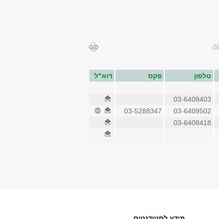
ה
טלפון
פקס
דוא"ל
03-6408403
03-5288347
03-6409502
03-6408418
מידע לסטודנטים