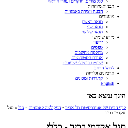
סגל מורים, חוקרים ועוזרי הוראה
תכניות מיוחדות
הבעה ויצירה באמנויות
מועמדים
תואר ראשון
תואר שני
תואר שלישי
מידע שימושי
ידיעון
טפסים
מחלקת מחשבים
אגודת הסטודנטים
שינויים וביטולי שיעורים
לקהל הרחב
ארכיונים וגלריות
קתדרות ומכונים
English
הינך נמצא כאן
לדף הבית של אוניברסיטת תל אביב
»
הפקולטה לאמנויות
»
סגל
»
סגל
אקדמי בכיר
סגל אקדמי בכיר - כללי