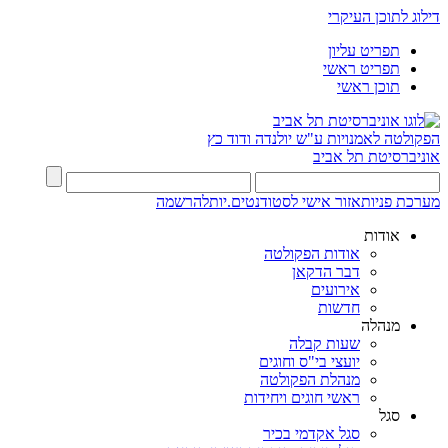
דילוג לתוכן העיקרי
תפריט עליון
תפריט ראשי
תוכן ראשי
הפקולטה לאמנויות
ע"ש יולנדה ודוד כץ
אוניברסיטת תל אביב
מערכת פניות
אזור אישי לסטודנטים.יות
להרשמה
אודות
אודות הפקולטה
דבר הדקאן
אירועים
חדשות
מנהלה
שעות קבלה
יועצי בי"ס וחוגים
מנהלת הפקולטה
ראשי חוגים ויחידות
סגל
סגל אקדמי בכיר