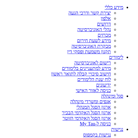
מידע כללי
יצירת קשר ודרכי הגעה
אלפון
דרושים
נהלי האוניברסיטה
מכרזים
מידע לשעת חירום
מבקרת האוניברסיטה
תקנון משמעת ופסקי דין
לימודים
רישום לאוניברסיטה
מידע למתעניינים בלימודים
חישוב סיכויי קבלה לתואר ראשון
לוח שנת הלימודים
ידיעונים
כניסה לאזור האישי
סגל ומינהלה
אגפים ומשרדי מינהלה
ארגון הסגל המנהלי
ארגון הסגל האקדמי הבכיר
ארגון הסגל האקדמי הזוטר
כניסה ל-My Tau
נגישות
נגישות בקמפוס