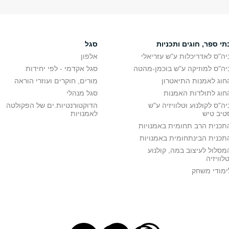
תי ספר, חוגים ותכניות
סגל
יה"ס לאדריכלות ע"ש עזריאלי
אלפון
יה"ס למוזיקה ע"ש בוכמן-מהטה
סגל אקדמי - לפי יחידות
חוג לאמנות התיאטרון
מורים, חוקרים ועוזרי הוראה
חוג לתולדות האמנות
סגל מנהלי
יה"ס לקולנוע וטלוויזיה ע"ש
הדוקטורנטיות.ים של הפקולטה
טיב טיש
לאמנויות
תכנית הרב תחומית באמנויות
תכנית הבינתחומית באמנויות
מסלול לעיצוב במה, קולנוע
טלוויזיה
ימודי משחק