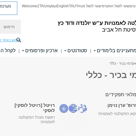
מערכת פ
טים
שער לסגל האקדמי
שער לסגל מנהלי
TAU
English
mytau
Welcome2TAU
חיפוש
טה לאמנויות
ע"ש יולנדה ודוד כץ
סיטת תל אביב
חיפוש באתר ז
תעניינים בלימודים
סטודנטים
ארכיון ופרסומים
לקהל ה
|
|
|
קדמי בכיר - כללי
 בכיר - כללי
לאי תפקידים
ופ' ערן נוימן
רויטל [רויטל לוסקי]
לוסקי
אן הפקולטה לאמנויות
ראשת מנהל הפקולטה
לאמנויות