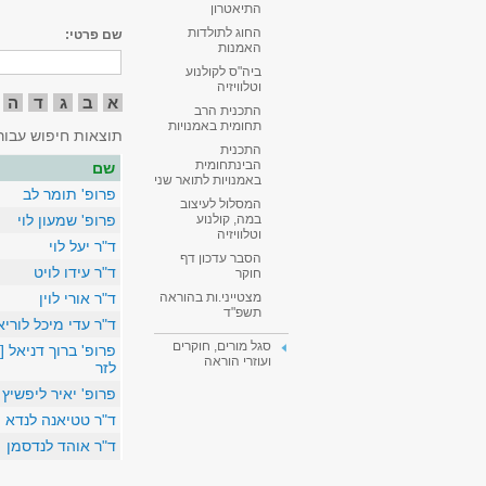
התיאטרון
החוג לתולדות
שם פרטי:
האמנות
ביה"ס לקולנוע
וטלוויזיה
א
ב
ג
ד
ה
התכנית הרב
תחומית באמנויות
תוצאות חיפוש עבור
התכנית
הבינתחומית
שם
באמנויות לתואר שני
פרופ' תומר לב
המסלול לעיצוב
פרופ' שמעון לוי
במה, קולנוע
וטלוויזיה
ד"ר יעל לוי
הסבר עדכון דף
ד"ר עידו לויט
חוקר
ד"ר אורי לוין
מצטייני.ות בהוראה
תשפ"ד
ד"ר עדי מיכל לוריא 
סגל מורים, חוקרים
פרופ' ברוך דניאל [ד
ועוזרי הוראה
לזר
פרופ' יאיר ליפשיץ
ד"ר טטיאנה לנדא
ד"ר אוהד לנדסמן