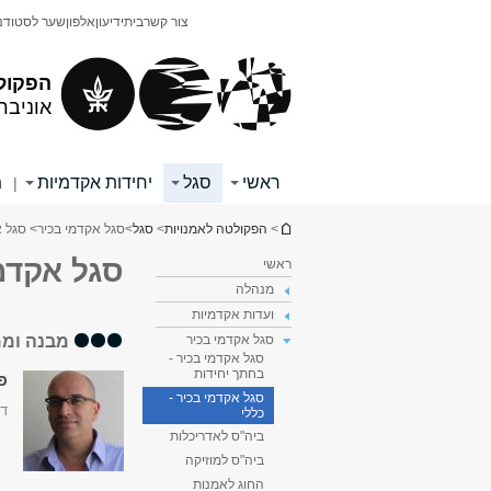
תוכן
תפריט
צור קשר
בית
ידיעון
אלפון
שער לסטודנ
עליון
ראשי
הפקול
אוניבר
ראשי
סגל
יחידות אקדמיות
מ
|
הינך נמצא כאן
>
הפקולטה לאמנויות
>
סגל
>
סגל אקדמי בכיר
> סגל א
סגל אקדמי
ראשי
מנהלה
ועדות אקדמיות
מבנה וממ
סגל אקדמי בכיר
סגל אקדמי בכיר -
בחתך יחידות
פר
סגל אקדמי בכיר -
דק
כללי
ביה"ס לאדריכלות
ביה"ס למוזיקה
החוג לאמנות