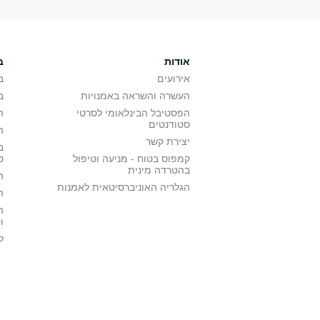
אודות
ב
אירועים
ב
העשרה והשראה באמנויות
ב
הפסטיבל הבינלאומי לסרטי
ה
סטודנטים
ה
יצירת קשר
ב
קמפוס בטוח - מניעה וטיפול
ס
בהטרדה מינית
ה
הגלריה האוניברסיטאית לאמנות
ה
ה
ו
ל