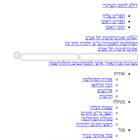
דילוג לתוכן העיקרי
תפריט עליון
תפריט ראשי
תוכן ראשי
הפקולטה לאמנויות
ע"ש יולנדה ודוד כץ
אוניברסיטת תל אביב
מערכת פניות
אזור אישי לסטודנטים.יות
להרשמה
אודות
אודות הפקולטה
דבר הדקאן
אירועים
חדשות
מנהלה
שעות קבלה
יועצי בי"ס וחוגים
מנהלת הפקולטה
ראשי חוגים ויחידות
סגל
סגל אקדמי בכיר