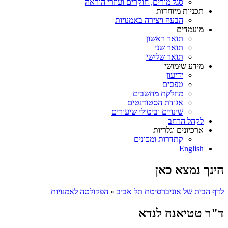
סגל מורים, חוקרים ועוזרי הוראה
תכניות מיוחדות
הבעה ויצירה באמנויות
מועמדים
תואר ראשון
תואר שני
תואר שלישי
מידע שימושי
ידיעון
טפסים
מחלקת מחשבים
אגודת הסטודנטים
שינויים וביטולי שיעורים
לקהל הרחב
ארכיונים וגלריות
קתדרות ומכונים
English
הינך נמצא כאן
לדף הבית של אוניברסיטת תל אביב
»
הפקולטה לאמנויות
ד"ר טטיאנה לנדא