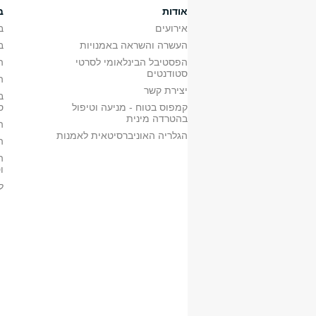
אודות
ב
אירועים
ב
העשרה והשראה באמנויות
ב
הפסטיבל הבינלאומי לסרטי
ה
סטודנטים
ה
יצירת קשר
ב
קמפוס בטוח - מניעה וטיפול
ס
בהטרדה מינית
ה
הגלריה האוניברסיטאית לאמנות
ה
ה
ו
ל