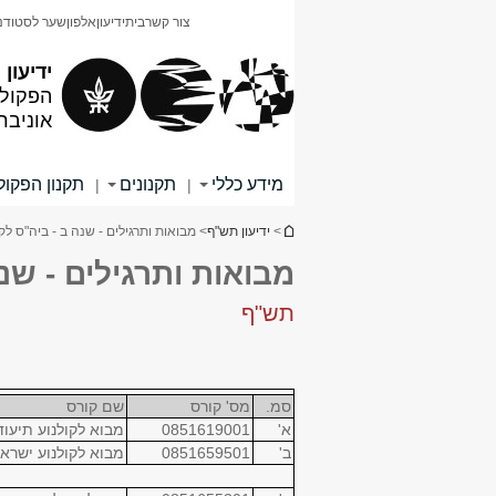
תוכן
תפריט
צור קשר
בית
ידיעון
אלפון
שער לסטודנ
עליון
ראשי
ידיעון
הפקולט
אוניבר
מידע כללי
תקנונים
תקנון הפקו
|
|
הינך נמצא כאן
>
ידיעון תש"ף
> מבואות ותרגילים - שנה ב - ביה"ס לק
מבואות ותרגילים - שנה
תש"ף
סמ.
מס' קורס
שם קורס
א'
0851619001
מבוא לקולנוע תיעוד
ב'
0851659501
מבוא לקולנוע ישראל