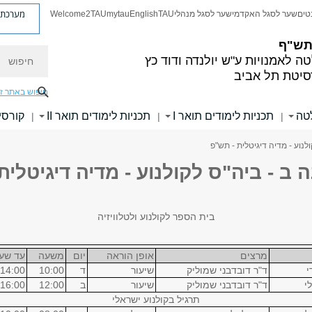
מערכת פ
טים
שער לסגל האקדמי
שער לסגל מנהלי
TAU
English
mytau
Welcome2TAU
 תש"ף
חיפוש
ה לאמנויות
ע"ש יולנדה ודוד כץ
סיטת תל אביב
חיפוש באתר ז
לטה
תכניות לימודים תואר I
תכניות לימודים תואר II
קורסי
|
|
|
ולנוע - מדיה דיגיטלית - תש"פ
 ב - ביה"ס לקולנוע - מדיה דיגיטלית
בית הספר לקולנוע ולטלוויזיה
מרצים
אופן הוראה
יום
משעה
עד שע
י
ד"ר דובדבני שמוליק
שיעור
ד
10:00
14:00
י
ד"ר דובדבני שמוליק
שיעור
ב
12:00
16:00
תרגיל בקולנוע ישראלי