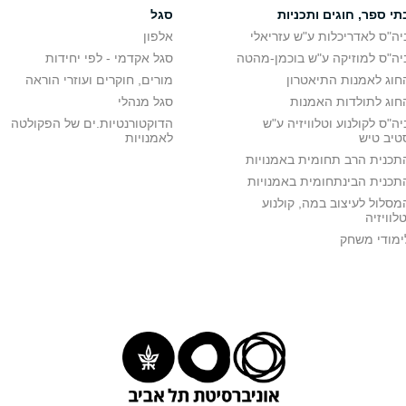
תי ספר, חוגים ותכניות
סגל
יה"ס לאדריכלות ע"ש עזריאלי
אלפון
יה"ס למוזיקה ע"ש בוכמן-מהטה
סגל אקדמי - לפי יחידות
חוג לאמנות התיאטרון
מורים, חוקרים ועוזרי הוראה
חוג לתולדות האמנות
סגל מנהלי
יה"ס לקולנוע וטלוויזיה ע"ש
הדוקטורנטיות.ים של הפקולטה
טיב טיש
לאמנויות
תכנית הרב תחומית באמנויות
תכנית הבינתחומית באמנויות
מסלול לעיצוב במה, קולנוע
טלוויזיה
ימודי משחק