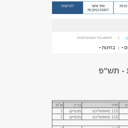
ניות
אזור אישי
להרשמה
לסטודנטים.יות
ה
חיפוש בכל האוניברסיטה
ם
בחינות
|
 - תש"פ
ה
חדר
בניין
ש"ס
115 פאסטליכט
מכסיקו
2
115 פאסטליכט
מכסיקו
2