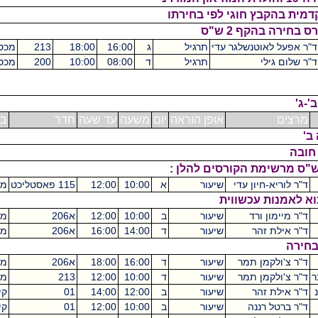
ץ חוגי לפי בחירתו
ף 2 ש"ס
וטנשלגר עדי
תרגיל
ג
16:00
18:00
213
מכסיקו
2
י
תרגיל
ד
08:00
10:00
200
מכסיקו
2
אופן הוראה
יום
משעה
עד שעה
חדר
בניין
ש"ס
חיון עדי
שיעור
א
10:00
12:00
115 פאסטליכט
מכסיקו
2
 עכשווית
 ורד
שיעור
ב
10:00
12:00
א206
מכסיקו
2
זהר
שיעור
ד
14:00
16:00
א206
מכסיקו
2
מן תמר
שיעור
ד
16:00
18:00
א206
מכסיקו
2
מן תמר
שיעור
ד
10:00
12:00
213
מכסיקו
2
זהר
שיעור
ב
12:00
14:00
01
קיקואין
2
רננה
שיעור
ב
10:00
12:00
01
קיקואין
2