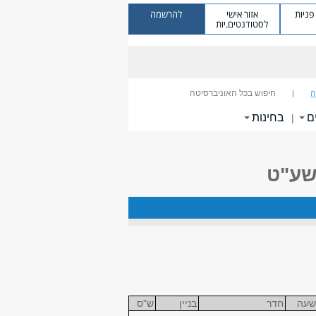
ניות
אזור אישי
להרשמה
לסטודנטים.יות
ה
חיפוש בכל האוניברסיטה
ם
בחינות
|
שעה
חדר
בניין
ש"ס