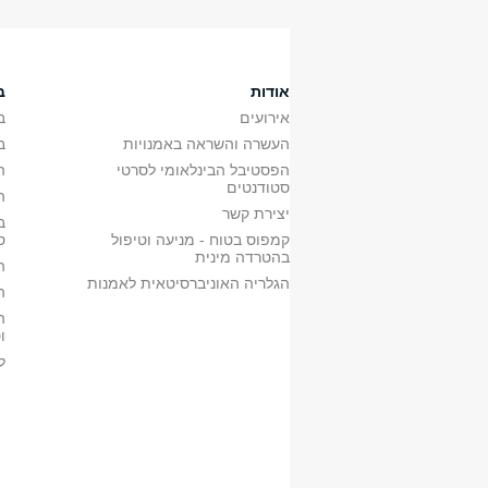
•בחוג לקולנוע. ראה בתוכנית הלימודים לתואר
ב'
0861110701
מבוא לשפת הקולנוע
•בנוסף שיעור מתקדם משנים ב'/ג':
אודות
ב
אירועים
ב
העשרה והשראה באמנויות
ב
הפסטיבל הבינלאומי לסרטי
ה
סטודנטים
ה
יצירת קשר
ב
קמפוס בטוח - מניעה וטיפול
ס
בהטרדה מינית
ה
הגלריה האוניברסיטאית לאמנות
ה
ה
ו
ל