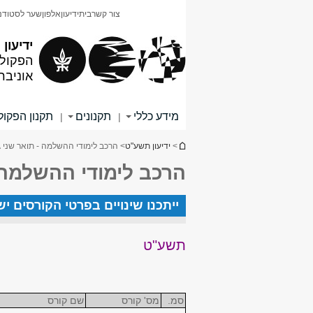
תוכן
תפריט
צור קשר
בית
ידיעון
אלפון
שער לסטודנ
עליון
ראשי
ידיעון
הפקולט
אוניבר
מידע כללי
תקנונים
תקנון הפקו
|
|
הינך נמצא כאן
>
ידיעון תשע"ט
> הרכב לימודי ההשלמה - תואר שני MA - ביה"ס לקולנוע - תשע"ט
הרכב לימודי ההשלמה - תואר שני MA - ב
ייתכנו שינויים בפרטי הקורסים י
תשע"ט
סמ.
מס' קורס
שם קורס