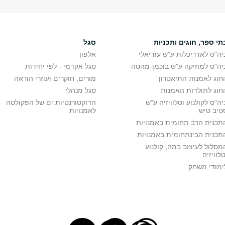
 ראשון
ד"ר דובדבני שמוליק
שיעור
ג
16:00
:00
תי ספר, חוגים ותכניות
סגל
יה"ס לאדריכלות ע"ש עזריאלי
אלפון
יה"ס למוזיקה ע"ש בוכמן-מהטה
סגל אקדמי - לפי יחידות
חוג לאמנות התיאטרון
מורים, חוקרים ועוזרי הוראה
חוג לתולדות האמנות
סגל מנהלי
יה"ס לקולנוע וטלוויזיה ע"ש
הדוקטורנטיות.ים של הפקולטה
טיב טיש
לאמנויות
תכנית הרב תחומית באמנויות
תכנית הבינתחומית באמנויות
מסלול לעיצוב במה, קולנוע
טלוויזיה
ימודי משחק