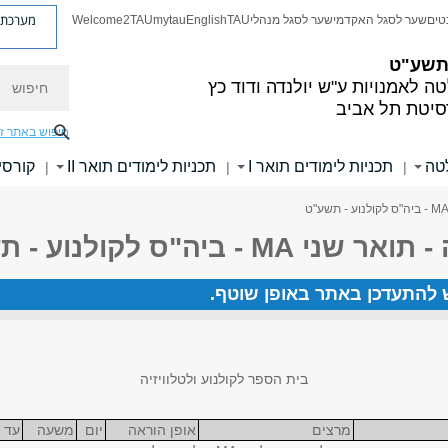
מערכת פ
טים
שער לסגל האקדמי
שער לסגל מנהלי
TAU
English
mytau
Welcome2TAU
 תשע"ט
חיפוש
ה לאמנויות
ע"ש יולנדה ודוד כץ
סיטת תל אביב
חיפוש באתר ז
לטה
תכניות לימודים תואר I
תכניות לימודים תואר II
קורסי
|
|
|
יה"ס לקולנוע - תשע"ט
ש להתעדכן באתר באופן שוטף.
בית הספר לקולנוע ולטלוויזיה
מרצים
אופן הוראה
יום
משעה
עד 