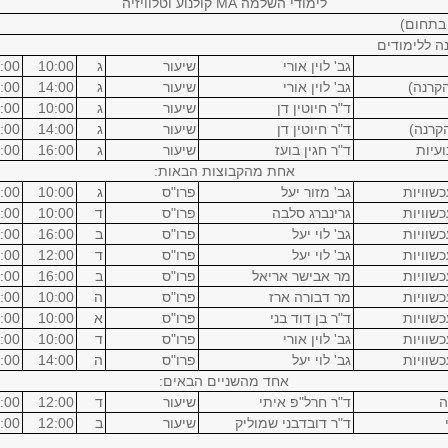
לימודי השלמה MA קולנוע וטלוויזיה
 בתחום)
ה ללימודים
גב' לוין אורי
שיעור
ג
10:00
:00
הקרנה)
גב' לוין אורי
שיעור
ג
14:00
:00
ד"ר חיוטין דן
שיעור
ג
10:00
:00
הקרנה)
ד"ר חיוטין דן
שיעור
ג
14:00
:00
ועיות
ד"ר חגין בועז
שיעור
ג
16:00
:00
אחת מהקבוצות הבאות:
כשוויות
גב' מזור יעל
פרו"ס
ג
10:00
:00
כשוויות
גרינברג סלבה
פרו"ס
ד
10:00
:00
כשוויות
גב' לוי יעל
פרו"ס
ב
16:00
:00
כשוויות
גב' לוי יעל
פרו"ס
ד
12:00
:00
כשוויות
מר אבישר אריאל
פרו"ס
ב
16:00
:00
כשוויות
מר דבורה ארז
פרו"ס
ה
10:00
:00
כשוויות
ד"ר בן דוד בני
פרו"ס
א
10:00
:00
כשוויות
גב' לוין אורי
פרו"ס
ד
10:00
:00
כשוויות
גב' לוי יעל
פרו"ס
ה
14:00
:00
אחד מהשניים הבאים:
ה
ד"ר חרל"פ איתי
שיעור
ד
12:00
:00
ד"ר דובדבני שמוליק
שיעור
ב
12:00
:00
ון