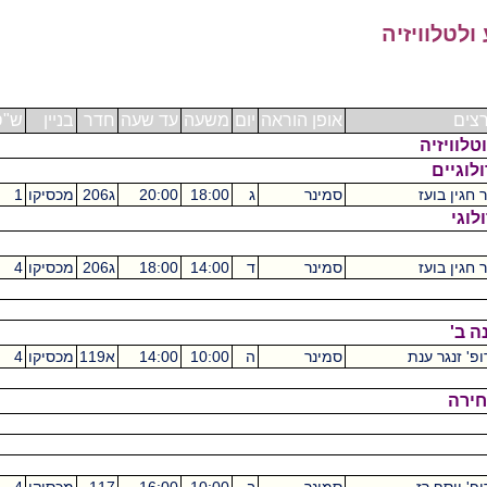
טלוויזיה
ים
אופן הוראה
יום
משעה
עד שעה
חדר
בניין
ש"ס
וגיים
גין בועז
סמינר
ג
18:00
20:00
ג206
מכסיקו
1
וגי
גין בועז
סמינר
ד
14:00
18:00
ג206
מכסיקו
4
ב'
' זנגר ענת
סמינר
ה
10:00
14:00
א119
מכסיקו
4
ירה