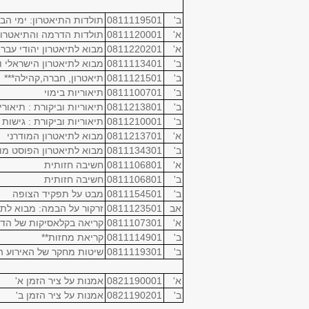
ב'
0811119501
תולדות התיאטרון: ימי הבי
א'
0811120001
תולדות הדרמה והתיאטרון:י
א'
0811220201
מבוא לתיאטרון יהודי עברי*
ב'
0811113401
מבוא לתיאטרון הישראלי ו
ב'
0811121501
תיאטרון, חברה,קהילה***
ב'
0811100701
תיאוריות בימוי
ב'
0811213801
תיאוריות וביקורת : תיאורי
ב'
0811210001
תיאוריות וביקורת : גישות
א'
0811213701
מבוא לתיאטרון המודרני
ב'
0811134301
מבוא לתיאטרון הפוסט מוד
א'
0811106801
חשיבה חזותית
ב'
0811106801
חשיבה חזותית
ב'
0811154501
מבט על תפקיד הצופה
אב
0811123501
זרקור על הבמה: מבוא לת
א'
0811107301
קריאה בקלאסיקות של הדר
ב'
0811114901
קריאת מחזות**
ב'
0811119301
שיטות מחקר של האירוע הת
א'
0821190001
אמנות על ציר הזמן א'
ב'
0821190201
אמנות על ציר הזמן ב'