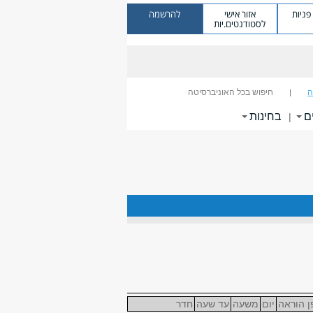
ניות
אזור אישי
להרשמה
לסטודנטים.יות
ה
חיפוש בכל האוניברסיטה
ם
בחינות
|
ן הוראה
יום
משעה
עד שעה
חדר
בניין
ש"ס