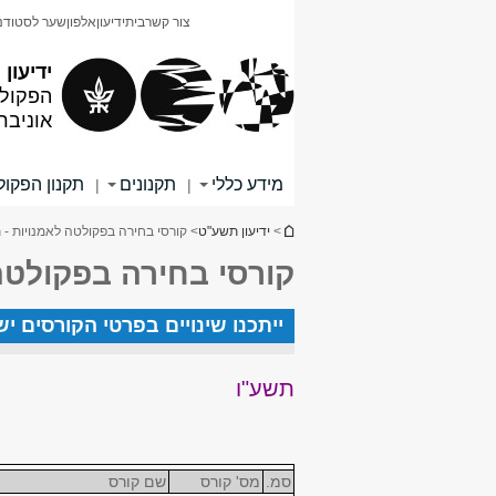
תוכן
תפריט
צור קשר
בית
ידיעון
אלפון
שער לסטודנ
עליון
ראשי
ידיעון
הפקולט
אוניבר
מידע כללי
תקנונים
תקנון הפקו
|
|
הינך נמצא כאן
>
ידיעון תשע"ט
> קורסי בחירה בפקולטה לאמנויות - 
קורסי בחירה בפקולטה
ייתכנו שינויים בפרטי הקורסים י
תשע"ו
סמ.
מס' קורס
שם קורס