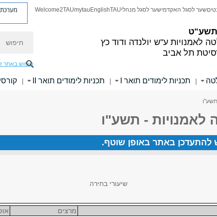
מערכת פ
טים
שער לסגל האקדמי
שער לסגל מנהלי
TAU
English
mytau
Welcome2TAU
 תשע"ט
חיפוש
ה לאמנויות
ע"ש יולנדה ודוד כץ
סיטת תל אביב
חיפוש באתר ז
לטה
תכניות לימודים תואר I
תכניות לימודים תואר II
קורסי
|
|
|
תשע"ו
 לאמנויות - תשע"ו
ש להתעדכן באתר באופן שוטף.
שיעורי בחירה
מרצים
אופ