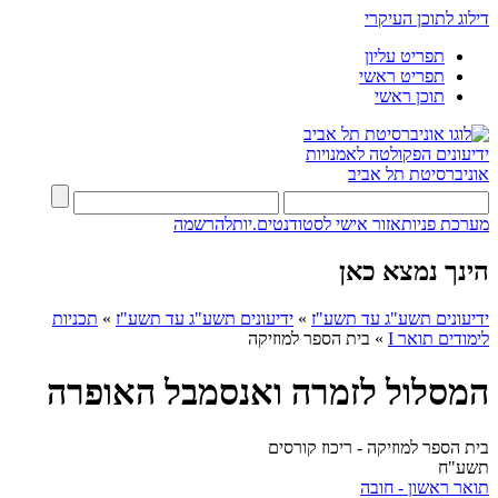
דילוג לתוכן העיקרי
תפריט עליון
תפריט ראשי
תוכן ראשי
ידיעונים
הפקולטה לאמנויות
אוניברסיטת תל אביב
מערכת פניות
אזור אישי לסטודנטים.יות
להרשמה
הינך נמצא כאן
ידיעונים תשע"ג עד תשע"ז
»
ידיעונים תשע"ג עד תשע"ז
»
תכניות
לימודים תואר I
»
בית הספר למוזיקה
המסלול לזמרה ואנסמבל האופרה
בית הספר למוזיקה - ריכוז קורסים
תשע"ח
תואר ראשון - חובה