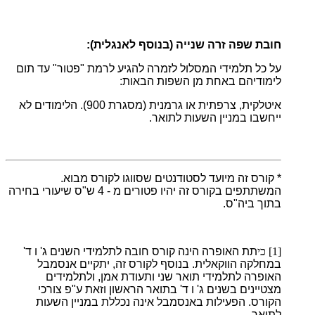
חובת שפה זרה שנייה (בנוסף לאנגלית)
:
על כל תלמידי המסלול לזמרה להגיע לרמת "פטור" עד תום
לימודיהם באחת מן השפות הבאות:
איטלקית, צרפתית או גרמנית (מסגרת 900). הלימודים לא
ייחשבו במניין השעות לתואר.
* קורס זה מיועד לסטודנטים שסווגו לקורס מבוא.
המשתתפים בקורס זה יהיו פטורים מ - 4 ש"ס שיעורי בחירה
בתוך ביה"ס.
[1] כי
תת האופרה הינה קורס חובה לתלמידי השנים ג' ו ד'
במחלקה הווקאלית. בנוסף לקורס זה, יתקיים אנסמבל
האופרה לתלמידי תואר שני ותעודת אמן, ולתלמידים
מצטיינים בשנים ג' ו ד' בתואר הראשון וזאת ע"פ צורכי
הקורס.
הפעילות באנסמבל אינה נכללת במניין השעות
לתואר.