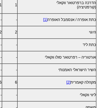
הדרכה ברפרטואר ווקאלי
1
1
(קורפטיציה)
כתת אופרה / אנסמבל האופרה
[1]
-
-
היגוי
2
2
כתת ליד
-
-
אורטוריה – רפרטואר סולו ווקאלי
-
-
השיר הישראלי האמנותי
-
-
מקהלה קאמרית
[2]
6
6
ליווי ווקאלי
-
-
משחק
-
-