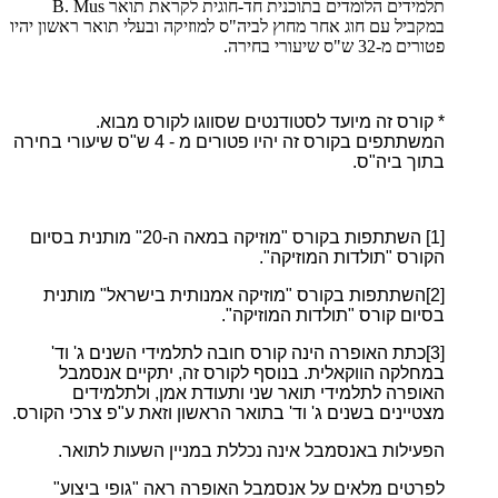
תלמידים הלומדים בתוכנית חד-חוגית לקראת תואר
B. Mus
במקביל עם חוג אחר מחוץ לביה"ס למוזיקה ובעלי תואר ראשון יהיו
פטורים מ-32 ש"ס שיעורי בחירה.
* קורס זה מיועד לסטודנטים שסווגו לקורס מבוא.
המשתתפים בקורס זה יהיו פטורים מ - 4 ש"ס שיעורי בחירה
בתוך ביה"ס.
[1]
השתתפות בקורס "מוזיקה במאה ה-20" מותנית בסיום
הקורס "תולדות המוזיקה".
[2]השתתפות בקורס "מוזיקה אמנותית בישראל" מותנית
בסיום קורס "תולדות המוזיקה".
[3]כתת האופרה הינה קורס חובה לתלמידי השנים ג' וד'
במחלקה הווקאלית. בנוסף לקורס זה, יתקיים אנסמבל
האופרה לתלמידי תואר שני ותעודת אמן, ולתלמידים
מצטיינים בשנים ג' וד' בתואר הראשון וזאת ע"פ צרכי הקורס.
הפעילות באנסמבל אינה נכללת במניין השעות לתואר.
לפרטים מלאים על אנסמבל האופרה ראה "גופי ביצוע"