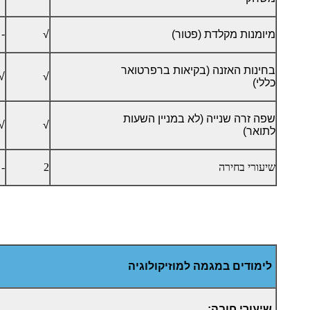
מיומנות מקלדת (פטור)
√
-
בחינות האזנה (בקיאות ברפרטואר
√
√
כללי)
שפה זרה שנייה (לא במניין השעות
√
√
לתואר)
שיעורי בחירה
2
-
לימודים במגמה למוזיקולוגיה
שיעורי חובה: