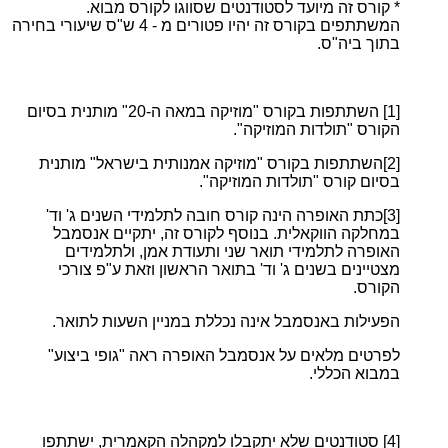
* קורס זה מיועד לסטודנטים שסווגו לקורס מבוא.
המשתתפים בקורס זה יהיו פטורים מ - 4 ש"ס שיעורי בחירה
בתוך ביה"ס.
[1]
השתתפות בקורס "מוזיקה במאה ה-20" מותנית בסיום
הקורס "תולדות המוזיקה".
[2]השתתפות בקורס "מוזיקה אמנותית בישראל" מותנית
בסיום קורס "תולדות המוזיקה".
[3]כתת האופרה הינה קורס חובה לתלמידי השנים ג' וד'
במחלקה הווקאלית. בנוסף לקורס זה, יתקיים אנסמבל
האופרה לתלמידי תואר שני ותעודת אמן, ולתלמידים
מצטיינים בשנים ג' וד' בתואר הראשון וזאת ע"פ צורכי
הקורס.
הפעילות באנסמבל אינה נכללת במניין השעות לתואר.
לפרטים מלאים על אנסמבל האופרה ראה "גופי ביצוע"
במבוא הכללי.
[4]
סטודנטים שלא יתקבלו למקהלה הקאמרית, ישתתפו