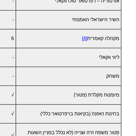
אורטוריה – רפרטואר סולו ווקאלי
-
השיר הישראלי האמנותי
-
מקהלה קאמרית
[4]
6
ליווי ווקאלי
-
משחק
-
מיומנות מקלדת (פטור)
√
בחינות האזנה (בקיאות ברפרטואר כללי)
√
פטור משפה זרה שנייה (לא נכלל במניין השעות
√