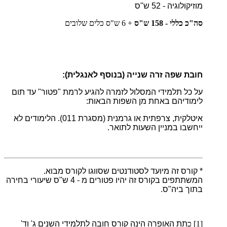
מוזיקולוגיה - 52 ש"ס
סה"כ כללי - 158 ש"ס
+ 6 ש"ס כלים שלובים
חובת שפה זרה שנייה (בנוסף לאנגלית)
:
על כל תלמידי המסלול לזמרה להגיע לרמת "פטור" עד תום
לימודיהם באחת מן השפות הבאות:
איטלקית, צרפתית או גרמנית (מסגרת 011). הלימודים לא
ייחשבו במניין השעות לתואר.
* קורס זה מיועד לסטודנטים שסווגו לקורס מבוא.
המשתתפים בקורס זה יהיו פטורים מ - 4 ש"ס שיעורי בחירה
בתוך ביה"ס.
[1] כ
תת האופרה הינה קורס חובה לתלמידי השנים ג' וד'