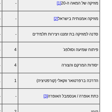
מוזיקה של המאה ה-20
[1]
-
-
מוזיקה אמנותית בישראל
[2]
-
-
סדנה למוזיקה בת זמננו ויצירות תלמידים
-
-
פיתוח שמיעה וסולפג'
4
4
יסודות המרקם והצורה
4
4
הדרכה ברפרטואר ווקאלי (קורפטיציה)
1
1
כתת אופרה / אנסמבל האופרה
[3]
-
-
היגוי
2
2