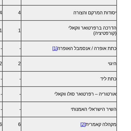
יסודות המרקם והצורה
4
4
הדרכה ברפרטואר ווקאלי
1
1
(קורפטיציה)
כתת אופרה / אנסמבל האופרה
[1]
-
-
היגוי
2
2
כתת ליד
-
-
אורטוריה – רפרטואר סולו ווקאלי
-
-
השיר הישראלי האמנותי
-
-
מקהלה קאמרית
[2]
6
6