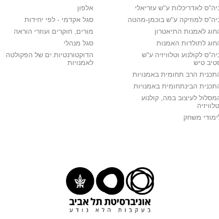
יה"ס לאדריכלות ע"ש עזריאלי
אלפון
יה"ס למוזיקה ע"ש בוכמן-מהטה
סגל אקדמי - לפי יחידות
חוג לאמנות התיאטרון
מורים, חוקרים ועוזרי הוראה
חוג לתולדות האמנות
סגל מנהלי
יה"ס לקולנוע וטלוויזיה ע"ש
הדוקטורנטיות.ים של הפקולטה
טיב טיש
לאמנויות
תכנית הרב תחומית באמנויות
תכנית הבינתחומית באמנויות
מסלול לעיצוב במה, קולנוע
טלוויזיה
ימודי משחק