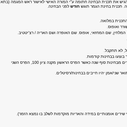
גיש את תכנית הבחינה חתומה ע"י המורה האישי לאישור ראש המגמה (בתא
ה. תכנית בחינת הגמר תוגש
חודש
לפני הבחינה.
 התכנית במלואה.
רר ואופוס.
 המלחין, שם המחזאי, אופוס. שם האופרה ושם האריה / רצ'יטטיב.
ל, לא תתקבל.
 בוצעו בבחינות קודמות.
זוכי הפרסים בתחרויות ביה"ס יהיו פטורים מבחינות סוף שנה כאשר הפרס הראשון מקנה ציון 100, הפרס השני
אר שני/אמן יהיו חייבים בבחינות/רסיטלים.
י שירים אומנותיים במידה והאריות מוקדמות לשלב בו נמצא הזמר).