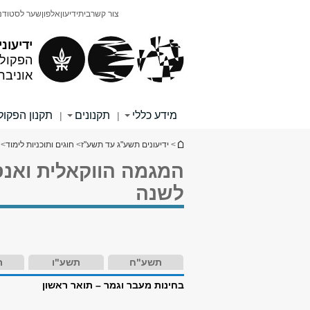
תוכן
תפריט
צור קשר
בית
ידיעון
אלפון
שער לסטודנ
עליון
ראשי
ידיעוני
הפקולט
אוניבר
מידע כללי
תקנונים
תקנון הפקו
|
|
הינך נמצא כאן
>
ידיעונים תשע"ג עד תשע"ז
>
חוגים ותוכניות לימוד
>
ח
המגמה הווקאלית ואנ
לשנה
תשע"ח
תשע"ו
ת
בחינות מעבר וגמר – תואר ראשון