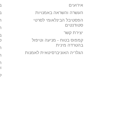
אירועים
ב
העשרה והשראה באמנויות
ב
הפסטיבל הבינלאומי לסרטי
ה
סטודנטים
ה
יצירת קשר
ב
קמפוס בטוח - מניעה וטיפול
ס
בהטרדה מינית
ה
הגלריה האוניברסיטאית לאמנות
ה
ה
ו
ל