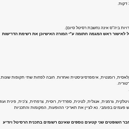
 לאישור ראש המגמה חתומה ע"י המורה האישיוכן את רשימת הדרישות
אסית, רומנטית, אימפרסיוניסטית ואחרות. חובה לפחות שתי תקופות שונות.
טוריה.
טלקית, גרמנית, אנגלית, לטינית, ספרדית, רוסית, צרפתית, צ'כית, פינית ועוד
פעמים בפומבי. נא לציין את תאריכי ההופעות, המקומות והתכניות
 הדרישות (סעיפים 1-7) יבחר חבר השופטים שני קטעים נוספים שאינם רשומים בתכנית הרסיטל ויודיע