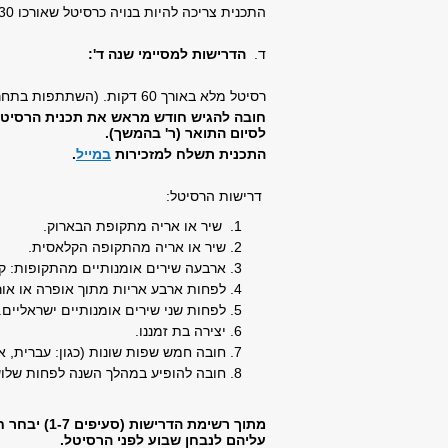
התכנית צריכה להיות בנויה כרסיטל שאורכו 30 דקות.
ד.
הדרישות למסיימי שנה ד':
רסיטל מלא באורך 60 דקות. (השתתפות בתחרויות ביה"ס אינה נחשבת רסיטל סיום).
חובה להגיש חודש מראש את תכנית הרסיטל
לסיום התואר (ר' בהמשך).
התכנית תשלח למזכירות
במייל
.
דרישות הרסיטל:
שיר או אריה מתקופת הבארוק.
שיר או אריה מהתקופה הקלאסית.
ארבעה שירים אומנותיים מהתקופות: קל
לפחות ארבע אריות מתוך אופרה או אור
לפחות שני שירים אומנותיים ישראליים.
יצירה בת זמננו.
חובה חמש שפות שונות (כגון: עברית, אי
חובה להופיע במהלך השנה לפחות שלוש 
מתוך רשימת
עליהם לנבחן שבוע לפני הרסיטל.