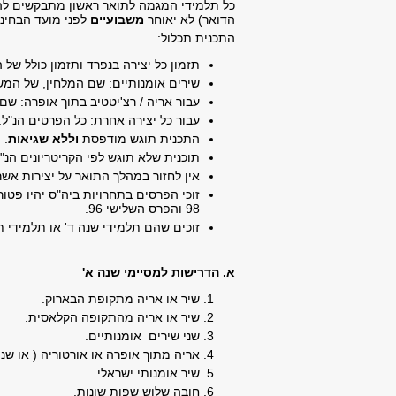
כל תלמידי המגמה לתואר ראשון מתבקשים לה
הדואר) לא יאוחר
משבועיים
לפני מועד הבחינ
התכנית תכלול:
תזמון כל יצירה בנפרד ותזמון כולל של
שירים אומנותיים: שם המלחין, של המשו
עבור אריה / רצ'יטטיב בתוך אופרה: שם
עבור כל יצירה אחרת: כל הפרטים הנ"ל.
התכנית תוגש מודפסת
וללא שגיאות
.
תוכנית שלא תוגש לפי הקריטריונים הנ"
אין לחזור במהלך התואר על יצירות אשר
98 והפרס השלישי 96.
זוכים שהם תלמידי שנה ד' או תלמידי תו
א.
הדרישות למסיימי שנה א'
שיר או אריה מתקופת הבארוק.
שיר או אריה מהתקופה הקלאסית.
שני שירים אומנותיים.
אריה מתוך אופרה או אורטוריה ( או שנ
שיר אומנותי ישראלי.
חובה שלוש שפות שונות.