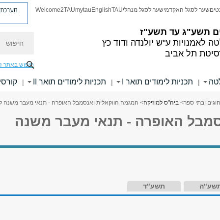
מערכת פ
טים
שער לסגל האקדמי
שער לסגל מנהלי
TAU
English
mytau
Welcome2TAU
ם
תשע"ג עד תשע"ז
חיפוש
ה לאמנויות
ע"ש יולנדה ודוד כץ
סיטת תל אביב
חיפוש באתר ז
לטה
תכניות לימודים תואר I
תכניות לימודים תואר II
קורסי
|
|
|
וגים ובתי ספר
>
ביה"ס למוזיקה
> המגמה הווקאלית ואנסמבל האופרה - תנאי מעבר משנה 
סמבל האופרה - תנאי מעבר משנה
שע"ה
תשע"ד