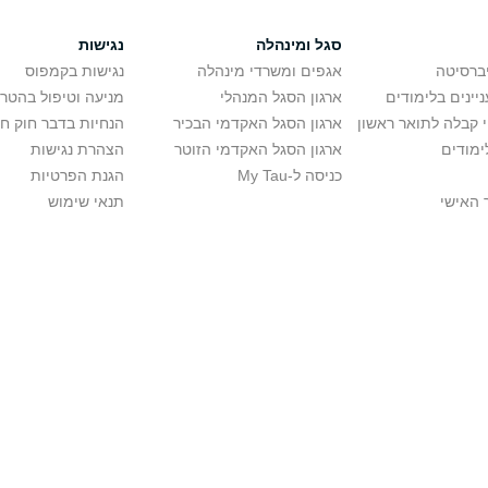
סגל ומינהלה
נגישות
יברסיטה
אגפים ומשרדי מינהלה
נגישות בקמפוס
יינים בלימודים
ארגון הסגל המנהלי
מניעה וטיפול בהטר
י קבלה לתואר ראשון
ארגון הסגל האקדמי הבכיר
הנחיות בדבר חוק ח
ימודים
ארגון הסגל האקדמי הזוטר
הצהרת נגישות
כניסה ל-My Tau
הגנת הפרטיות
 האישי
תנאי שימוש