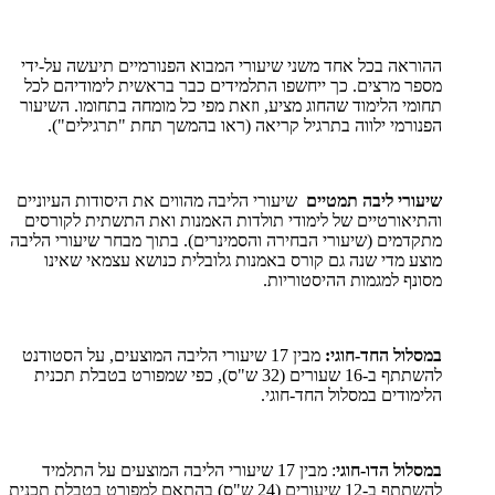
ההוראה בכל אחד משני שיעורי המבוא הפנורמיים תיעשה על-ידי
מספר מרצים. כך ייחשפו התלמידים כבר בראשית לימודיהם לכל
תחומי הלימוד שהחוג מציע, וזאת מפי כל מומחה בתחומו. השיעור
הפנורמי ילווה בתרגיל קריאה (ראו בהמשך תחת "תרגילים").
שיעורי ליבה תמטיים
שיעורי הליבה מהווים את היסודות העיוניים
והתיאורטיים של לימודי תולדות האמנות ואת התשתית לקורסים
מתקדמים (שיעורי הבחירה והסמינרים). בתוך מבחר שיעורי הליבה
מוצע מדי שנה גם קורס באמנות גלובלית כנושא עצמאי שאינו
מסונף למגמות ההיסטוריות.
במסלול החד-חוגי:
מבין 17 שיעורי הליבה המוצעים, על הסטודנט
להשתתף ב-16 שעורים (32 ש"ס), כפי שמפורט בטבלת תכנית
הלימודים במסלול החד-חוגי.
במסלול הדו-חוגי
: מבין 17 שיעורי הליבה המוצעים על התלמיד
להשתתף ב-12 שיעורים (24 ש"ס) בהתאם למפורט בטבלת תכנית