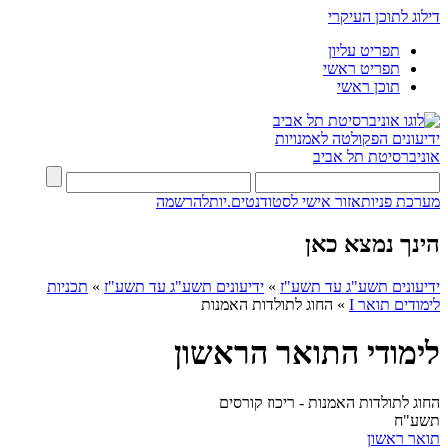
דילוג לתוכן העיקרי
תפריט עליון
תפריט ראשי
תוכן ראשי
ידיעונים
הפקולטה לאמנויות
אוניברסיטת תל אביב
מערכת פניות
אזור אישי לסטודנטים.יות
להרשמה
הינך נמצא כאן
ידיעונים תשע"ג עד תשע"ז
»
ידיעונים תשע"ג עד תשע"ז
»
תכניות
לימודים תואר I
»
החוג לתולדות האמנות
לימודי התואר הראשון
החוג לתולדות האמנות - ריכוז קורסים
תשע"ח
תואר ראשון