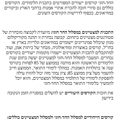
החד-חוגי קורסים ייעודים המפורטים בתכנית הלימודים. הקורסים
כוללים גם סיורי חובה להכרת אתרי אמנות ברחבי הארץ וביקורים
במוזיאונים, בכפוף לדרישות הקורסים השונים.
התכנית למצטיינים במסלול החד חוגי:
מיועדת לקבוצה מובחרת של
סטודנטים מצטיינים בתחום. קבוצה נבחרת זו תהנה מקוריקולום
מגוון שיכלול סמינריונים יישומיים במוזיאונים וגלריות בארץ או
בחו"ל, קורסים באוצרות ומוזיאולוגיה, מבחר של כיתות אמן, ועוד.
למתקבלים לתכנית המצטיינים יישמרו מקומות ייעודיים בקורסים
נבחרים. המעבר למסלול החד-חוגי למצטיינים יעשה בתום שנת
הלימודים הראשונה והוא מותנה בממוצע של 85 לפחות בקורסי
שנה א' בתולדות האמנות. במהלך לימודי התואר, הממוצע חייב
להשמר מעל ציון ממוצע 85; ציון נמוך מזה יכול להוות עילה
להפסקת לימודיו של התלמיד במסלול המצטיינים, והוא יוכל
להמשיך בלימודי התואר במסלול החד-חוגי
את חובות
הקורסים היעודיים
יש להשלים במסגרת הזמן הנקובה
בידיעון
קורסים הייחודיים למסלול החד-חוגי ולמסלול המצטיינים כוללים: