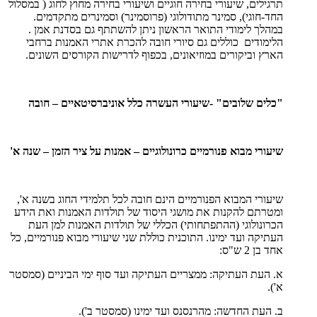
תרגילים, שיעורי בחירה חוגיים ושיעורי בחירה מחוץ לחוג ( במסלול
החד-חוגי), סמינר מתודולוגי (פרוסמינר) וסמינרים מתקדמים.
במהלך לימודי התואר הראשון ניתן להשתתף גם בסדנת אמן .
הלימודים כוללים גם סיורי חובה להכרת אתרי האמנות ברחבי
הארץ וביקורים במוזיאונים, בכפוף לדרישות הקורסים השונים.
"כלים שלובים" -שיעורי העשרה כלל אוניברסיטאיים – חובה
שיעורי מבוא פנורמיים כרונולוגיים – אמנות על ציר הזמן – שנה א'
שיעורי המבוא הפנורמיים הינם חובה לכל תלמידי החוג בשנה א',
ומטרתם להקנות את מושגי היסוד של תולדות האמנות ואת הידע
הכרונולוגי (ההתפתחותי) הכללי של תולדות האמנות למן העת
העתיקה ועד ימינו. התוכנית כוללת שני שיעורי מבוא פנורמיים, כל
אחד בן 2 ש"ס:
א. העת העתיקה: ממצריים העתיקה ועד סוף ימי הביניים (סמסטר
א').
ב. העת החדשה: מהרנסנס ועד ימינו (סמסטר ב').