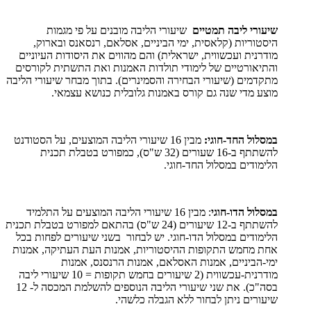
שיעורי ליבה תמטיים
שיעורי הליבה מובנים על פי מגמות
היסטוריות (קלאסית, ימי הביניים, אסלאם, רנסאנס ובארוק,
מודרנית ועכשווית, ישראלית) והם מהווים את היסודות העיוניים
והתיאורטיים של לימודי תולדות האמנות ואת התשתית לקורסים
מתקדמים (שיעורי הבחירה והסמינרים). בתוך מבחר שיעורי הליבה
מוצע מדי שנה גם קורס באמנות גלובלית כנושא עצמאי.
במסלול החד-חוגי:
מבין 16 שיעורי הליבה המוצעים, על הסטודנט
להשתתף ב-16 שעורים (32 ש"ס), כמפורט בטבלת תכנית
הלימודים במסלול החד-חוגי.
במסלול הדו-חוגי
: מבין 16 שיעורי הליבה המוצעים על התלמיד
להשתתף ב-12 שיעורים (24 ש"ס) בהתאם למפורט בטבלת תכנית
הלימודים במסלול הדו-חוגי. יש לבחור בשני שיעורים לפחות בכל
אחת מחמש התקופות ההיסטוריות, אמנות העת העתיקה, אמנות
ימי-הביניים, אמנות האסלאם, אמנות הרנסנס, אמנות
מודרנית-עכשווית (2 שיעורים בחמש תקופות = 10 שיעורי ליבה
בסה"כ). את שני שיעורי הליבה הנוספים להשלמת המכסה ל- 12
שיעורים ניתן לבחור ללא הגבלה כלשהי.