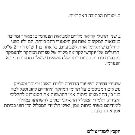
ב. יסודות הכתיבה האקדמית.
ג. שני תרגילי קריאה מלווים למבואות הפנורמיים: מאחר ומדובר
במבואות המקיפים טווח זמן היסטורי רחב ביותר, הם ילוו בשני
תרגילים שיתקיימו אחת לשבועיים, כל אחד בן 1 ש"ס ויחד 2 ש"ס.
תרגילים אלו יוקדשו לקריאה מלווה של ספרות המחקר ולהעמקה
בקבוצות עבודה קטנות יותר של הנושאים שיעלו במסגרת המבוא
הפנורמי.
שיעורי בחירה
בשיעורי הבחירה יילמדו באופן ממוקד ומעמיק
נושאים המבוססים על תחומי המחקר היחודיים לחוג ולפקולטה.
כמו כן, החוג מציע כיתות אמן החושפות את הסטודנט לתהליכי
היצירה. תלמידי המסלול החג-חוגי יכולים להשתתף במהלך
לימודיהם בשתי כיתות אמן, ואילו תלמידי המסלול הדו-חוגי בכיתת
אמן אחת בלבד.
הקבץ לימודי צילום