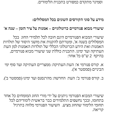
וסמינר מתקדם כמפורט בתכנית הלימודים.
מידע על סוגי הקורסים השונים בכל המסלולים:
שיעורי מבוא פנורמיים כרונולוגיים – אמנות על ציר הזמן – שנה א'
שיעורי המבוא הפנורמיים הינם חובה לכל תלמידי החוג בכל
המסלולים בשנה א', ומטרתם להקנות את מושגי היסוד של תולדות
האמנות ואת הידע הכרונולוגי הכללי של תולדות האמנות למן העת
העתיקה ועד ימינו. התכנית כוללת שני שיעורי מבוא פנורמיים,
בהיקף 2 ש"ס כל אחד:
א. קורס פנורמי א': העת העתיקה: ממצריים העתיקה ועד סוף ימי
הביניים (סמסטר א').
ב. קורס פנורמי ב': העת החדשה: מהרנסנס ועד ימינו (סמסטר ב').
שיעורי המבוא הפנורמי ניתנים על ידי מורי החוג המומחים כל אחד
בתחומו, ובכך נחשפים התלמידים כבר בראשית לימודיהם לכל
תחומי הלימוד שהחוג מציע. השיעור הפנורמי מלווה בתרגיל
קריאה.