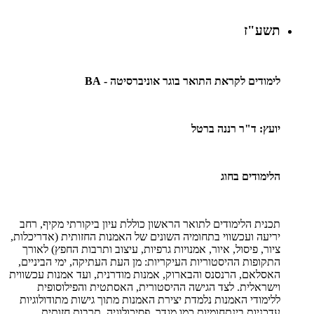
תשע"ז
לימודים לקראת התואר בוגר אוניברסיטה -
BA
יועץ: ד"ר רננה ברטל
הלימודים בחוג
תכנית הלימודים לתואר הראשון כוללת עיון ביקורתי מקיף, רחב
יריעה ועכשווי בתחומיה השונים של האמנות החזותית (אדריכלות,
ציור, פיסול, איור, אמנויות גרפיות, עיצוב ותרבות החפץ) לאורך
התקופות ההיסטוריות העיקריות: מן העת העתיקה, ימי הביניים,
האסלאם, הרנסנס והבארוק, אמנות מודרנית, ועד אמנות עכשווית
וישראלית. לצד הגישה ההיסטורית, האסתטית והפילוסופית
ללימודי האמנות נלמדת יצירת האמנות מתוך גישות מתודולוגיות
עדכניות בינתחומיות כמו מגדר, פסיכולוגיה, תרבות חזותית,