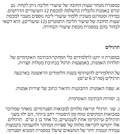
במסגרת מבחר שעות החובה של שיעורי הליבה ניתן לקחת גם
קורס באמנות גלובלית כהשלמה למכסת 12 השיעורים הדרושים.
במידה וסטודנט מעוניין ללמוד שיעורי ליבה נוספים מעבר למכסת
שעות החובה של שיעור הליבה התמטיים (12 שיעורים), הוא רשאי
לבחור בהם במסגרת מכסת שיעורי הבחירה.
תרגילים
במסגרת זו יוקנו לתלמידים כלי המחקר/הכתיבה האקדמיים של
תולדות האמנות, באמצעות תרגול בכתיבת מטלות קצרות.
על התלמידים להשתתף בשנת הלימודים הראשונה בארבעה
תרגילים (סה"כ 6 ש"ס):
א. שפת האמנות: התבוננות ותיאור כתוב של יצירות אמנות.
ב. יסודות הכתיבה האקדמית.
ג. שני תרגילי קריאה מלווים למבואות הפנורמיים: מאחר שמדובר
במבואות המקיפים טווח זמן היסטורי רחב ביותר, הם ילוו בשני
תרגילים שיתקיימו אחת לשבועיים, כל אחד בן 1 ש"ס. תרגילים
אלו יוקדשו לקריאה מלווה של ספרות המחקר ולהעמקה בקבוצות
עבודה קטנות יותר של הנושאים שיעלו במסגרת המבוא הפנורמי.