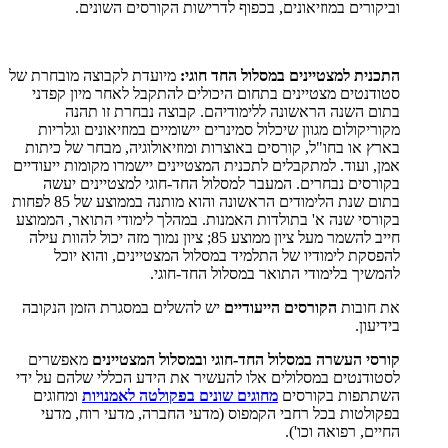
וביקורים במוזיאונים, בכפוף לדרישות הקורסים השונים.
התכנית למצטיינים במסלול החד חוגי:
מיועדת לקבוצה מובחרת של
סטודנטים מצטיינים בתחום היכולים להתקבל לאחר מיון קפדני
בתום השנה הראשונה ללימודיהם. קבוצה נבחרת זו תהנה
מקוריקולום מגוון שיכלול סמינרים יישומיים במוזיאונים וגלריות
בארץ או בחו"ל, קורסים באוצרות ומוזיאולוגיה, מבחר של כיתות
אמן, ועוד. למתקבלים לתכנית המצטיינים יישמרו מקומות ייעודיים
בקורסים נבחרים. המעבר למסלול החד-חוגי למצטיינים יעשה
בתום שנת הלימודים הראשונה והוא מותנה בממוצע של 85 לפחות
בקורסי שנה א' בתולדות האמנות. במהלך לימודי התואר, הממוצע
חייב להשמר מעל ציון ממוצע 85; ציון נמוך מזה יכול להוות עילה
להפסקת לימודיו של התלמיד במסלול המצטיינים, והוא יוכל
להמשיך בלימודי התואר במסלול החד-חוגי.
את חובות
הקורסים הייעודיים
יש להשלים במסגרת הזמן הנקובה
בידיעון.
קורסי העשרה במסלול החד-חוגי ובמסלול המצטיינים
מאפשרים
לסטודנטים במסלולים אלו להעשיר את הידע הכללי שלהם על ידי
השתתפות בקורסים
מחוגים שונים בפקולטה לאמנויות
ומחוגים
בפקולטות בכל רחבי הקמפוס (מדעי החברה, מדעי רוח, מדעי
החיים, רפואה וכו').