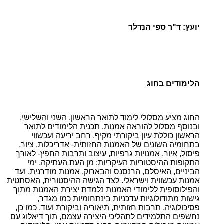
יועץ: ד"ר ספי הנדלר
הלימודים בחוג
החוג מציע מסלולי לימוד לתואר הראשון, השני והשלישי,
ובנוסף מסלול להוראה אמנות. תכנית הלימודים לתואר
הראשון כוללת עיון ביקורתי מקיף, רחב יריעה ועכשווי
בתחומיה השונים של האמנות החזותית- אדריכלות, ציור,
פיסול, איור, אמנויות גרפיות, עיצוב ותרבות החפץ- לאורך
התקופות ההיסטוריות העיקריות: מן העת העתיקה, ימי
הביניים, האיסלם, הרנסנס והבארוק, אמנות מודרנית, ועד
אמנות עכשווית וישראלי. לצד הגישה ההיסטורית, האסתטית
והפילוסופית ללימודי האמנות נלמדת יצירת האמנות מתוך
גישות מתודולוגיות עדכניות בינתחומיות כמו מגדר,
פסיכולוגיה, תרבות חזותית, תיאוריה וביקורת ועוד. כמו כן,
נחשפים התלמידים לתהליכי היצירה עצמם, תוך דיאלוג עם