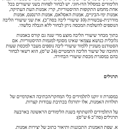
הלימודים במסלול הדו-חוגי. יש לבחור לפחות בשני שיעורים בכל
אחת מחמש התקופות ההיסטוריות, קרי: אמנות העת העתיקה,
אמנות ימי-הביניים, אמנות האסלאם, אמנות הרנסנס, אמנות
מודרנית-עכשווית (10 שיעורי ליבה בסה"כ). את שני שיעורי הליבה
הנוספים להשלמת המכסה ניתן לבחור ללא הגבלה כלשהי.
בתוך מבחר שיעורי הליבה מוצע מדי שנה גם קורס באמנות
גלובלית כנושא עצמאי שאינו מסונף למגמות ההיסטוריות. אם
הסטודנט מעוניין ללמוד שיעורי ליבה נוספים מעבר למכסת שעות
החובה של שיעור הליבה התמטיים (24 ש"ס), הוא רשאי לבחור
בהם במסגרת מכסת שיעורי הבחירה.
תרגילים
במסגרת זו יוקנו לתלמידים כלי המחקר/הכתיבה האקדמיים של
תולדות האמנות, אלו יתורגלו בכתיבת עבודות קצרות.
על התלמידים להשתתף בשנת הלימודים הראשונה בארבעה
תרגילים (סה"כ 6 ש"ס):
א. שפת האמנות: התבוננות ותיאור כתוב של יצירות אמנות.