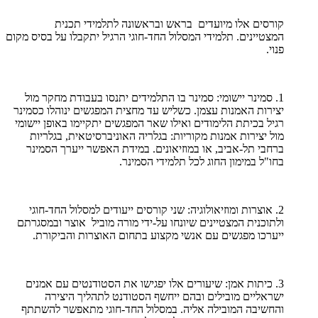
קורסים אלו מיועדים בראש ובראשונה לתלמידי תכנית
המצטיינים. תלמידי המסלול החד-חוגי הרגיל יתקבלו על בסיס מקום
פנוי.
1. סמינר יישומי: סמינר בו התלמידים יתנסו בעבודת מחקר מול
יצירות האמנות עצמן. כשליש עד מחצית המפגשים ינוהלו כסמינר
רגיל בכיתת הלימודים ואילו שאר המפגשים יתקיימו באופן יישומי
מול יצירות אמנות מקוריות: בגלריה האוניברסיטאית, בגלריות
ברחבי תל-אביב, או במוזיאונים. במידת האפשר ייערך הסמינר
בחו"ל במימון החוג לכל תלמידי הסמינר.
2. אוצרות ומוזיאולוגיה: שני קורסים ייעודים למסלול החד-חוגי
ולתוכנית המצטיינים שיונחו על-ידי מורה מוביל אוצר ובמסגרתם
ייערכו מפגשים עם אנשי מקצוע בתחום האוצרות והביקורת.
3. כיתות אמן: שיעורים אלו יפגישו את הסטודנטים עם אמנים
ישראליים מובילים ובהם ייחשף הסטודנט לתהליך היצירה
והחשיבה המובילה אליה. במסלול החד-חוגי מתאפשר להשתתף