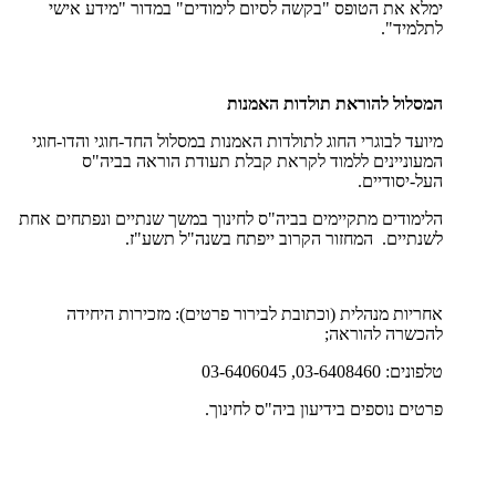
ימלא את הטופס "בקשה לסיום לימודים" במדור "מידע אישי
לתלמיד".
המסלול להוראת תולדות האמנות
מיועד לבוגרי החוג לתולדות האמנות במסלול החד-חוגי והדו-חוגי
המעוניינים ללמוד לקראת קבלת תעודת הוראה בביה"ס
העל-יסודיים.
הלימודים מתקיימים בביה"ס לחינוך במשך שנתיים ונפתחים אחת
לשנתיים. המחזור הקרוב ייפתח בשנה"ל תשע"ז.
אחריות מנהלית (וכתובת לבירור פרטים): מזכירות היחידה
להכשרה להוראה;
טלפונים: 03-6408460, 03-6406045
פרטים נוספים בידיעון ביה"ס לחינוך.