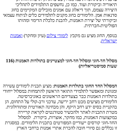
תיאוריה וביקורת ועוד. כמו כן, נחשפים התלמידים לתהליכי
היצירה עצמם, תוך דיאלוג עם אמנים מובילים המקיימים בחוג
סדנאות אמן. הלימודים בחוג מקנים לתלמידים כלים לניתוח עצמאי
וביקורתי של יצירת האמנות, להבנת כלכלת הדימוי ומהותו
הפוליטית-חברתית.
בנוסף, החוג מציע גם מקבץ
לימודי צילום
(עיון ומחקר)
ואמנות
ישראלית
.
מסלול חד-חוגי ומסלול חד-חוגי למצטיינים בתולדות האמנות (116
שעות סמיסטריאליות)
המסלול החד החוגי בתולדות האמנות
: מציע תכנית לימודים עשירה
ומגוונת ומאפשר לתלמידי התואר הראשון להתמחות במסלול ייחודי
בתולדות האמנות כבר בצעדיהם הראשונים באוניברסיטה.
הלימודים מציעים מבט רחב יריעה, עדכני ורב-קולי על התחום, הן
בהקניית בסיס ידע רחב היקף, והן מבחינה תאורטית ומתודולוגית.
מטרת התכנית לאתר ולהכשיר סטודנטים לקראת קריירה
במקצועות האמנות, כמו מחקר, אוצרות, ביקורת. למסלול
החד-חוגי קורסים ייעודיים המפורטים בתכנית הלימודים. במסגרת
זו נכללים גם סיורי חובה להכרת אתרי אמנות ברחבי הארץ