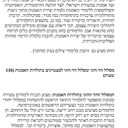
ועד אמנות עכשווית וישראלי. לצד הגישה ההיסטורית, האסתטית
והפילוסופית ללימודי האמנות נלמדת יצירת האמנות מתוך גישות
מתודולוגיות עדכניות בינתחומיות כמו מגדר, פסיכולוגיה, תרבות
חזותית, תיאוריה וביקורת ועוד. כמו כן, נחשפים התלמידים
לתהליכי היצירה עצמם, תוך דיאלוג עם אמנים מובילים המקיימים
בחוג סדנאות אמן. הלימודים בחוג מקנים לתלמידים כלים לניתוח
עצמאי וביקורתי של יצירת האמנות, להבנת כלכלת הדימוי ומהותו
הפוליטית-חברתית.
החוג מציע גם הקבץ בלימודי צילום (עיון ומחקר) .
מסלול חד-חוגי ומסלול חד-חוגי למצטיינים בתולדות האמנות (116
שעות)
המסלול החד החוגי בתולדות האמנות
: מציע תכנית לימודים עשירה
ומגוונת ומאפשר לתלמידי התואר הראשון להתמחות במסלול ייחודי
בתולדות האמנות כבר בצעדיהם הראשונים באוניברסיטה.
הלימודים מציעים מבט רחב יריעה, עדכני ורב-קולי על התחום, הן
בהקניית בסיס ידע רחב היקף, והן מבחינה תאורטית ומתודולוגית.
מטרת התכנית לאתר ולהכשיר סטודנטים לקראת קריירה
במקצועות האמנות, כמו מחקר, אוצרות, ביקורת וכו'. למסלול