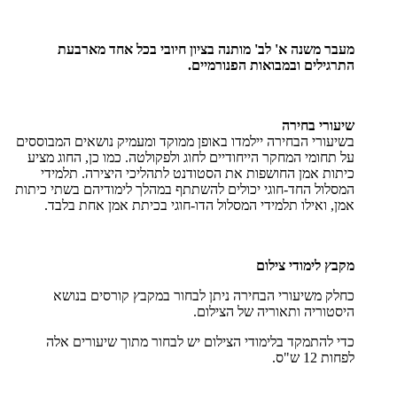
מעבר משנה א' לב' מותנה בציון חיובי בכל אחד מארבעת
התרגילים ובמבואות הפנורמיים.
שיעורי בחירה
בשיעורי הבחירה יילמדו באופן ממוקד ומעמיק נושאים המבוססים
על תחומי המחקר הייחודיים לחוג ולפקולטה. כמו כן, החוג מציע
כיתות אמן החושפות את הסטודנט לתהליכי היצירה. תלמידי
המסלול החד-חוגי יכולים להשתתף במהלך לימודיהם בשתי כיתות
אמן, ואילו תלמידי המסלול הדו-חוגי בכיתת אמן אחת בלבד.
מקבץ לימודי צילום
כחלק משיעורי הבחירה ניתן לבחור במקבץ קורסים בנושא
היסטוריה ותאוריה של הצילום.
כדי להתמקד בלימודי הצילום יש לבחור מתוך שיעורים אלה
לפחות 12 ש"ס.