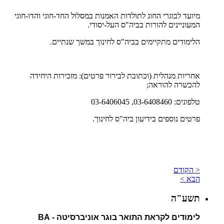
מיועד לבוגרי החוג לתולדות האמנות במסלול החד-חוגי והדו-חוגי
המעוניינים להורות בביה"ס העל-יסודי.
הלימודים מתקיימים בביה"ס לחינוך במשך שנתיים.
אחריות מנהלית (וכתובת לבירור פרטים): מזכירות היחידה
להכשרה להוראה;
טלפונים: 03-6408460, 03-6406045
פרטים נוספים בידיעון ביה"ס לחינוך.
< הקודם
הבא >
תשע"ה
לימודים לקראת התואר בוגר אוניברסיטה - BA