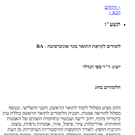
< הקודם
הבא >
תשע"ו
לימודים לקראת התואר בוגר אוניברסיטה -
BA
יועץ: ד"ר ספי הנדלר
הלימודים בחוג
החוג מציע מסלולי לימוד לתואר הראשון, השני והשלישי, ובנוסף
מסלול להוראה אמנות. תכנית הלימודים לתואר הראשון כוללת עיון
ביקורתי מקיף, רחב יריעה ועכשווי בתחומיה השונים של האמנות
החזותית- אדריכלות, ציור, פיסול, איור, אמנויות גרפיות, עיצוב
ותרבות החפץ- לאורך התקופות ההיסטוריות העיקריות: מן העת
העתיקה, ימי הביניים, האיסלם, הרנסנס והבארוק, אמנות מודרנית,