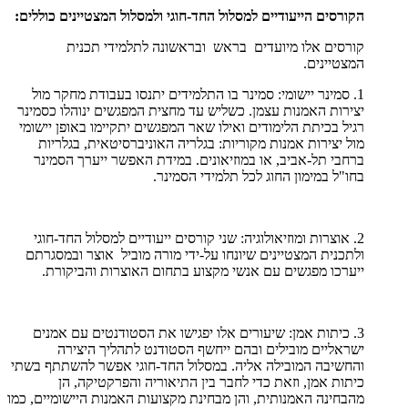
הקורסים הייעודיים למסלול החד-חוגי ולמסלול המצטיינים כוללים:
קורסים אלו מיועדים בראש ובראשונה לתלמידי תכנית
המצטיינים.
1. סמינר יישומי: סמינר בו התלמידים יתנסו בעבודת מחקר מול
יצירות האמנות עצמן. כשליש עד מחצית המפגשים ינוהלו כסמינר
רגיל בכיתת הלימודים ואילו שאר המפגשים יתקיימו באופן יישומי
מול יצירות אמנות מקוריות: בגלריה האוניברסיטאית, בגלריות
ברחבי תל-אביב, או במוזיאונים. במידת האפשר ייערך הסמינר
בחו"ל במימון החוג לכל תלמידי הסמינר.
2. אוצרות ומוזיאולוגיה: שני קורסים ייעודיים למסלול החד-חוגי
ולתכנית המצטיינים שיונחו על-ידי מורה מוביל אוצר ובמסגרתם
ייערכו מפגשים עם אנשי מקצוע בתחום האוצרות והביקורת.
3. כיתות אמן: שיעורים אלו יפגישו את הסטודנטים עם אמנים
ישראליים מובילים ובהם ייחשף הסטודנט לתהליך היצירה
והחשיבה המובילה אליה. במסלול החד-חוגי אפשר להשתתף בשתי
כיתות אמן, וזאת כדי לחבר בין התיאוריה והפרקטיקה, הן
מהבחינה האמנותית, והן מבחינת מקצועות האמנות היישומיים, כמו