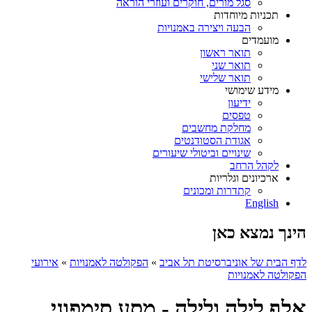
סגל מורים, חוקרים ועוזרי הוראה
תכניות מיוחדות
הבעה ויצירה באמנויות
מועמדים
תואר ראשון
תואר שני
תואר שלישי
מידע שימושי
ידיעון
טפסים
מחלקת מחשבים
אגודת הסטודנטים
שינויים וביטולי שיעורים
לקהל הרחב
ארכיונים וגלריות
קתדרות ומכונים
English
הינך נמצא כאן
לדף הבית של אוניברסיטת תל אביב
»
הפקולטה לאמנויות
»
אירועי
הפקולטה לאמנויות
אלף לילה ולילה - מסע סימפוני