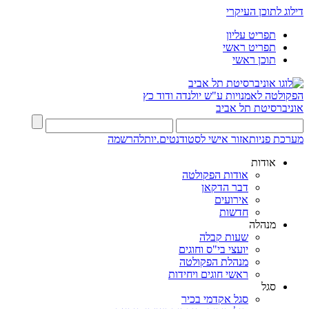
דילוג לתוכן העיקרי
תפריט עליון
תפריט ראשי
תוכן ראשי
הפקולטה לאמנויות
ע"ש יולנדה ודוד כץ
אוניברסיטת תל אביב
מערכת פניות
אזור אישי לסטודנטים.יות
להרשמה
אודות
אודות הפקולטה
דבר הדקאן
אירועים
חדשות
מנהלה
שעות קבלה
יועצי בי"ס וחוגים
מנהלת הפקולטה
ראשי חוגים ויחידות
סגל
סגל אקדמי בכיר