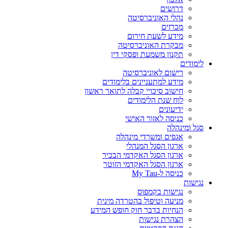
דרושים
נהלי האוניברסיטה
מכרזים
מידע לשעת חירום
מבקרת האוניברסיטה
תקנון משמעת ופסקי דין
לימודים
רישום לאוניברסיטה
מידע למתעניינים בלימודים
חישוב סיכויי קבלה לתואר ראשון
לוח שנת הלימודים
ידיעונים
כניסה לאזור האישי
סגל ומינהלה
אגפים ומשרדי מינהלה
ארגון הסגל המנהלי
ארגון הסגל האקדמי הבכיר
ארגון הסגל האקדמי הזוטר
כניסה ל-My Tau
נגישות
נגישות בקמפוס
מניעה וטיפול בהטרדה מינית
הנחיות בדבר חוק חופש המידע
הצהרת נגישות