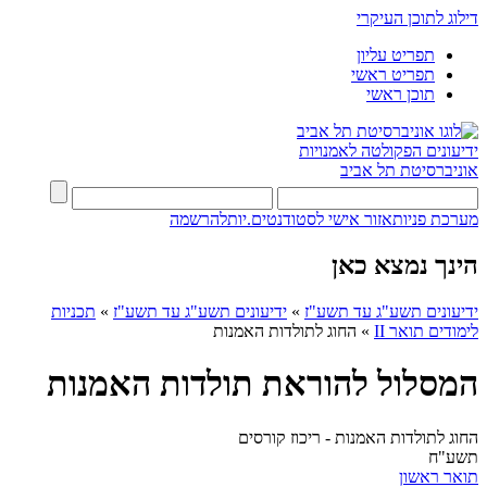
דילוג לתוכן העיקרי
תפריט עליון
תפריט ראשי
תוכן ראשי
ידיעונים
הפקולטה לאמנויות
אוניברסיטת תל אביב
מערכת פניות
אזור אישי לסטודנטים.יות
להרשמה
הינך נמצא כאן
ידיעונים תשע"ג עד תשע"ז
»
ידיעונים תשע"ג עד תשע"ז
»
תכניות
לימודים תואר II
»
החוג לתולדות האמנות
המסלול להוראת תולדות האמנות
החוג לתולדות האמנות - ריכוז קורסים
תשע"ח
תואר ראשון