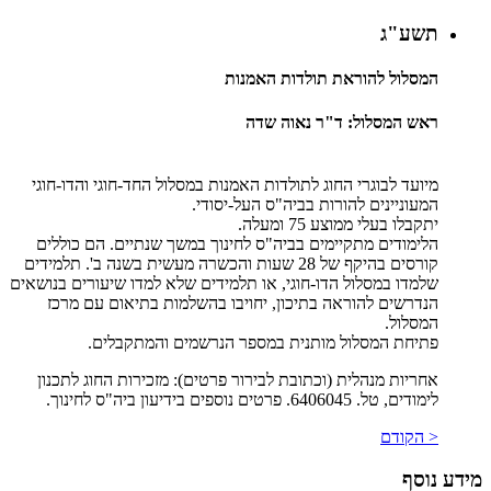
תשע"ג
המסלול להוראת תולדות האמנות
ראש המסלול: ד"ר נאוה שדה
מיועד לבוגרי החוג לתולדות האמנות במסלול החד-חוגי והדו-חוגי
המעוניינים להורות בביה"ס העל-יסודי.
יתקבלו בעלי ממוצע 75 ומעלה.
הלימודים מתקיימים בביה"ס לחינוך במשך שנתיים. הם כוללים
קורסים בהיקף של 28 שעות והכשרה מעשית בשנה ב'. תלמידים
שלמדו במסלול הדו-חוגי, או תלמידים שלא למדו שיעורים בנושאים
הנדרשים להוראה בתיכון, יחויבו בהשלמות בתיאום עם מרכז
המסלול.
פתיחת המסלול מותנית במספר הנרשמים והמתקבלים.
אחריות מנהלית (וכתובת לבירור פרטים): מזכירות החוג לתכנון
לימודים, טל. 6406045. פרטים נוספים בידיעון ביה"ס לחינוך.
< הקודם
מידע נוסף