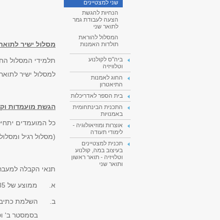
שני למצטיינים
הנחיות להגשת
הצעה לעבודת גמר
לתואר שני
המסלול להוראת
מסלול ישיר לתואר
תולדות האמנות
ביה"ס לקולנוע
תלמידי המסלול החד
וטלוויזיה
למסלול ישיר לתואר
החוג לאמנות
התיאטרון
בית הספר לאדריכלות
הגשת מועמדות וקב
התכנית הבינתחומית
באמנויות
כל המועמדים יתחיל
אוצרות ומוזיאולוגיה -
לימודי תעודה
(מסלול רגיל ומסלול
תכנית למצטיינים
בעיצוב במה, קולנוע
וטלויזיה - תואר ראשון
ותואר שני
תנאי הקבלה למעבר 
א. ממוצע של 85 לפחות בכל קורסי תולדות האמנות בשנה א'.
ב. השלמת כתיבת פרו"ס בת
בסמסטר ב' וטרם ה