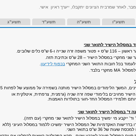
 לאחר שמרבית הציונים יתקבלו, ייערך ראיון אישי.
תשע"ו
תשע"ה
תשע"ד
תשע"ג
 במסלול הישיר לתואר שני
שנייה ו-6 ש"ס כלים שלובים.
רי במסלול הישיר – 28 ש"ס וכתיבת תזה.
לעמוד בכל חובות התואר השני המחקרי
בכפוף לידיעון
.
למסלול
MA
מחקרי בלבד.
נים, המשך הלימודים במסלול הישיר מותנה בשמירה על ממוצע של לפחות 85.
ישיר מחויבים בלימודי שפה זרה שניה (גרמנית, צרפתית, איטלקית או
ותם תלמידי המסלול החד-חוגי בתולדות האמנות.
ה ד' במסלול הישיר לתואר שני
 וד' ייקבע מי ימשיך במסלול הישיר לתואר שני מחקרי (עם תזה).
 בדרישות האקדמיות של המסלול הישיר ימשיכו ללמוד במסלול העיוני (ללא
עות של 36 ש"ס בתואר השני.
 סיום המסלול מעבר לארבע שנים, תהא הפקולטה רשאית להחליט אם יידרשו