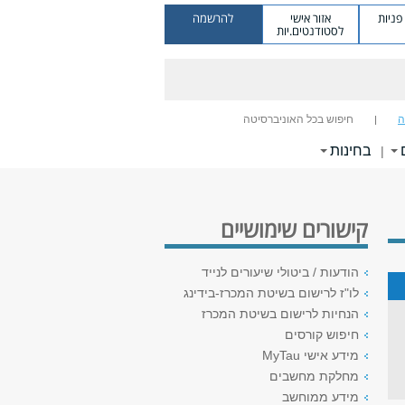
ניות
אזור אישי
להרשמה
לסטודנטים.יות
ה
חיפוש בכל האוניברסיטה
בחינות
|
קישורים שימושיים
הודעות / ביטולי שיעורים לנייד
לו"ז לרישום בשיטת המכרז-בידינג
הנחיות לרישום בשיטת המכרז
חיפוש קורסים
מידע אישי MyTau
מחלקת מחשבים
מידע ממוחשב