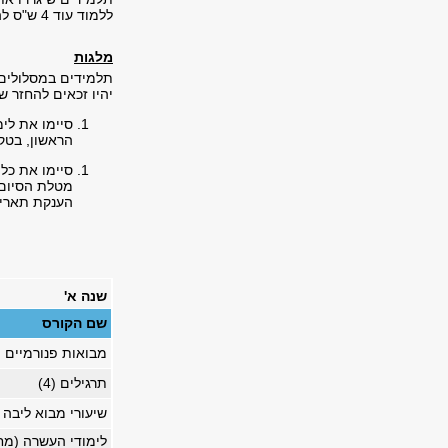
ללמוד עוד 4 ש"ס להשלמת המכסה.
מלגות
תלמידים במסלולים "
יהיו זכאים להחזר 
סיימו את לי
הראשון, בטק
סיימו את כל
מטלת הסיום
הענקת תארים
שנה א'
שם הקורס
מבואות פנורמיים (2)
תרגילים (4)
שיעורי מבוא ליבה (5
לימודי העשרה (מח