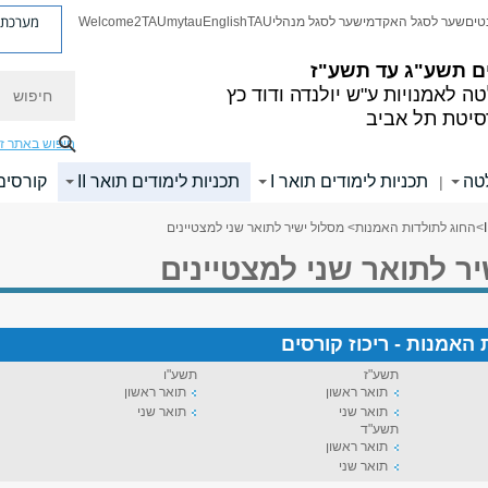
מערכת פ
טים
שער לסגל האקדמי
שער לסגל מנהלי
TAU
English
mytau
Welcome2TAU
ם
תשע"ג עד תשע"ז
חיפוש
ה לאמנויות
ע"ש יולנדה ודוד כץ
סיטת תל אביב
חיפוש באתר ז
לטה
תכניות לימודים תואר I
תכניות לימודים תואר II
קורסים
|
>
החוג לתולדות האמנות
> מסלול ישיר לתואר שני למצטיינים
ר לתואר שני למצטיינים
 האמנות - ריכוז קורסים
תשע"ז
תשע"ו
תואר ראשון
תואר ראשון
תואר שני
תואר שני
תשע"ד
תואר ראשון
תואר שני