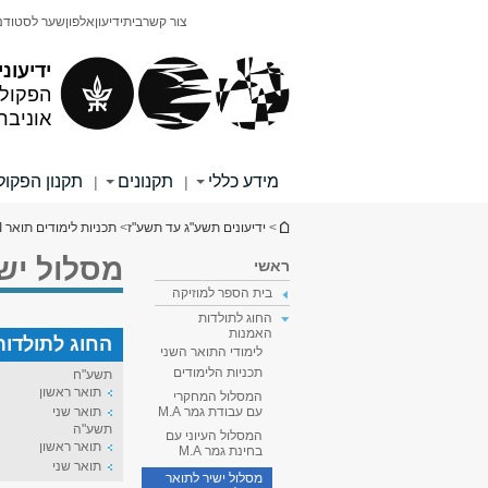
תוכן
תפריט
צור קשר
בית
ידיעון
אלפון
שער לסטודנ
עליון
ראשי
ידיעוני
הפקולט
אוניבר
מידע כללי
תקנונים
תקנון הפקו
|
|
הינך נמצא כאן
>
ידיעונים תשע"ג עד תשע"ז
>
תכניות לימודים תואר II
מסלול ישי
ראשי
בית הספר למוזיקה
החוג לתולדות
האמנות
החוג לתולדות
לימודי התואר השני
תכניות הלימודים
תשע"ח
תואר ראשון
המסלול המחקרי
תואר שני
עם עבודת גמר M.A
תשע"ה
המסלול העיוני עם
תואר ראשון
בחינת גמר M.A
תואר שני
מסלול ישיר לתואר