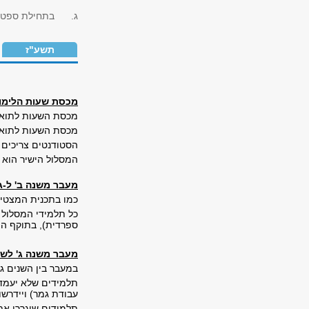
ג. בתחילת ספטמבר,
תשע"ז
מכסת שעות הלימוד
מכסת השעות לתואר ראשון – 116 ש"ס + פטור משפה זרה 
מכסת השעות לתואר שני מחק
הסטודנטים צריכים 
המסלול הישיר הוא 
מעבר משנה ב' ל-ג'
כמו בתכנית המצטיי
כל תלמידי המסלול ה
ספרדית), בתוקף הי
מעבר משנה ג' לשנ
במעבר בין השנים ג'
תלמידים שלא יעמדו
עבודת גמר) ויידרשו למכסת ש
תלמידים שיגררו את