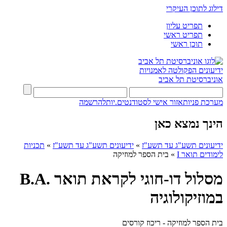
דילוג לתוכן העיקרי
תפריט עליון
תפריט ראשי
תוכן ראשי
ידיעונים
הפקולטה לאמנויות
אוניברסיטת תל אביב
מערכת פניות
אזור אישי לסטודנטים.יות
להרשמה
הינך נמצא כאן
ידיעונים תשע"ג עד תשע"ז
»
ידיעונים תשע"ג עד תשע"ז
»
תכניות
לימודים תואר I
»
בית הספר למוזיקה
מסלול דו-חוגי לקראת תואר .B.A
במוזיקולוגיה
בית הספר למוזיקה - ריכוז קורסים