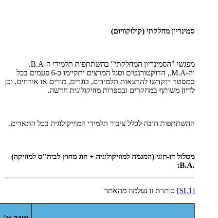
סמינריון מחלקתי (קולוקוויום)
מפגשי "הסמינריון המחלקתי" בהשתתפות תלמידי ה-
B.A
.
וה-
M.A
., הדוקטורנטים וסגל המרצים יתקיימו כ-6 פעמים בכל
סמסטר ויוקדשו להרצאות תלמידים, בוגרים, מורים או אורחים, וכן
לדיון משותף במחקרים ובספרות מוזיקולוגית חדשה.
ההשתתפות חובה לכלל ציבור תלמידי המוזיקולוגיה בכל התארים.
מסלול דו-חוגי (המגמה למוזיקולוגיה + חוג מחוץ לביה"ס למוזיקה)
:
.B.A
[SL1]
כותרת זו נעלמה מהאתר