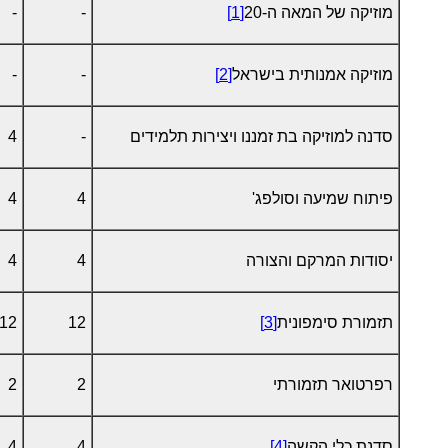
מוזיקה של המאה ה-20
[1]
-
-
מוזיקה אמנותית בישראל
[2]
-
-
סדנה למוזיקה בת זמננו ויצירות תלמידים
-
4
פיתוח שמיעה וסולפג'
4
4
יסודות המרקם והצורה
4
4
תזמורת סימפונית
[3]
12
12
רפרטואר תזמורתי
2
2
סדנת כלי הקשה
[4]
4
4