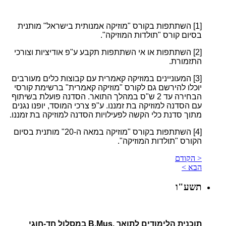
[1]
השתתפות בקורס "מוזיקה אמנותית בישראל" מותנית
בסיום קורס "תולדות המוזיקה".
[2]
השתתפות או אי השתתפות תקבע ע"פ אודיציות וצורכי
התזמורת.
[3]
המעוניינים במוזיקה קאמרית עם קבוצות כלים מעורבים
יוכלו להירשם גם לקורס "מוזיקה קאמרית" ברשימת קורסי
הבחירה עד 2 ש"ס במהלך התואר. הסדנה פועלת בשיתוף
עם הסדנה למוזיקה בת זמננו. ע"פ צרכי המוסד, יופנו נגנים
מתוך סדנת כלי הקשה לפעילויות הסדנה למוזיקה בת זמננו.
[4]
השתתפות בקורס "מוזיקה במאה ה-20" מותנית בסיום
הקורס "תולדות המוזיקה".
< הקודם
הבא >
תשע"ו
תוכנית הלימודים לתואר .B.Mus במסלול חד-חוגי