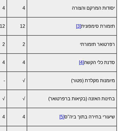
יסודות המרקם והצורה
4
4
תזמורת סימפונית
[3]
12
12
רפרטואר תזמורתי
2
2
סדנת כלי הקשה
[4]
4
4
מיומנות מקלדת (פטור)
√
-
בחינות האזנה (בקיאות ברפרטואר)
√
√
שיעורי בחירה בתוך ביה"ס
[5]
4
4