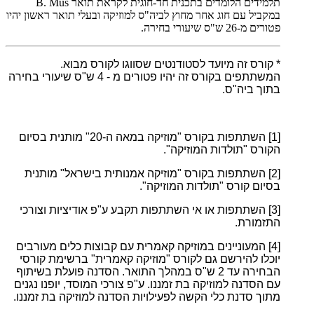
תלמידים הלומדים בתכנית חד-חוגית לקראת תואר
B. Mus
במקביל עם חוג אחר מחוץ לביה"ס למוזיקה ובעלי תואר ראשון יהיו
פטורים מ-26 ש"ס שיעורי בחירה.
* קורס זה מיועד לסטודנטים שסווגו לקורס מבוא.
המשתתפים בקורס זה יהיו פטורים מ - 4 ש"ס שיעורי בחירה
בתוך ביה"ס.
[1]
השתתפות בקורס "מוזיקה במאה ה-20" מותנית בסיום
הקורס "תולדות המוזיקה".
[2]
השתתפות בקורס "מוזיקה אמנותית בישראל" מותנית
בסיום קורס "תולדות המוזיקה".
[3]
השתתפות או אי השתתפות תקבע ע"פ אודיציות וצורכי
התזמורת.
[4]
המעוניינים במוזיקה קאמרית עם קבוצות כלים מעורבים
יוכלו להירשם גם לקורס "מוזיקה קאמרית" ברשימת קורסי
הבחירה עד 2 ש"ס במהלך התואר. הסדנה פועלת בשיתוף
עם הסדנה למוזיקה בת זמננו. ע"פ צורכי המוסד, יופנו נגנים
מתוך סדנת כלי הקשה לפעילויות הסדנה למוזיקה בת זמננו.