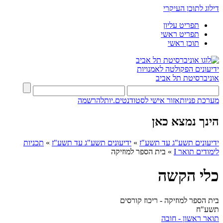
דילוג לתוכן העיקרי
תפריט עליון
תפריט ראשי
תוכן ראשי
ידיעונים
הפקולטה לאמנויות
אוניברסיטת תל אביב
מערכת פניות
אזור אישי לסטודנטים.יות
להרשמה
הינך נמצא כאן
ידיעונים תשע"ג עד תשע"ז
»
ידיעונים תשע"ג עד תשע"ז
»
תכניות
לימודים תואר I
»
בית הספר למוזיקה
כלי הקשה
בית הספר למוזיקה - ריכוז קורסים
תשע"ח
תואר ראשון - חובה