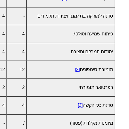
סדנה למוזיקה בת זמננו ויצירות תלמידים
-
4
פיתוח שמיעה וסולפג'
4
4
יסודות המרקם והצורה
4
4
תזמורת סימפונית
[2]
12
12
רפרטואר תזמורתי
2
2
סדנת כלי הקשה
[3]
4
4
מיומנות מקלדת (פטור)
√
-