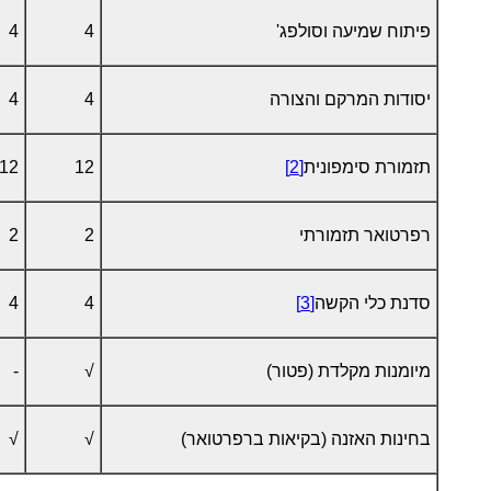
פיתוח שמיעה וסולפג'
4
4
יסודות המרקם והצורה
4
4
תזמורת סימפונית
[2]
12
12
רפרטואר תזמורתי
2
2
סדנת כלי הקשה
[3]
4
4
מיומנות מקלדת (פטור)
√
-
בחינות האזנה (בקיאות ברפרטואר)
√
√