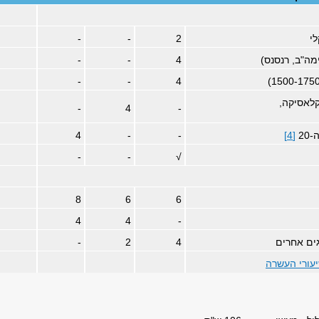
לי
2
-
-
מה"ב, רנסנס)
4
-
-
-
-
4
קלאסיקה,
-
4
-
20
[4]
-
-
4
-
-
√
8
6
6
4
4
-
גים אחרים
4
2
-
יעורי העשרה