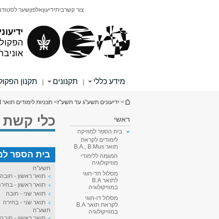
תוכן
תפריט
צור קשר
בית
ידיעון
אלפון
שער לסטודנ
עליון
ראשי
ידיעוני
הפקולט
אוניבר
מידע כללי
תקנונים
תקנון הפקו
|
|
הינך נמצא כאן
>
ידיעונים תשע"ג עד תשע"ז
>
תכניות לימודים תואר I
כלי קשת
ראשי
בית הספר למוזיקה
לימודים לקראת
תואר B.A., B.Mus
בית הספר למוז
המגמה ללימודי
מוזיקולוגיה
תשע"ח
מסלול חד-חוגי
תואר ראשון - חובה
לתואר B.A
תואר ראשון - בחיר
במוזיקולוגיה
תואר שני - חובה
מסלול דו-חוגי
תואר שני - בחירה
לקראת תואר B.A
תשע"ה
במוזיקולוגיה
תואר ראשון - חובה