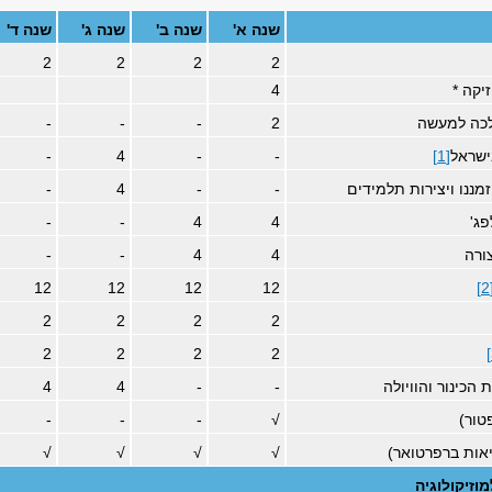
שנה א'
שנה ב'
שנה ג'
שנה ד'
2
2
2
2
יקה *
4
כה למעשה
2
-
-
-
ישראל
[1]
-
-
4
-
מננו ויצירות תלמידים
-
-
4
-
ג'
4
4
-
-
ורה
4
4
-
-
12
12
12
12
[
2
2
2
2
2
2
2
2
הכינור והוויולה
-
-
4
4
טור)
√
-
-
-
יאות ברפרטואר)
√
√
√
√
וזיקולוגיה