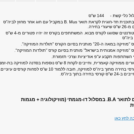
כלי קשת - 144 ש"ס
תלמידים הלומדים בתוכנית חד-חוגית לקראת תואר B. Mus במקביל עם חוג אחר מחוץ לביה"ס
 בחירה.
* קורס זה מיועד לסטודנטים שסווגו לקורס מבוא. המשתתפים בקורס זה יהיו פטורים מ-4 ש"ס
ביה"ס
 מותנית בסיום הקורס "תולדות המוזיקה".
מוזיקה אמנותית בישראל" מותנית בסיום קורס "תולדות המוזיקה".
השתתפות תקבע ע"פ אודיציות וצרכי תזמורת.
ה קאמרית, וחייבים לקחת 8 ש"ס נוספות בסדנה למוזיקה בת-זמננו.
מתוך 16 ש"ס קורסי בחירה מתוך ביה"ס למוזיקה, חובה ללמוד 10 ש"ס לפחות קורסים עיוניים
 בחירה בתוך ביה"ס.
ם לתואר
B.A.
במסלול דו-מגמתי (מוזיקולוגיה + מגמות
ת
ה לחץ כאן