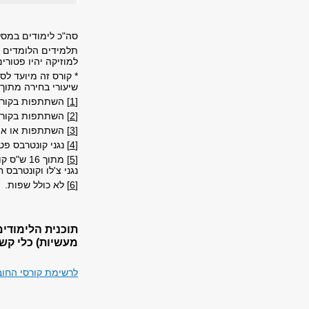
סה"כ לימודים במסלול 
למוזיקה יהיו פטורים מ-26 ש"ס שיעורי
שיעורי בחירה מתוך 
[1]
השתתפות בקורס "מוזיקה במאה ה-20"
[2]
השתתפות בקורס "
[3]
השתתפות או אי 
[4]
נגני קונטרבס פטורים ממוזיק
[5]
נגני צ'לו וקונטרבס חייבים ב-24 ש"ס קורסי
[6]
לא כולל שפות.
תוכנית הלימודי
מעשיות)
כלי קש
לרשימת קורסי החוב