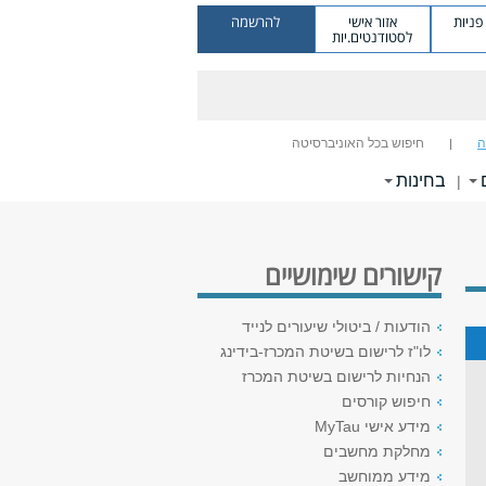
ניות
אזור אישי
להרשמה
לסטודנטים.יות
ה
חיפוש בכל האוניברסיטה
בחינות
|
קישורים שימושיים
הודעות / ביטולי שיעורים לנייד
לו"ז לרישום בשיטת המכרז-בידינג
הנחיות לרישום בשיטת המכרז
חיפוש קורסים
מידע אישי MyTau
מחלקת מחשבים
מידע ממוחשב