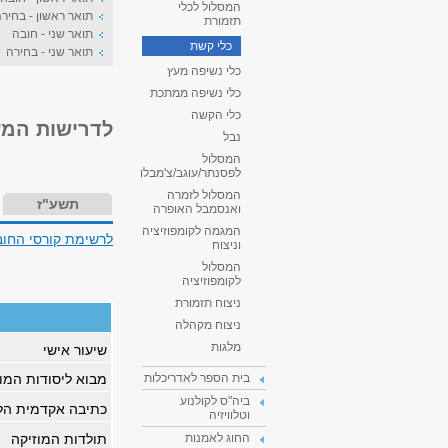
המסלול לכלי
תואר ראשון - בחיר
תזמורת
תואר שני - חובה
כלי קשת
תואר שני - בחירה
כלי נשיפה מעץ
כלי נשיפה ממתכת
כלי הקשה
לדרישות המעבר תואר I - רא
נבל
המסלול
לפסנתר/עוגב/צ'מבלו
המסלול לזמרה
תשע"ז
ואנסמבל האופרה
המגמה לקומפוזיציה
לרשימת קורסי החוב
וניצוח
המסלול
לקומפוזיציה
ניצוח תזמורת
ניצוח מקהלה
מלגות
שיעור אישי
מבוא ליסודות המו
בית הספר לאדריכלות
ביה"ס לקולנוע
כתיבה אקדמית הל
וטלוויזיה
תולדות המוזיקה
החוג לאמנות