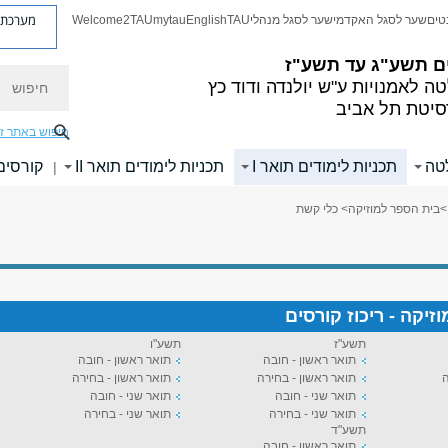
מערכת פ
טים
שער לסגל האקדמי
שער לסגל מנהלי
TAU
English
mytau
Welcome2TAU
ם
תשע"ג עד תשע"ז
חיפוש
ה לאמנויות
ע"ש יולנדה ודוד כץ
סיטת תל אביב
חיפוש באתר ז
לטה
תכניות לימודים תואר I
תכניות לימודים תואר II
קורסים
|
>
בית הספר למוזיקה
> כלי קשת
יקה - ריכוז קורסים
תשע"ז
תשע"ו
תואר ראשון - חובה
תואר ראשון - חובה
ה
תואר ראשון - בחירה
תואר ראשון - בחירה
תואר שני - חובה
תואר שני - חובה
תואר שני - בחירה
תואר שני - בחירה
תשע"ד
תואר ראשון - חובה