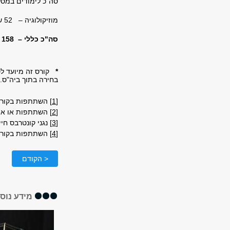
סה"כ לימודים במסלו
מוזיקולוגיה – 52 ש"ס
סה"כ כללי – 158 ש"ס
*
בחירה בתוך ביה"ס.
[1]
השתתפות בקורס "
[2]
השתתפות או אי 
[3]
נגני קונטרבס חייבים במו
[4]
השתתפות בקורס "מוזיקה במאה ה-20"
< הקודם
מידע נוס