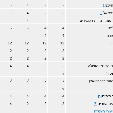
20
[1]
-
-
4
-
ישראל
[2]
-
-
4
-
מננו ויצירות תלמידים
-
-
4
-
ג'
4
4
-
-
ורה
4
4
-
-
12
12
12
12
[
2
2
2
2
2
2
2
2
הכינור והוויולה
-
-
4
4
טור)
√
-
-
-
יאות ברפרטואר)
√
√
√
√
-
-
-
√
 ביה"ס
[5]
4
4
4
4
גים אחרים
[6]
2
2
2
4
יעורי העשרה