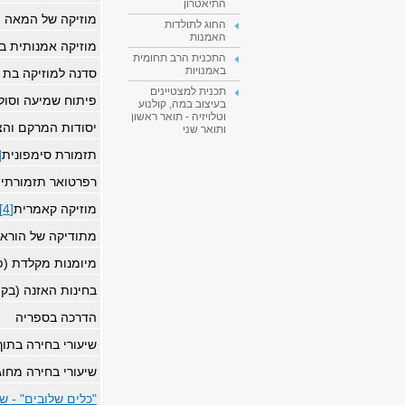
התיאטרון
מוזיקה של המאה ה-
החוג לתולדות
האמנות
מוזיקה אמנותית ב
התכנית הרב תחומית
באמנויות
סדנה למוזיקה בת ז
תכנית למצטיינים
פיתוח שמיעה וסולפ
בעיצוב במה, קולנוע
וטלויזיה - תואר ראשון
יסודות המרקם והצ
ותואר שני
תזמורת סימפונית
3]
רפרטואר תזמורתי
מוזיקה קאמרית
[4]
מתודיקה של הוראת 
מיומנות מקלדת (פ
בחינות האזנה (בק
הדרכה בספריה
שיעורי בחירה בתוך
שיעורי בחירה מחו
"כלים שלובים" - ש