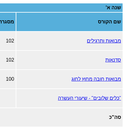
שנה א'
שם הקורס
מסגרת
מבואות ותרגילים
102
סדנאות
102
מבואות חובה מחוץ לחוג
100
"כלים שלובים" - שיעורי העשרה
סה"כ