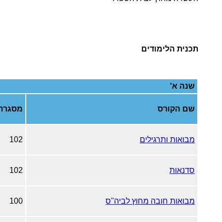
תכנית הלימודים
שנה א'
שם הקורס
מסגרת
מבואות ותרגילים
102
סדנאות
102
מבואות חובה מחוץ לביה"ס
100