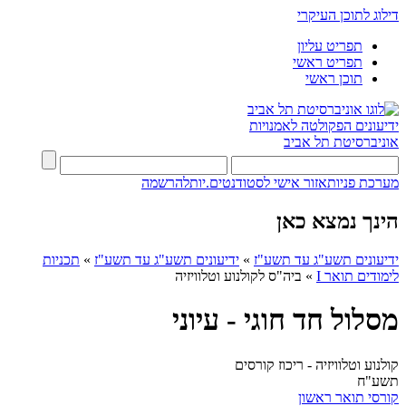
דילוג לתוכן העיקרי
תפריט עליון
תפריט ראשי
תוכן ראשי
ידיעונים
הפקולטה לאמנויות
אוניברסיטת תל אביב
מערכת פניות
אזור אישי לסטודנטים.יות
להרשמה
הינך נמצא כאן
ידיעונים תשע"ג עד תשע"ז
»
ידיעונים תשע"ג עד תשע"ז
»
תכניות
לימודים תואר I
»
ביה"ס לקולנוע וטלוויזיה
מסלול חד חוגי - עיוני
קולנוע וטלוויזיה - ריכוז קורסים
תשע"ח
קורסי תואר ראשון