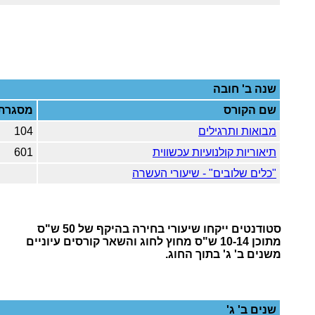
שנה ב'
חובה
שם הקורס
מסגרת
מבואות ותרגילים
104
תיאוריות קולנועיות עכשווית
601
"כלים שלובים" - שיעורי העשרה
סטודנטים ייקחו שיעורי בחירה בהיקף של 50 ש"ס
מתוכן 10-14 ש"ס מחוץ לחוג והשאר קורסים עיוניים
משנים ב' ג' בתוך החוג.
שנים ב' ג'