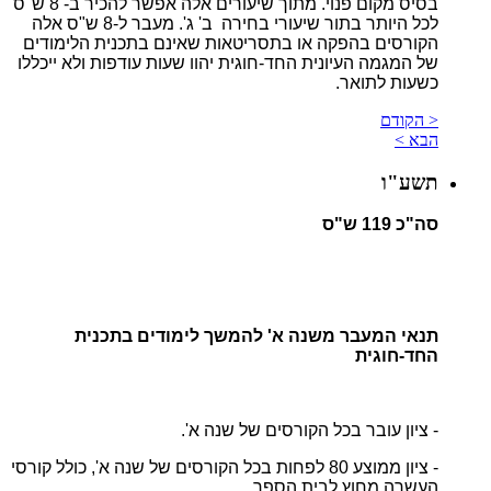
בסיס מקום פנוי. מתוך שיעורים אלה אפשר להכיר ב- 8 ש"ס
לכל היותר בתור שיעורי בחירה ב' ג'. מעבר ל-8 ש"ס אלה
הקורסים בהפקה או בתסריטאות שאינם בתכנית הלימודים
של המגמה העיונית החד-חוגית יהוו שעות עודפות ולא ייכללו
כשעות לתואר.
< הקודם
הבא >
תשע"ו
סה"כ 119 ש"ס
תנאי המעבר משנה א' להמשך לימודים בתכנית
החד-חוגית
- ציון עובר בכל הקורסים של שנה א'.
- ציון ממוצע 80 לפחות בכל הקורסים של שנה א', כולל קורסי
העשרה מחוץ לבית הספר.