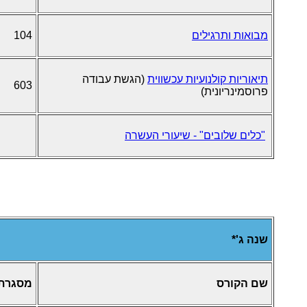
מבואות ותרגילים
104
תיאוריות קולנועיות עכשווית
(הגשת עבודה
603
פרוסמינריונית)
"כלים שלובים" - שיעורי העשרה
שנה ג'*
שם הקורס
מסגרת