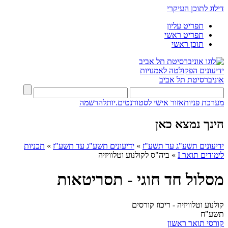
דילוג לתוכן העיקרי
תפריט עליון
תפריט ראשי
תוכן ראשי
ידיעונים
הפקולטה לאמנויות
אוניברסיטת תל אביב
מערכת פניות
אזור אישי לסטודנטים.יות
להרשמה
הינך נמצא כאן
ידיעונים תשע"ג עד תשע"ז
»
ידיעונים תשע"ג עד תשע"ז
»
תכניות
לימודים תואר I
»
ביה"ס לקולנוע וטלוויזיה
מסלול חד חוגי - תסריטאות
קולנוע וטלוויזיה - ריכוז קורסים
תשע"ח
קורסי תואר ראשון