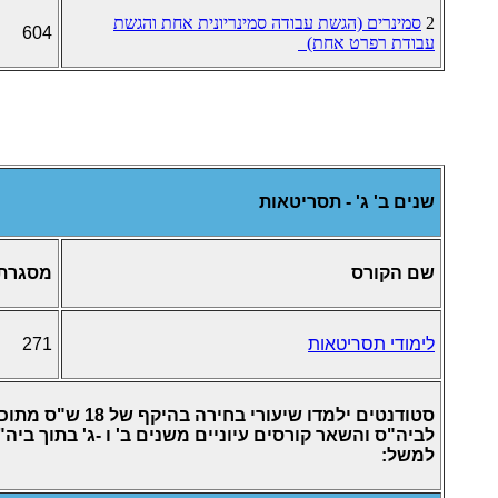
2
סמינרים (הגשת עבודה סמינריונית אחת והגשת
604
עבודת רפרט אחת)
שנים ב' ג' - תסריטאות
שם הקורס
מסגרת
לימודי תסריטאות
271
לביה"ס והשאר קורסים עיוניים משנים ב' ו -ג' בתוך ביה"
למשל: