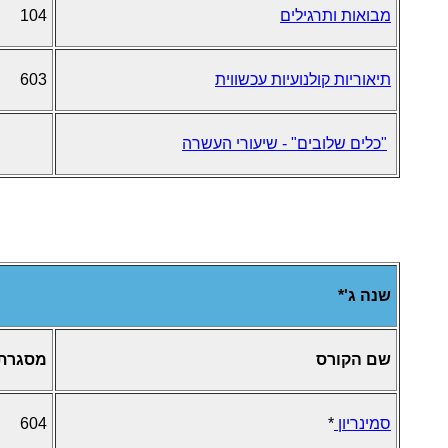
מבואות ותרגילים
104
תיאוריות קולנועיות עכשווית
603
"כלים שלובים" - שיעורי העשרה
שנה ג'*
שם הקורס
מסגרת
סמינריון
*
604