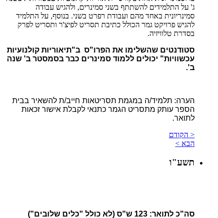
ג' על התלמידים להשתתף בשני סמינרים, ולהגיש עבודה
סמינריונית באחד מהם ועבודת רפרט בשני. בנוסף, על התלמיד
להגיש פרויקט גמר הכולל כתיבת תסריט לפיצ'ר ותסריט לפרק
בסדרת טלוויזיה.
סטודנטים שהשלימו את הפרו"ס ב"תיאוריות קולנועיות
עכשוויות" יכולים ללמוד סמינרים כבר בסמסטר ב' שנה
ב'.
הערה: תלמיד/ה במגמת תסריטאות חייב/ת להשאיר בבית
הספר עותק מתסריט הגמר כתנאי לקבלת אישור זכאות
לתואר.
< הקודם
הבא >
תשע"ו
סה"כ לתואר: 123 ש"ס (לא כולל "כלים שלובים")