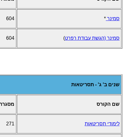
סמינר
*
604
סמינר (הגשת עבודת רפרט
)
604
שנים ב' ג' - תסריטאות
שם הקורס
מסגרת
לימודי תסריטאות
271