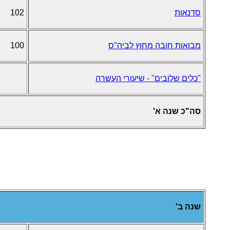
סדנאות
102
מבואות חובה מחוץ לביה"ס
100
"כלים שלובים" - שיעורי העשרה
סה"כ שנה א'
שנה ב'