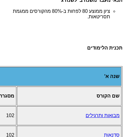
תנאי מעבר משנה ב' לשנה ג'
ציון ממוצע 80 לפחות ב-80% מהקורסים ממגמת
תסריטאות.
תכנית הלימודים
שנה א'
שם הקורס
מסגרת
מבואות ותרגילים
102
סדנאות
102