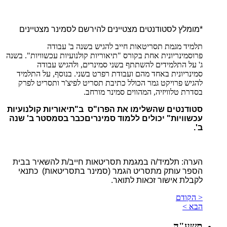
*מומלץ לסטודנטים מצטיינים להירשם לסמינר מצטיינים
תלמיד מגמת תסריטאות חייב להגיש בשנה ב' עבודה
פרוסמינריונית אחת בקורס "תיאוריות קולנועיות עכשוויות". בשנה
ג' על התלמידים להשתתף בשני סמינרים, ולהגיש עבודה
סמינריונית באחד מהם ועבודת רפרט בשני. בנוסף, על התלמיד
להגיש פרויקט גמר הכולל כתיבת תסריט לפיצ'ר ותסריט לפרק
בסדרת טלוויזיה, המהווים סמינר מורחב.
סטודנטים שהשלימו את הפרו"ס ב"תיאוריות קולנועיות
עכשוויות" יכולים ללמוד סמינריםכבר בסמסטר ב' שנה
ב'.
הערה: תלמיד/ה במגמת תסריטאות חייב/ת להשאיר בבית
הספר עותק מתסריט הגמר (סמינר בתסריטאות) כתנאי
לקבלת אישור זכאות לתואר.
< הקודם
הבא >
תשע"ה