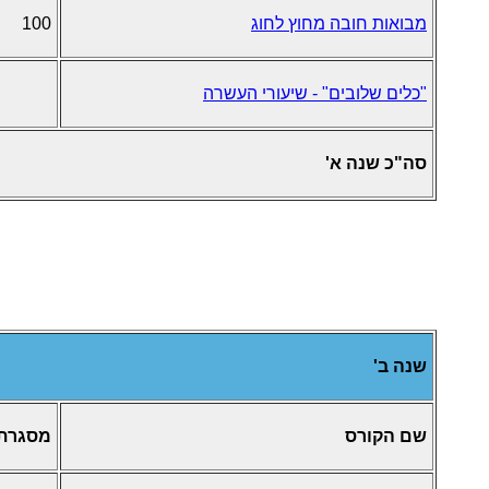
מבואות חובה מחוץ לחוג
100
"כלים שלובים" - שיעורי העשרה
סה"כ שנה א'
שנה ב'
שם הקורס
מסגרת