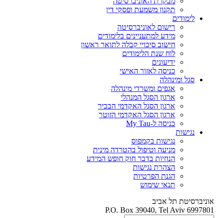
מבקרת האוניברסיטה
תקנון משמעת ופסקי דין
לימודים
רישום לאוניברסיטה
מידע למתעניינים בלימודים
חישוב סיכויי קבלה לתואר ראשון
לוח שנת הלימודים
ידיעונים
כניסה לאזור האישי
סגל ומינהלה
אגפים ומשרדי מינהלה
ארגון הסגל המנהלי
ארגון הסגל האקדמי הבכיר
ארגון הסגל האקדמי הזוטר
כניסה ל-My Tau
נגישות
נגישות בקמפוס
מניעה וטיפול בהטרדה מינית
הנחיות בדבר חוק חופש המידע
הצהרת נגישות
הגנת הפרטיות
תנאי שימוש
אוניברסיטת תל אביב
P.O. Box 39040, Tel Aviv 6997801