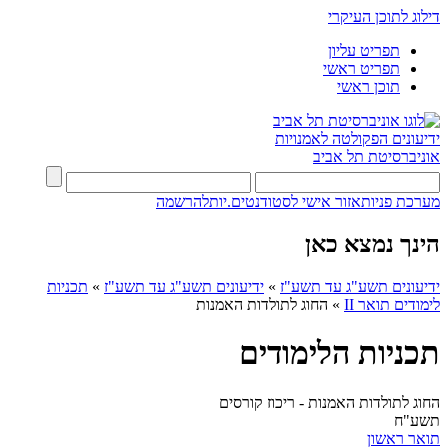
דילוג לתוכן העיקרי
תפריט עליון
תפריט ראשי
תוכן ראשי
ידיעונים
הפקולטה לאמנויות
אוניברסיטת תל אביב
מערכת פניות
אזור אישי לסטודנטים.יות
להרשמה
הינך נמצא כאן
ידיעונים תשע"ג עד תשע"ז
»
ידיעונים תשע"ג עד תשע"ז
»
תכניות
לימודים תואר II
»
החוג לתולדות האמנות
תכניות הלימודים
החוג לתולדות האמנות - ריכוז קורסים
תשע"ח
תואר ראשון