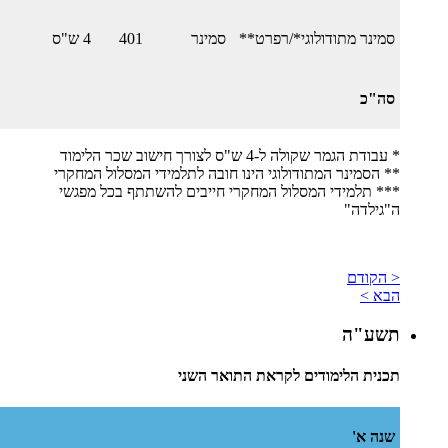
סמינר מתודולוגי*/רפרט**
סמינר
401
4 ש"ס
סה"כ
* עבודת הגמר שקולה ל-4 ש"ס לצורך חישוב שכר הלימוד
​** הסמינר המתודולוגי הינו חובה לתלמידי המסלול המחקרי
*** תלמידי המסלול המחקרי חייבים להשתתף בכל מפגשי
ה"גילדה"
< הקודם
הבא >
תשע"ה
תכנית הלימודים לקראת התואר השני
שנה א'