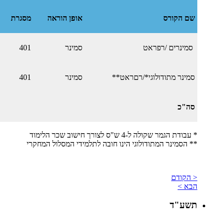
שם הקורס
אופן הוראה
מסגרת
סמינרים /רפראט
סמינר
401
סמינר מתודולוגי*/רםראט**
סמינר
401
סה"כ
* עבודת הגמר שקולה ל-4 ש"ס לצורך חישוב שכר הלימוד
​** הסמינר המתודולוגי הינו חובה לתלמידי המסלול המחקרי
< הקודם
הבא >
תשע"ד