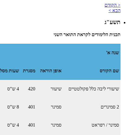
< הקודם
הבא >
תשע"ג
תכנית הלימודים לקראת התואר השני
שנה א'
שם הקורס
אופן הוראה
מסגרת
שעות מסלו
שיעורי ליבה כלל פקולטטיים
שיעור
420
4 ש"ס
2 סמינרים
סמינר
401
8 ש"ס
סמינר / רפראט
סמינר
401
4 ש"ס