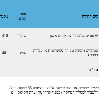
אופן
שם הקורס
מסגר
הוראה
שיעורים מלימודי התואר הראשון
שיעור
410
סמינרים (הגשת עבודה סמינריונית או עבודת
סמינר
401
רפרט)
סה"כ
(תלמיד שיסיים את חובות שנה א' בציון ממוצע 85 לפחות יוכל
לעבור למסלול המחקרי (בכפוף להחלטת ועדת הקולוקוויום*