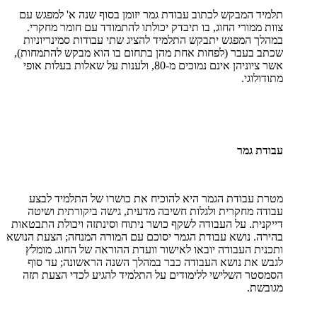
תלמיד המבקש לכתוב עבודת גמר יזומן בסוף שנה א' למפגש עם
צוות ממורי החוג, בו תיבדק יכולתו להתמודד עם חומר מחקרי.
במהלך המפגש יתבקש התלמיד להציג שתי עבודות סמינריוניות
שכתב בעבר (לפחות אחת מהן בתחום בו הוא מבקש להתמחות),
אשר ציוניהן אינם נמוכים מ-80, ולענות על שאלות בעלות אופי
מתודולוגי.
עבודת גמר
מטרת עבודת הגמר היא להוכיח את כושרו של התלמיד לבצע
עבודה מחקרית ולגלות חשיבה מדעית, גישה ביקורתית ושיטה
דייקנית. על העבודה לשקף כושר ניתוח וסינתזה ויכולת התבטאות
בהירה. נושא עבודת הגמר יסוכם עם המורה המנחה; הצעת הנושא
ותכנית העבודה יובאו לאישור וועדת ההוראה של החוג. מומלץ
לגבש את נושא העבודה כבר במהלך השנה הראשונה; עד סוף
הסמסטר השלישי ללימודים על התלמיד להגיע לכדי הצעת תזה
מגובשת.