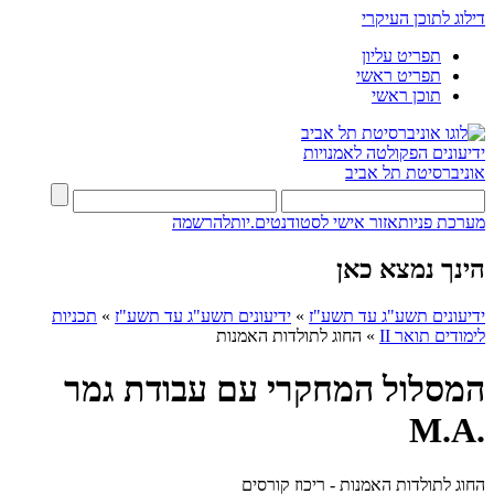
דילוג לתוכן העיקרי
תפריט עליון
תפריט ראשי
תוכן ראשי
ידיעונים
הפקולטה לאמנויות
אוניברסיטת תל אביב
מערכת פניות
אזור אישי לסטודנטים.יות
להרשמה
הינך נמצא כאן
ידיעונים תשע"ג עד תשע"ז
»
ידיעונים תשע"ג עד תשע"ז
»
תכניות
לימודים תואר II
»
החוג לתולדות האמנות
המסלול המחקרי עם עבודת גמר
.M.A
החוג לתולדות האמנות - ריכוז קורסים