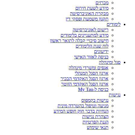
מכרזים
מידע לשעת חירום
מבקרת האוניברסיטה
תקנון משמעת ופסקי דין
לימודים
רישום לאוניברסיטה
מידע למתעניינים בלימודים
חישוב סיכויי קבלה לתואר ראשון
לוח שנת הלימודים
ידיעונים
כניסה לאזור האישי
סגל ומינהלה
אגפים ומשרדי מינהלה
ארגון הסגל המנהלי
ארגון הסגל האקדמי הבכיר
ארגון הסגל האקדמי הזוטר
כניסה ל-My Tau
נגישות
נגישות בקמפוס
מניעה וטיפול בהטרדה מינית
הנחיות בדבר חוק חופש המידע
הצהרת נגישות
הגנת הפרטיות
תנאי שימוש