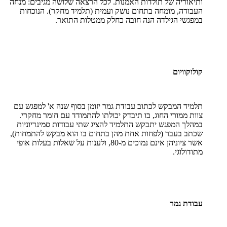
ותיאוריה של תולדות האמנות. לכל הרצאה שלושה מגיבים: מנחה
העבודה, מומחה בתחום נושק ועמית (תלמיד מחקר). הנוכחות
במפגשי הגילדה הנה חובה כחלק ממטלות התואר.
קולוקוויום
תלמיד המבקש לכתוב עבודת גמר יזומן בסוף שנה א' למפגש עם
צוות ממורי החוג, בו תיבדק יכולתו להתמודד עם חומר מחקרי.
במהלך המפגש יתבקש התלמיד להציג שתי עבודות סמינריוניות
שכתב בעבר (לפחות אחת מהן בתחום בו הוא מבקש להתמחות),
אשר ציוניהן אינם נמוכים מ-80, ולענות על שאלות בעלות אופי
מתודולוגי.
עבודת גמר