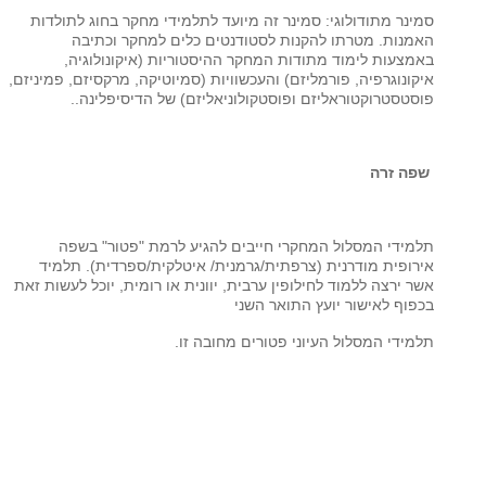
סמינר מתודולוגי: סמינר זה מיועד לתלמידי מחקר בחוג לתולדות
האמנות. מטרתו להקנות לסטודנטים כלים למחקר וכתיבה
באמצעות לימוד מתודות המחקר ההיסטוריות (איקונולוגיה,
איקונוגרפיה, פורמליזם) והעכשוויות (סמיוטיקה, מרקסיזם, פמיניזם,
פוסטסטרוקטוראליזם ופוסטקולוניאליזם) של הדיסיפלינה..
שפה זרה
תלמידי המסלול המחקרי חייבים להגיע לרמת "פטור" בשפה
אירופית מודרנית (צרפתית/גרמנית/ איטלקית/ספרדית). תלמיד
אשר ירצה ללמוד לחילופין ערבית, יוונית או רומית, יוכל לעשות זאת
בכפוף לאישור יועץ התואר השני
תלמידי המסלול העיוני פטורים מחובה זו.