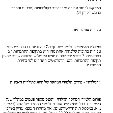
המבקש לכתוב עבודת גמר יחוייב בקולוקוויום (פרטים והסבר
בהמשך פרק זה).
עבודות סמינריוניות
במסלול המחקרי
התלמיד ישתתף ב-7 סמינריונים בהם יגיש שתי
עבודות כתובות שלפחות אחת מהן היא בתקופת ההתמחות ו-5
רפראטים. 3 רפראטים לפחות יוגשו על שלוש תקופות שונות שאינן
תקופת ההתמחות. לשני הרפראטים האחרים לפי בחירת
הסטודנט.
"הגילדה" - פורום תלמידי המחקר של החוג לתולדות האמנות
פורום תלמידי המחקר-הגילדה- יתכנס מספר פעמים במהלך שנת
הלימודים. בכל מפגש יציג אחד מתלמידי המחקר של החוג (תלמידי
מ.א. במסלול תזה ודוקטורנטים), את מחקרו הנמצא עדיין בשלבי
כתיבה. ההרצאה (בת 30-20 דקות) תהווה בסיס לדיון במתודולוגיה