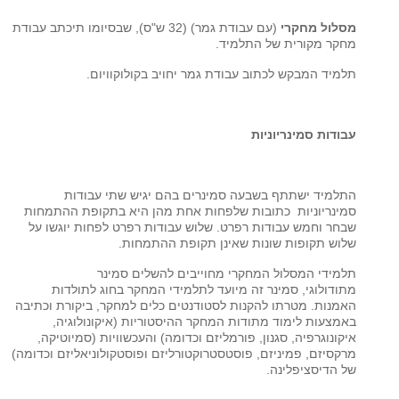
מסלול מחקרי
(עם עבודת גמר) (32 ש"ס), שבסיומו תיכתב עבודת
מחקר מקורית של התלמיד.
תלמיד המבקש לכתוב עבודת גמר יחויב בקולוקוויום.
עבודות סמינריוניות
התלמיד ישתתף בשבעה סמינרים בהם יגיש שתי עבודות
סמינריוניות כתובות שלפחות אחת מהן היא בתקופת ההתמחות
שבחר וחמש עבודות רפרט. שלוש עבודות רפרט לפחות יוגשו על
שלוש תקופות שונות שאינן תקופת ההתמחות.
תלמידי המסלול המחקרי מחוייבים להשלים סמינר
מתודולוגי, סמינר זה מיועד לתלמידי המחקר בחוג לתולדות
האמנות. מטרתו להקנות לסטודנטים כלים למחקר, ביקורת וכתיבה
באמצעות לימוד מתודות המחקר ההיסטוריות (איקונולוגיה,
איקונוגרפיה, סגנון, פורמליזם וכדומה) והעכשוויות (סמיוטיקה,
מרקסיזם, פמיניזם, פוסטסטרוקטורליזם ופוסטקולוניאליזם וכדומה)
של הדיסציפלינה.