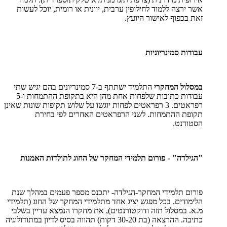
אשר ירצה ללמוד לחילופין ערבית, יוונית או רומית, יוכל לעשות
זאת בכפוף לאישור היועץ.
עבודות סמינריוניות
במסלול המחקרי
התלמיד ישתתף ב-7 סמינריונים בהם יגיש שתי
עבודות כתובות שלפחות אחת מהן היא בתקופת ההתמחות ו-5
רפראטים. 3 רפראטים לפחות יוגשו על שלוש תקופות שונות שאינן
תקופת ההתמחות. לשני הרפראטים האחרים לפי בחירת
הסטודנט.
"הגילדה" - פורום תלמידי המחקר של החוג לתולדות האמנות
פורום תלמידי המחקר-הגילדה- יתכנס מספר פעמים במהלך שנת
הלימודים. בכל מפגש יציג אחד מתלמידי המחקר של החוג (תלמידי
מ.א. במסלול תזה ודוקטורנטים), את מחקרו הנמצא עדיין בשלבי
כתיבה. ההרצאה (בת 30-20 דקות) תהווה בסיס לדיון במתודולוגיה