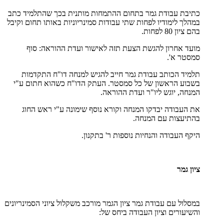
כתיבת עבודת גמר בתחום ההתמחות מותנית בכך שהתלמיד כתב
במהלך לימודיו לפחות שתי עבודות סמינריוניות באותו תחום וקיבל
בהם ציון 80 לפחות.
מועד אחרון להגשת הצעת תזה לאישור ועדת ההוראה: סוף
סמסטר א'.
תלמיד הכותב עבודת גמר חייב להגיש למנחה דו"ח התקדמות
בשבוע הראשון של כל סמסטר. העתק הדו"ח כשהוא חתום ע"י
המנחה, יוגש ליו"ר ועדת ההוראה.
את העבודה יבדקו המנחה וקורא נוסף שימונה ע"י ראש החוג
בהתיעצות עם המנחה.
היקף העבודה והנחיות נוספות ר' בתקנון.
ציון גמר
במסלול עם עבודת גמר
ציון הגמר מורכב משקלול ציוני הסמינריונים
והשיעורים וציון העבודה ביחס של: