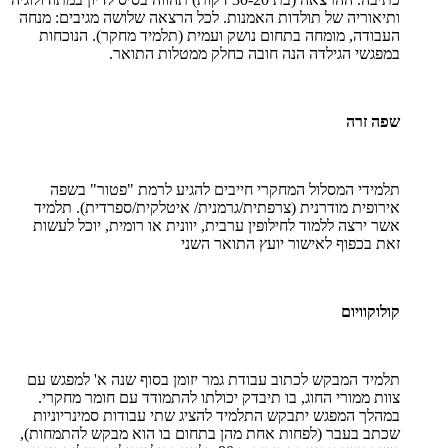
ותיאוריה של תולדות האמנות. לכל הרצאה שלושה מגיבים: מנחה
העבודה, מומחה בתחום נושק ועמית (תלמיד מחקר). הנוכחות
במפגשי הגילדה הנה חובה כחלק ממטלות התואר.
שפה זרה
תלמידי המסלול המחקרי חייבים להגיע לרמת "פטור" בשפה
אירופית מודרנית (צרפתית/גרמנית/ איטלקית/ספרדית). תלמיד
אשר ירצה ללמוד לחילופין ערבית, יוונית או רומית, יוכל לעשות
זאת בכפוף לאישור יועץ התואר השני
קולוקוויום
תלמיד המבקש לכתוב עבודת גמר יזומן בסוף שנה א' למפגש עם
צוות ממורי החוג, בו תיבדק יכולתו להתמודד עם חומר מחקרי.
במהלך המפגש יתבקש התלמיד להציג שתי עבודות סמינריוניות
שכתב בעבר (לפחות אחת מהן בתחום בו הוא מבקש להתמחות),