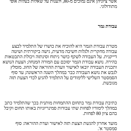
אשר ציוניהן אינם נמוכים מ-80, ולענות על שאלות בעלות אופי
מתודולוגי.
עבודת גמר
מטרת עבודת הגמר היא להוכיח את כושרו של התלמיד לבצע
עבודה מחקרית ולגלות חשיבה מדעית, גישה ביקורתית ושיטה
דייקנית. על העבודה לשקף כושר ניתוח וסינתזה ויכולת התבטאות
בהירה. נושא עבודת הגמר יסוכם עם המורה המנחה; הצעת הנושא
ותכנית העבודה יובאו לאישור וועדת ההוראה של החוג. מומלץ
לגבש את נושא העבודה כבר במהלך השנה הראשונה; עד סוף
הסמסטר השלישי ללימודים על התלמיד להגיע לכדי הצעת תזה
מגובשת.
כתיבת עבודת גמר בתחום ההתמחות מותנית בכך שהתלמיד כתב
במהלך לימודיו לפחות שתי עבודות סמינריוניות באותו תחום וקיבל
בהם ציון 80 לפחות.
מועד אחרון להגשת הצעת תזה לאישור ועדת ההוראה: סוף
סמסטר א'.