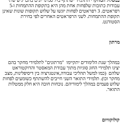
במסלול המחקרי
התלמיד ישתתף ב-7 סמינריונים בהם יגיש שתי
עבודות כתובות שלפחות אחת מהן היא בתקופת ההתמחות ו-5
רפראטים. 3 רפראטים לפחות יוגשו על שלוש תקופות שונות שאינן
תקופת ההתמחות. לשני הרפראטים האחרים לפי בחירת
הסטודנט.
מרתון
במהלך שנת הלימודים יתקיימו "מרתונים" לתלמידי מחקר בהם
יציגו תלמידי החוג סוגיות מתוך עבודת המאסטר והדוקטוראט
שלהם (כמו למשל תהליכי עבודה,אינטגרציה בין דיסיפלינות, מצב
מחקר וכו). תלמידי התואר השני חייבים להשתתף כשומעים לפחות
שלוש פעמים במהלך לימודיהם. נוכחות חובה היא חלק ממטלות
התואר.
קולוקוויום