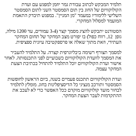
תלמיד המבקש לכתוב עבודת גמר יוזמן למפגש עם ועדת
הקולוקוויום של החוג בין תום הסמסטר השני לתום הסמסטר
השלישי ללימודיו במעמד "מן המניין". במפגש תיבדק התאמת
המועמד למסלול המחקרי.
הסטודנט יתבקש להציג מסמך קצר (3-4 עמודים, עד 1200 מילה,
גופן 12, רווח כפול) בו יפורט מצב המחקר של תחום המחקר
העתידי, וזאת מתוך שאלה או פרספקטיבה עיונית ספציפית.
למסמך תצורף רשימה ביבליוגרפית קצרה. על התלמיד להעביר
את המסמך לוועדת הקולוקוויום כשבועיים לפני התכנסותה. לאחר
אישור ועדת הקולוקוויום יוכל התלמיד להתחיל בכתיבת הצעת
המחקר עצמה.
ועדת הקולוקוויום תתכנס פעמיים בשנה, ביום הראשון לחופשות
הסמסטר ותורכב מנציגי כל הדיסציפלינות בחוג. מומלץ לתלמיד
לבחור מועד קולוקוויום מוקדם ככל האפשר כדי לא לעכב את
ההתקדמות לעבר הצעת המחקר.