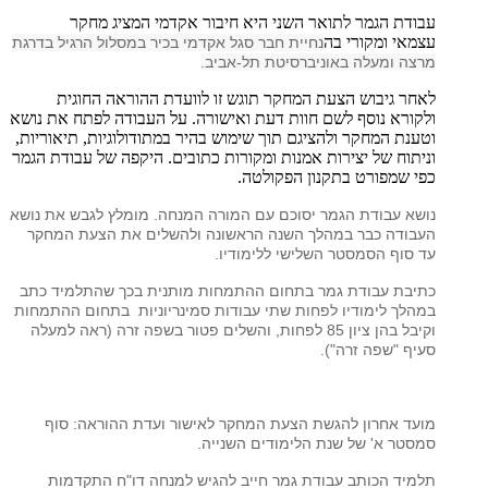
עבודת הגמר לתואר השני היא חיבור אקדמי המציג מחקר
עצמאי ומקורי בה
נחיית חבר סגל אקדמי בכיר במסלול הרגיל בדרגת
מרצה ומעלה באוניברסיטת תל-אביב.
לאחר גיבוש הצעת המחקר תוגש זו לוועדת ההוראה החוגית
ולקורא נוסף לשם חוות דעת ואישורה. על העבודה לפתח את נושא
וטענת המחקר ולהציגם תוך שימוש בהיר במתודולוגיות, תיאוריות,
וניתוח של יצירות אמנות ומקורות כתובים. היקפה של עבודת הגמר
כפי שמפורט בתקנון הפקולטה.
נושא עבודת הגמר יסוכם עם המורה המנחה. מומלץ לגבש את נושא
העבודה כבר במהלך השנה הראשונה ולהשלים את הצעת המחקר
עד סוף הסמסטר השלישי ללימודיו.
כתיבת עבודת גמר בתחום ההתמחות מותנית בכך שהתלמיד כתב
במהלך לימודיו לפחות שתי עבודות סמינריוניות בתחום ההתמחות
וקיבל בהן ציון 85 לפחות, והשלים פטור בשפה זרה (ראה למעלה
סעיף "שפה זרה").
מועד אחרון להגשת הצעת המחקר לאישור ועדת ההוראה: סוף
סמסטר א' של שנת הלימודים השנייה.
תלמיד הכותב עבודת גמר חייב להגיש למנחה דו"ח התקדמות