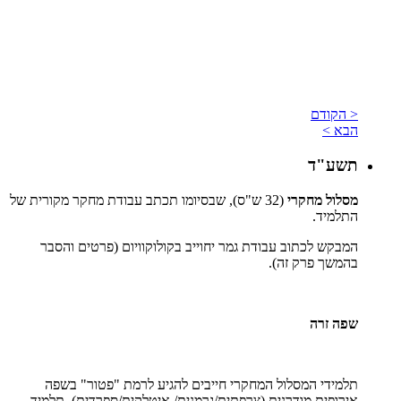
< הקודם
הבא >
תשע"ד
מסלול מחקרי
(32 ש"ס), שבסיומו תכתב עבודת מחקר מקורית של
התלמיד.
המבקש לכתוב עבודת גמר יחוייב בקולוקוויום (פרטים והסבר
בהמשך פרק זה).
שפה זרה
תלמידי המסלול המחקרי חייבים להגיע לרמת "פטור" בשפה
אירופית מודרנית (צרפתית/גרמנית/ איטלקית/ספרדית). תלמיד