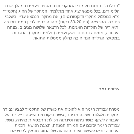
"הגילדה"- פורום תלמידי המחקריתכנס מספר פעמים במהלך שנת
הלימודים. בכל מפגש יציג אחד מתלמידי המחקר של החוג (תלמידי
מ"א במסלול מחקרי ודוקטורנטים), את מחקרו הנמצא עדיין בשלבי
כתיבה. ההרצאה (בת 30-20 דקות) תהווה בסיס לדיון במתודולוגיה
ותיאוריה של תולדות האמנות. לכל הרצאה שלושה מגיבים: מנחה
העבודה, מומחה בתחום נושק ועמית (תלמיד מחקר). הנוכחות
במפגשי הגילדה הנה חובה כחלק ממטלות התואר.
עבודת גמר
מטרת עבודת הגמר היא להוכיח את כושרו של התלמיד לבצע עבודה
מחקרית ולגלות חשיבה מדעית, גישה ביקורתית ושיטה דייקנית. על
העבודה לשקף כושר ניתוח וסינתזה ויכולת התבטאות בהירה. נושא
עבודת הגמר יסוכם עם המורה המנחה; הצעת הנושא ותכנית
העבודה יובאו לאישור ועדת ההוראה של החוג. מומלץ לגבש את