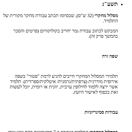
תשע"ג
מסלול מחקרי
(32 ש"ס), שבסיומו תכתב עבודת מחקר מקורית של
התלמיד.
המבקש לכתוב עבודת גמר יחוייב בקולוקוויום (פרטים והסבר
בהמשך פרק זה).
שפה זרה
תלמידי המסלול המחקרי חייבים להגיע לרמת "פטור" בשפה
אירופית מודרנית (צרפתית/גרמנית/ איטלקית/ספרדית). תלמיד
אשר ירצה ללמוד לחילופין ערבית, יוונית או רומית, יוכל לעשות
זאת בכפוף לאישור היועץ.
עבודות סמינריוניות