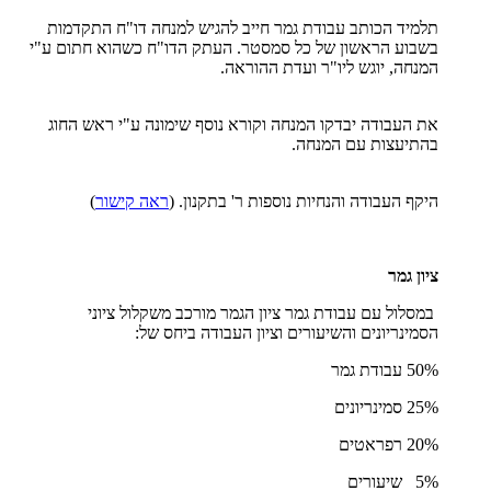
תלמיד הכותב עבודת גמר חייב להגיש למנחה דו"ח התקדמות
בשבוע הראשון של כל סמסטר. העתק הדו"ח כשהוא חתום ע"י
המנחה, יוגש ליו"ר ועדת ההוראה.
את העבודה יבדקו המנחה וקורא נוסף שימונה ע"י ראש החוג
בהתיעצות עם המנחה.
היקף העבודה והנחיות נוספות ר' בתקנון. (
ראה קישור
)
ציון גמר
במסלול עם עבודת גמר ציון הגמר מורכב משקלול ציוני
הסמינריונים והשיעורים וציון העבודה ביחס של:
50% עבודת גמר
25% סמינריונים
20% רפראטים
5% שיעורים