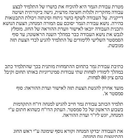
מטרת עבודת הגמר היא להוכיח את כושרו של התלמיד לבצע
עבודה מחקרית ולגלות חשיבה מדעית, גישה ביקורתית ושיטה
דייקנית. על העבודה לשקף כושר ניתוח וסינתזה ויכולת התבטאות
בהירה. נושא עבודת הגמר יסוכם עם המורה המנחה; הצעת הנושא
ותכנית העבודה יובאו לאישור וועדת ההוראה של החוג. מומלץ
לגבש את נושא העבודה כבר במהלך השנה הראשונה; עד סוף
הסמסטר השלישי ללימודים על התלמיד להגיע לכדי הצעת תזה
מגובשת.
כתיבת עבודת גמר בתחום ההתמחות מותנית בכך שהתלמיד כתב
במהלך לימודיו לפחות שתי עבודות סמינריוניות באותו תחום וקיבל
בהם ציון 80 לפחות.
מועד אחרון להגשת הצעת תזה לאישור ועדת ההוראה: סוף
סמסטר א'.
תלמיד הכותב עבודת גמר חייב להגיש למנחה דו"ח התקדמות
בשבוע הראשון של כל סמסטר. העתק הדו"ח כשהוא חתום ע"י
המנחה, יוגש ליו"ר ועדת ההוראה.
את העבודה יבדקו המנחה וקורא נוסף שימונה ע"י ראש החוג
בהתיעצות עם המנחה.