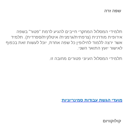
שפה זרה
תלמידי המסלול המחקרי חייבים להגיע לרמת "פטור" בשפה
אירופית מודרנית (צרפתית/גרמנית/ איטלקית/ספרדית). תלמיד
אשר ירצה ללמוד לחילופין כל שפה אחרת, יוכל לעשות זאת בכפוף
לאישור יועץ התואר השני.
תלמידי המסלול העיוני פטורים מחובה זו.
מועדי הגשת עבודות סמינריוניות
:
קולוקוויום