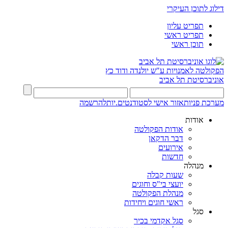
דילוג לתוכן העיקרי
תפריט עליון
תפריט ראשי
תוכן ראשי
הפקולטה לאמנויות
ע"ש יולנדה ודוד כץ
אוניברסיטת תל אביב
מערכת פניות
אזור אישי לסטודנטים.יות
להרשמה
אודות
אודות הפקולטה
דבר הדקאן
אירועים
חדשות
מנהלה
שעות קבלה
יועצי בי"ס וחוגים
מנהלת הפקולטה
ראשי חוגים ויחידות
סגל
סגל אקדמי בכיר