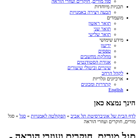
סגל מורים, חוקרים ועוזרי הוראה
תכניות מיוחדות
הבעה ויצירה באמנויות
מועמדים
תואר ראשון
תואר שני
תואר שלישי
מידע שימושי
ידיעון
טפסים
מחלקת מחשבים
אגודת הסטודנטים
שינויים וביטולי שיעורים
לקהל הרחב
ארכיונים וגלריות
קתדרות ומכונים
English
הינך נמצא כאן
לדף הבית של אוניברסיטת תל אביב
»
הפקולטה לאמנויות
»
סגל
»
סגל
מורים, חוקרים ועוזרי הוראה
סגל מורים, חוקרים ועוזרי הוראה -