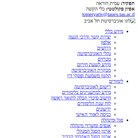
תפקיד:
עמית הוראה
אפיון פקולטטי:
כלי הקשה
tomeryariv@tauex.tau.ac.il
מידע כללי
יצירת קשר ודרכי הגעה
אלפון
דרושים
נהלי האוניברסיטה
מכרזים
מידע לשעת חירום
מבקרת האוניברסיטה
תקנון משמעת ופסקי דין
לימודים
רישום לאוניברסיטה
מידע למתעניינים בלימודים
חישוב סיכויי קבלה לתואר ראשון
לוח שנת הלימודים
ידיעונים
כניסה לאזור האישי
סגל ומינהלה
אגפים ומשרדי מינהלה
ארגון הסגל המנהלי
ארגון הסגל האקדמי הבכיר