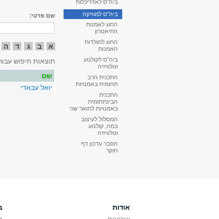
ביה"ס לאדריכלות
ביה"ס למוזיקה
שם פרטי:
החוג לאמנות
התיאטרון
החוג לתולדות
א
ב
ג
ד
ה
האמנות
ביה"ס לקולנוע
תוצאות חיפוש עבור
וטלוויזיה
שם
התכנית הרב
תחומית באמנויות
יואל עבאדי
התכנית
הבינתחומית
באמנויות לתואר שני
המסלול לעיצוב
במה, קולנוע
וטלוויזיה
הסבר עדכון דף
חוקר
אודות
ב