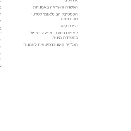
אירועים
ב
העשרה והשראה באמנויות
ב
הפסטיבל הבינלאומי לסרטי
ה
סטודנטים
ה
יצירת קשר
ב
קמפוס בטוח - מניעה וטיפול
ס
בהטרדה מינית
ה
הגלריה האוניברסיטאית לאמנות
ה
ה
ו
ל