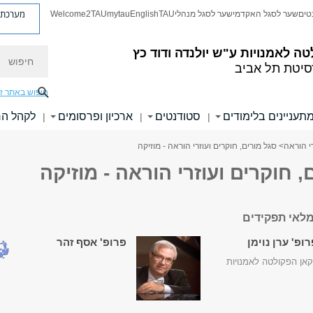
מערכת פ
טים
שער לסגל האקדמי
שער לסגל מנהלי
TAU
English
mytau
Welcome2TAU
חיפוש
טה לאמנויות
ע"ש יולנדה ודוד כץ
סיטת תל אביב
חיפוש באתר ז
תעניינים בלימודים
סטודנטים
ארכיון ופרסומים
לקהל ה
|
|
|
רי הוראה
> סגל מורים, חוקרים ועוזרי הוראה - מוזיקה
, חוקרים ועוזרי הוראה - מוזיקה
לאי תפקידים
ופ' ערן נוימן
פרופ' אסף זהר
אן הפקולטה לאמנויות