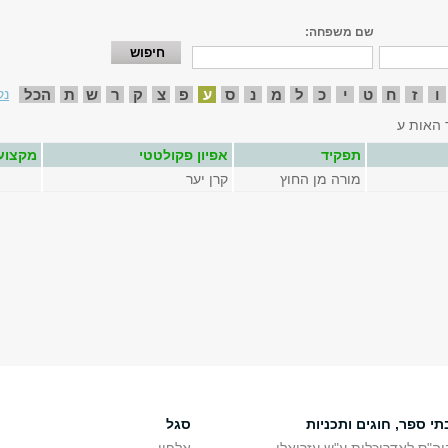
שם משפחה:
ו
ז
ח
ט
י
כ
ל
מ
נ
ס
ע
פ
צ
ק
ר
ש
ת
הכל
נק
 האות ע
תפקיד
אפיון פקולטטי
מקצוע
מורה מן החוץ
קרן יער
תי ספר, חוגים ותכניות
סגל