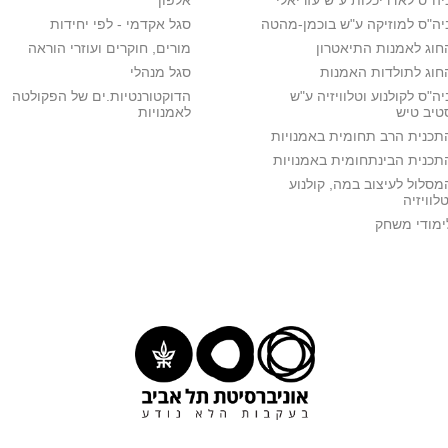
יה"ס לאדריכלות ע"ש עזריאלי
אלפון
יה"ס למוזיקה ע"ש בוכמן-מהטה
סגל אקדמי - לפי יחידות
חוג לאמנות התיאטרון
מורים, חוקרים ועוזרי הוראה
חוג לתולדות האמנות
סגל מנהלי
יה"ס לקולנוע וטלוויזיה ע"ש
הדוקטורנטיות.ים של הפקולטה
טיב טיש
לאמנויות
תכנית הרב תחומית באמנויות
תכנית הבינתחומית באמנויות
מסלול לעיצוב במה, קולנוע
טלוויזיה
ימודי משחק